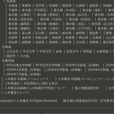
生誕地
北海道
青森県
岩手県
宮城県
秋田県
山形県
福島県
茨城県
千葉県
東京都（千代田区）
東京都（中央区）
東京都（港区）
東
東京都（台東区）
東京都（墨田区）
東京都（品川区）
東京都（大田
東京都（世田谷区）
東京都（渋谷区）
東京都（杉並区）
東京都（中
東京都（練馬区）
東京都（板橋区）
東京都（北区）
東京都（足立区
東京都（葛飾区）
東京都（江東区）
東京都（江戸川区）
東京都（都
新潟県
富山県
石川県
福井県
岐阜県
静岡県
愛知県
三重県
兵庫県
奈良県
和歌山県
鳥取県
島根県
岡山県
広島県
山口
高知県
福岡県
佐賀県
長崎県
熊本県
大分県
宮崎県
鹿児島
古典籍
上代文学
中古文学
中世文学
絵巻
近世文学
草双紙
古典芸能
国語学
その他
古書目録
93号古典文学特輯
95号近代文学特輯
2026年2月新蒐（自筆物）
202
2026年4月新蒐（自筆物）
2026年5月新蒐（自筆物）
2026年6月新蒐（
2026年7月新蒐（自筆物）
八木書店 出版物 メールニュース
八木書店 出版物 メールニュース・バッ
ご利用規約
特定商取引に関する表示
八木書店出版物からの転載許可申請について
個人情報保護方針
お
八木書店グループ
copyright © 八木書店 All Rights Reserved.
[東京都公安委員会許可済 許可番号301