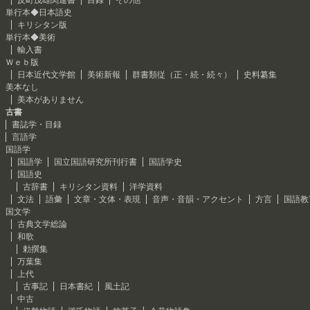
反町茂雄関連書
目録
その他
単行本◆日本語史
キリシタン版
単行本◆美術
輸入書
Ｗｅｂ版
日本近代文学館
美術新報
群書類従（正・続・続々）
史料纂集
美本なし
美本がありません
古書
書誌学・目録
言語学
国語学
国語学
国立国語研究所刊行書
国語学史
国語史
古辞書
キリシタン資料
洋学資料
文法
語彙
文章・文体・表現
音声・音韻・アクセント
方言
国語教
国文学
古典文学総論
和歌
勅撰集
万葉集
上代
古事記
日本書紀
風土記
中古