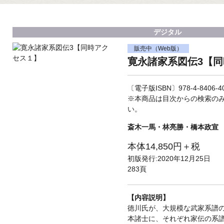
デジタル
販売中（Web版）
寛永諸家系図伝3【
〔電子版ISBN〕978-4-8406-40
※本商品は目次からの検索の
い。
斎木一馬・林亮勝・橋本政宣
本体14,850円＋税
初版発行:2020年12月25日
283頁
【内容説明】
徳川氏が、大規模な武家系譜
本諸士に、それぞれ家伝の系