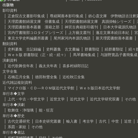
出版物
影印資料
正倉院古文書影印集成
尊経閣善本影印集成
鉄心斎文庫 伊勢物語古注釈
天理図書館綿屋文庫 俳書集成
天理図書館綿屋文庫 真蹟掛軸シリーズ
天理図書館善本叢書 漢籍之部
神宮古典籍影印叢刊
日本大学蔵源氏物語
宮内庁書陵部コロタイプシリーズ
上方藝文叢刊
蓬左文庫本続日本紀
宮
東京大学史料編纂所叢書
尾州家河内本源氏物語
新天理図書館善本叢書
翻刻資料
史料纂集 古記録編
史料纂集 古文書編
群書類従
続群書類従
続々
Ｗｅｂ版 群書類従（正・続・続々）
馬琴書翰集成
与謝野寛晶子書簡集成
演劇資料
近代歌舞伎年表
義太夫年表
喜多村緑郎日記
文学全集
石橋忍月全集
徳田秋聲全集
近松秋江全集
近代雑誌複刻資料
マイクロ版・ＣＤ―ＲＯＭ版近代文学館
Ｗｅｂ版日本近代文学館
単行本◆文学
上代・中古・中世文学
近世文学
近代文学
近代文学研究双書
その他
単行本◆演劇
歌舞伎・浄瑠璃
能・狂言
単行本◆歴史
古代交通研究
日本史研究叢書
輸入書
考古学
古代
中世
近世
系図・家紋
その他
単行本◆書誌