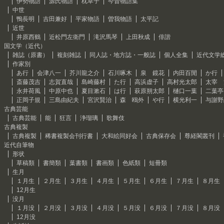
伊勢物語
源氏物語
枕草子
今昔物語集
中世
鴨長明
吉田兼好
平家物語
曽我物語
太平記
近世
井原西鶴
近松門左衛門
滝沢馬琴
上田秋成
俳諧
国文学（近代）
雑誌（原書）
複刻雑誌
同人誌・地方誌・一般誌
個人全集
近代文学
作家別
あ行
会津八一
芥川龍之介
石川啄木
泉 鏡花
内田百閒
か行
斎藤茂吉
志賀直哉
島崎藤村
た行
高浜虚子
高村光太郎
太宰 
永井荷風
中原中也
夏目漱石
は行
萩原朔太郎
樋口一葉
二葉亭
正岡子規
三島由紀夫
宮沢賢治
森 鴎外
や行
横光利一
与謝野
古典芸能
古典芸能
能
狂言
浄瑠璃
歌舞伎
古典複製
古典複製
稀書複製会刊行書
大和絵同好会
古典保存会
尊経閣叢刊
近代自筆物
形状
草稿類
書簡類
葉書類
書画類
色紙類
短冊類
生月
１月生
２月生
３月生
４月生
５月生
６月生
７月生
８月生
12月生
没月
１月没
２月没
３月没
４月没
５月没
６月没
７月没
８月没
12月没