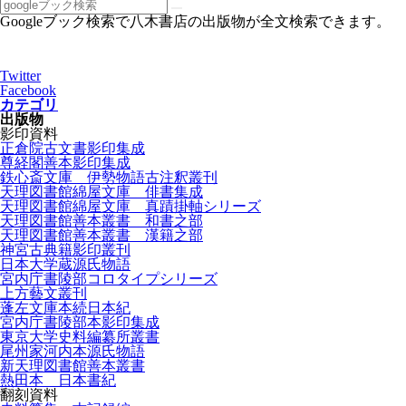
Googleブック検索で八木書店の出版物が全文検索できます。
Twitter
Facebook
カテゴリ
出版物
影印資料
正倉院古文書影印集成
尊経閣善本影印集成
鉄心斎文庫 伊勢物語古注釈叢刊
天理図書館綿屋文庫 俳書集成
天理図書館綿屋文庫 真蹟掛軸シリーズ
天理図書館善本叢書 和書之部
天理図書館善本叢書 漢籍之部
神宮古典籍影印叢刊
日本大学蔵源氏物語
宮内庁書陵部コロタイプシリーズ
上方藝文叢刊
蓬左文庫本続日本紀
宮内庁書陵部本影印集成
東京大学史料編纂所叢書
尾州家河内本源氏物語
新天理図書館善本叢書
熱田本 日本書紀
翻刻資料