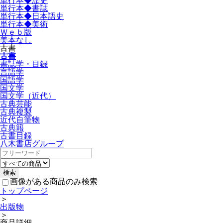
単行本◆歴史
単行本◆書誌
単行本◆日本語史
単行本◆美術
Ｗｅｂ版
美本なし
古書
古書
書誌学・目録
言語学
国語学
国文学
国文学（近代）
古典芸能
古典複製
近代自筆物
古典籍
古書目録
八木書店グループ
画像がある商品のみ検索
トップページ
＞
出版物
＞
商品詳細