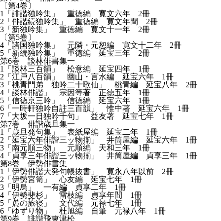
〔第4巻〕
1「誹諧独吟集」 重徳編 寛文六年 2冊
2「俳諧続独吟集」 重徳編 寛文年間 2冊
3「新独吟集」 重徳編 寛文十一年 2冊
〔第5巻〕
4「諸国独吟集」 元隣・元恕編 寛文十二年 2冊
5「新続独吟集」 重徳編 延宝三年 2冊
第6巻 談林俳書集一
1「談林三百韻」 松意編 延宝四年 1冊
2「江戸八百韻」 幽山・言水編 延宝六年 1冊
3「桃青門弟 独吟二十歌仙」 桃青編 延宝八年 2冊
4「談林俳諧」 宗因等著 正徳五年 1冊
5「信徳京三吟」 信徳編 延宝六年 1冊
6「一時軒独吟自註三百韻」 惟中著 延宝六年 1冊
7「大坂一日独吟千句」 益友著 延宝七年 1冊
第7巻 俳諧歳旦集一
1「歳旦発句集」 表紙屋編 延宝二年 1冊
2「延宝六年俳諧三ッ物揃」 井筒屋編 延宝六年 1冊
3「南元順三物」 元順編 天和三年 1冊
4「貞享三年俳諧三ッ物揃」 井筒屋編 貞享三年 1冊
第8巻 伊勢俳書集
1「伊勢俳諧大発句帳抜書」 寛永八年以前 2冊
2「伊勢宮笥」 心友編 延宝七年 1冊
3「明烏」 一有編 貞享二年 1冊
4「伊勢斐杉」 雷枝編 貞享年間 1冊
5「麓の旅寝」 文代編 元禄七年 1冊
6「ゆずり物」 杜旭編 自筆 元禄八年 1冊
第9巻 誹諧飛東津松