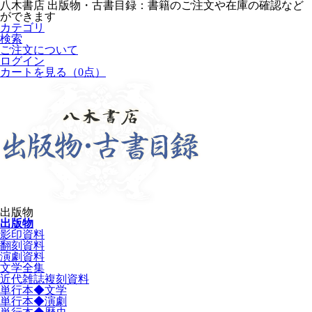
八木書店 出版物・古書目録：書籍のご注文や在庫の確認など
ができます
カテゴリ
検索
ご注文について
ログイン
カートを見る
（0点）
出版物
出版物
影印資料
翻刻資料
演劇資料
文学全集
近代雑誌複刻資料
単行本◆文学
単行本◆演劇