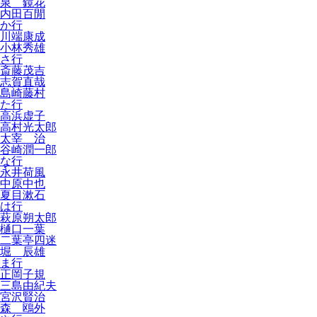
泉 鏡花
内田百閒
か行
川端康成
小林秀雄
さ行
斎藤茂吉
志賀直哉
島崎藤村
た行
高浜虚子
高村光太郎
太宰 治
谷崎潤一郎
な行
永井荷風
中原中也
夏目漱石
は行
萩原朔太郎
樋口一葉
二葉亭四迷
堀 辰雄
ま行
正岡子規
三島由紀夫
宮沢賢治
森 鴎外