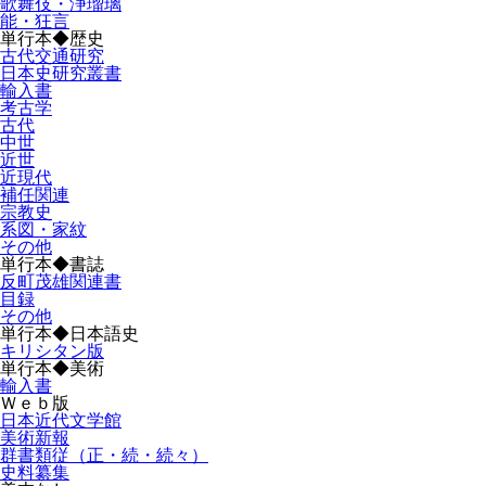
歌舞伎・浄瑠璃
能・狂言
単行本◆歴史
古代交通研究
日本史研究叢書
輸入書
考古学
古代
中世
近世
近現代
補任関連
宗教史
系図・家紋
その他
単行本◆書誌
反町茂雄関連書
目録
その他
単行本◆日本語史
キリシタン版
単行本◆美術
輸入書
Ｗｅｂ版
日本近代文学館
美術新報
群書類従（正・続・続々）
史料纂集