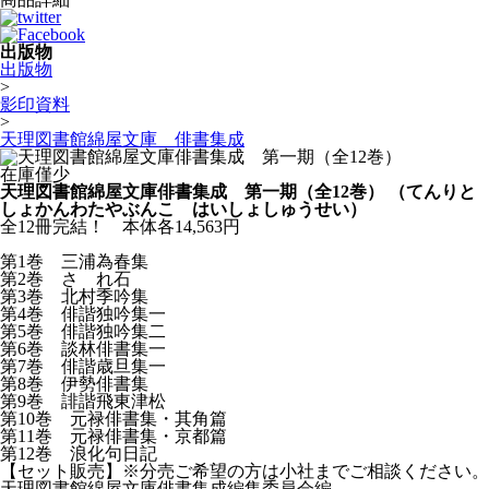
出版物
出版物
>
影印資料
>
天理図書館綿屋文庫 俳書集成
在庫僅少
天理図書館綿屋文庫俳書集成 第一期（全12巻）
（てんりと
しょかんわたやぶんこ はいしょしゅうせい）
全12冊完結！ 本体各14,563円
第1巻 三浦為春集
第2巻 さゞれ石
第3巻 北村季吟集
第4巻 俳諧独吟集一
第5巻 俳諧独吟集二
第6巻 談林俳書集一
第7巻 俳諧歳旦集一
第8巻 伊勢俳書集
第9巻 誹諧飛東津松
第10巻 元禄俳書集・其角篇
第11巻 元禄俳書集・京都篇
第12巻 浪化句日記
【セット販売】※分売ご希望の方は小社までご相談ください。
天理図書館綿屋文庫俳書集成編集委員会編