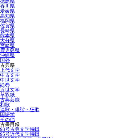
徳島県
香川県
愛媛県
高知県
福岡県
佐賀県
長崎県
熊本県
大分県
宮崎県
鹿児島県
沖縄県
国外
古典籍
上代文学
中古文学
中世文学
絵巻
近世文学
草双紙
古典芸能
和歌
連歌・俳諧・狂歌
国語学
その他
古書目録
93号古典文学特輯
95号近代文学特輯