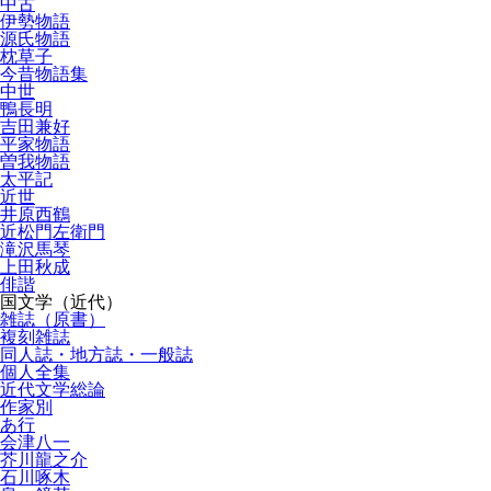
中古
伊勢物語
源氏物語
枕草子
今昔物語集
中世
鴨長明
吉田兼好
平家物語
曽我物語
太平記
近世
井原西鶴
近松門左衛門
滝沢馬琴
上田秋成
俳諧
国文学（近代）
雑誌（原書）
複刻雑誌
同人誌・地方誌・一般誌
個人全集
近代文学総論
作家別
あ行
会津八一
芥川龍之介
石川啄木