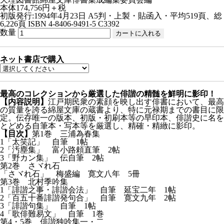
本体174,756円＋税
初版発行:1994年4月23日
A5判・上製・貼函入・平均519頁、総
6,226頁
ISBN 4-8406-9491-5 C3392
数量
ネット書店で購入
最高のコレクションから厳選した俳諧の精髄を鮮明に影印！
【内容説明】
江戸期民衆の素顔を映し出す俳書において、最高
の質量を誇る綿屋文庫の蔵書より、特に元禄期までの書目に限
定。伝存唯一の版本、初版・初刷本等の早印本、俳諧史に名を
とどめる自筆本・写本等を厳選し、精確・精緻に影印。
【目次】
第1巻 三浦為春集
1「太笑記」 自筆 1帖
2「汚塵集」 富小路頼直筆 2帖
3「野カン集」 伝自筆 2帖
第2巻 さヾれ石
「さヾれ石」 梅盛編 寛文八年 5冊
第3巻 北村季吟集
1「誹諧之事・誹諧会法」 自筆 延宝二年 1帖
2「百五十番誹諧発句合」 自筆 寛文九年 2帖
3「誹諧句集」 自筆 1帖
4「歌俳難易文」 自筆 1巻
第4・5巻 俳諧独吟集一・二