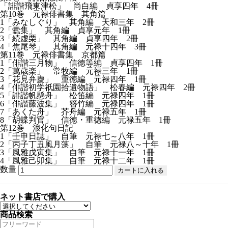
「誹諧飛東津松」 尚白編 貞享四年 4冊
第10巻 元禄俳書集 其角篇
1「みなしぐり」 其角編 天和三年 2冊
2「蠹集」 其角編 貞享元年 1冊
3「続虚栗」 其角編 貞享四年 2冊
4「焦尾琴」 其角編 元禄十四年 3冊
第11巻 元禄俳書集 京都篇
1「俳諧三月物」 信徳等編 貞享四年 1冊
2「萬歳楽」 常牧編 元禄三年 1冊
3「花見弁慶」 重徳編 元禄四年 1冊
4「俳諧初学祇園拾遺物語」 松春編 元禄四年 2冊
5「誹諧帆懸舟」 松笛編 元禄四年 1冊
6「俳諧藤波集」 簪竹編 元禄四年 1冊
7「あくた舟」 芥舟編 元禄五年 1冊
8「胡蝶判官」 信徳・重徳編 元禄五年 1冊
第12巻 浪化句日記
1「壬申日誌」 自筆 元禄七～八年 1冊
2「丙子丁丑風月藻」 自筆 元禄八～十年 1冊
3「風雅戊寅集」 自筆 元禄十一年 1冊
4「風雅己卯集」 自筆 元禄十二年 1冊
数量
ネット書店で購入
商品検索