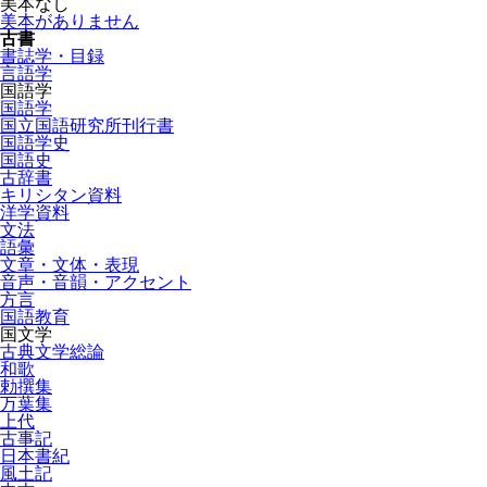
美本なし
美本がありません
古書
書誌学・目録
言語学
国語学
国語学
国立国語研究所刊行書
国語学史
国語史
古辞書
キリシタン資料
洋学資料
文法
語彙
文章・文体・表現
音声・音韻・アクセント
方言
国語教育
国文学
古典文学総論
和歌
勅撰集
万葉集
上代
古事記
日本書紀
風土記