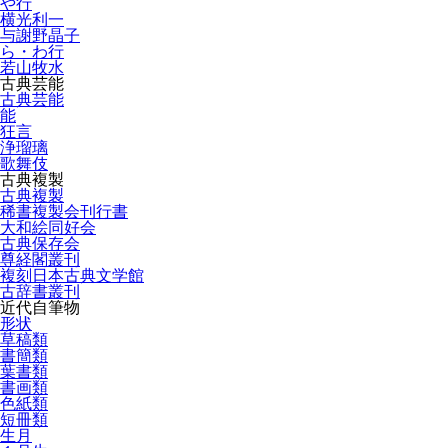
や行
横光利一
与謝野晶子
ら・わ行
若山牧水
古典芸能
古典芸能
能
狂言
浄瑠璃
歌舞伎
古典複製
古典複製
稀書複製会刊行書
大和絵同好会
古典保存会
尊経閣叢刊
複刻日本古典文学館
古辞書叢刊
近代自筆物
形状
草稿類
書簡類
葉書類
書画類
色紙類
短冊類
生月