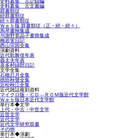
史料纂集 古記録編
史料纂集 古文書編
群書類従
続群書類従
続々群書類従
Ｗｅｂ版 群書類従（正・続・続々）
馬琴書翰集成
与謝野寛晶子書簡集成
梅若実日記
西山宗因全集
演劇資料
近代歌舞伎年表
義太夫年表
喜多村緑郎日記
文学全集
石橋忍月全集
徳田秋聲全集
近松秋江全集
近代雑誌複刻資料
マイクロ版・ＣＤ―ＲＯＭ版近代文学館
Ｗｅｂ版日本近代文学館
単行本◆文学
上代・中古・中世文学
近世文学
近代文学
近代文学研究双書
その他
単行本◆演劇