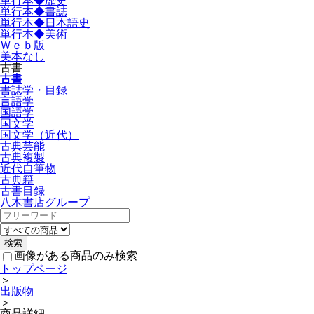
単行本◆歴史
単行本◆書誌
単行本◆日本語史
単行本◆美術
Ｗｅｂ版
美本なし
古書
古書
書誌学・目録
言語学
国語学
国文学
国文学（近代）
古典芸能
古典複製
近代自筆物
古典籍
古書目録
八木書店グループ
画像がある商品のみ検索
トップページ
＞
出版物
＞
商品詳細