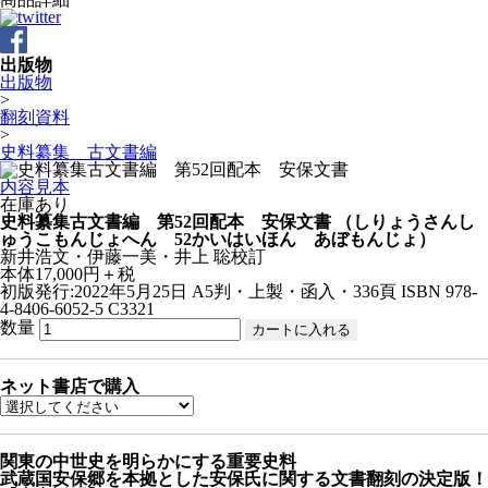
出版物
出版物
>
翻刻資料
>
史料纂集 古文書編
内容見本
在庫あり
史料纂集古文書編 第52回配本 安保文書
（しりょうさんし
ゅうこもんじょへん 52かいはいほん あぼもんじょ）
新井浩文・伊藤一美・井上 聡校訂
本体17,000円＋税
初版発行:2022年5月25日
A5判・上製・函入・336頁
ISBN 978-
4-8406-6052-5 C3321
数量
ネット書店で購入
関東の中世史を明らかにする重要史料
武蔵国安保郷を本拠とした安保氏に関する文書翻刻の決定版！