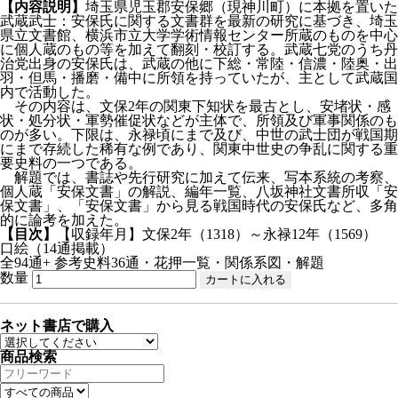
【内容説明】
埼玉県児玉郡安保郷（現神川町）に本拠を置いた
武蔵武士：安保氏に関する文書群を最新の研究に基づき、埼玉
県立文書館、横浜市立大学学術情報センター所蔵のものを中心
に個人蔵のもの等を加えて翻刻・校訂する。武蔵七党のうち丹
治党出身の安保氏は、武蔵の他に下総・常陸・信濃・陸奥・出
羽・但馬・播磨・備中に所領を持っていたが、主として武蔵国
内で活動した。
その内容は、文保2年の関東下知状を最古とし、安堵状・感
状・処分状・軍勢催促状などが主体で、所領及び軍事関係のも
のが多い。下限は、永禄頃にまで及び、中世の武士団が戦国期
にまで存続した稀有な例であり、関東中世史の争乱に関する重
要史料の一つである。
解題では、書誌や先行研究に加えて伝来、写本系統の考察、
個人蔵「安保文書」の解説、編年一覧、八坂神社文書所収「安
保文書」、「安保文書」から見る戦国時代の安保氏など、多角
的に論考を加えた。
【目次】
【収録年月】文保2年（1318）～永禄12年（1569）
口絵（14通掲載）
全94通+ 参考史料36通・花押一覧・関係系図・解題
数量
ネット書店で購入
商品検索