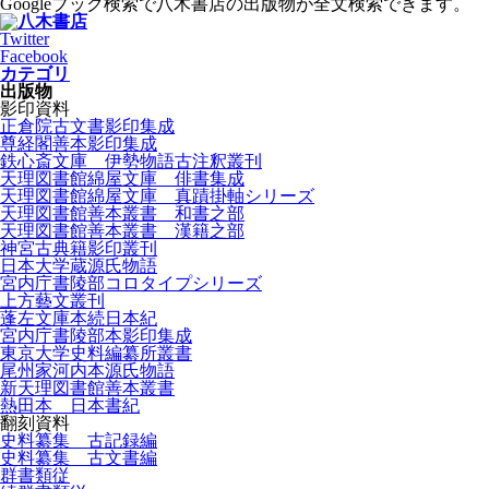
Googleブック検索で八木書店の出版物が全文検索できます。
Twitter
Facebook
カテゴリ
出版物
影印資料
正倉院古文書影印集成
尊経閣善本影印集成
鉄心斎文庫 伊勢物語古注釈叢刊
天理図書館綿屋文庫 俳書集成
天理図書館綿屋文庫 真蹟掛軸シリーズ
天理図書館善本叢書 和書之部
天理図書館善本叢書 漢籍之部
神宮古典籍影印叢刊
日本大学蔵源氏物語
宮内庁書陵部コロタイプシリーズ
上方藝文叢刊
蓬左文庫本続日本紀
宮内庁書陵部本影印集成
東京大学史料編纂所叢書
尾州家河内本源氏物語
新天理図書館善本叢書
熱田本 日本書紀
翻刻資料
史料纂集 古記録編
史料纂集 古文書編
群書類従