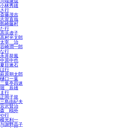
川端康成
小林秀雄
さ行
斎藤茂吉
志賀直哉
島崎藤村
た行
高浜虚子
高村光太郎
太宰 治
谷崎潤一郎
な行
永井荷風
中原中也
夏目漱石
は行
萩原朔太郎
樋口一葉
二葉亭四迷
堀 辰雄
ま行
正岡子規
三島由紀夫
宮沢賢治
森 鴎外
や行
横光利一
与謝野晶子