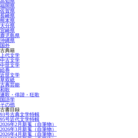
高知県
福岡県
佐賀県
長崎県
熊本県
大分県
宮崎県
鹿児島県
沖縄県
国外
古典籍
上代文学
中古文学
中世文学
絵巻
近世文学
草双紙
古典芸能
和歌
連歌・俳諧・狂歌
国語学
その他
古書目録
93号古典文学特輯
95号近代文学特輯
2026年2月新蒐（自筆物）
2026年3月新蒐（自筆物）
2026年4月新蒐（自筆物）