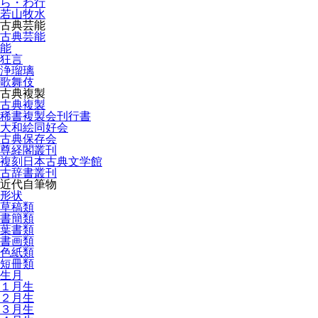
ら・わ行
若山牧水
古典芸能
古典芸能
能
狂言
浄瑠璃
歌舞伎
古典複製
古典複製
稀書複製会刊行書
大和絵同好会
古典保存会
尊経閣叢刊
複刻日本古典文学館
古辞書叢刊
近代自筆物
形状
草稿類
書簡類
葉書類
書画類
色紙類
短冊類
生月
１月生
２月生
３月生