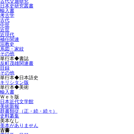
古代交通研究
日本史研究叢書
輸入書
考古学
古代
中世
近世
近現代
補任関連
宗教史
系図・家紋
その他
単行本◆書誌
反町茂雄関連書
目録
その他
単行本◆日本語史
キリシタン版
単行本◆美術
輸入書
Ｗｅｂ版
日本近代文学館
美術新報
群書類従（正・続・続々）
史料纂集
美本なし
美本がありません
古書