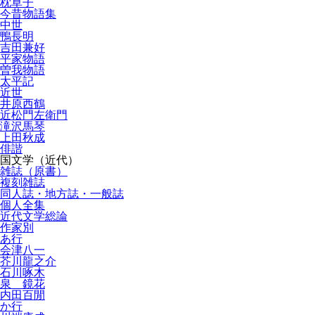
枕草子
今昔物語集
中世
鴨長明
吉田兼好
平家物語
曽我物語
太平記
近世
井原西鶴
近松門左衛門
滝沢馬琴
上田秋成
俳諧
国文学（近代）
雑誌（原書）
複刻雑誌
同人誌・地方誌・一般誌
個人全集
近代文学総論
作家別
あ行
会津八一
芥川龍之介
石川啄木
泉 鏡花
内田百閒
か行