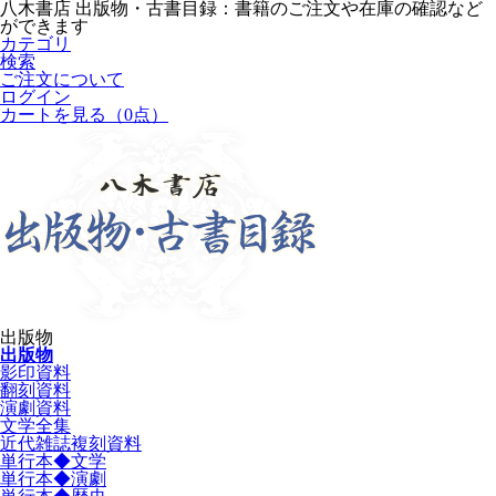
八木書店 出版物・古書目録：書籍のご注文や在庫の確認など
ができます
カテゴリ
検索
ご注文について
ログイン
カートを見る
（0点）
出版物
出版物
影印資料
翻刻資料
演劇資料
文学全集
近代雑誌複刻資料
単行本◆文学
単行本◆演劇