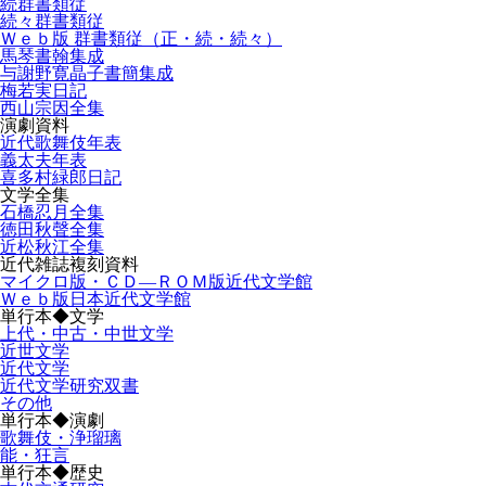
続群書類従
続々群書類従
Ｗｅｂ版 群書類従（正・続・続々）
馬琴書翰集成
与謝野寛晶子書簡集成
梅若実日記
西山宗因全集
演劇資料
近代歌舞伎年表
義太夫年表
喜多村緑郎日記
文学全集
石橋忍月全集
徳田秋聲全集
近松秋江全集
近代雑誌複刻資料
マイクロ版・ＣＤ―ＲＯＭ版近代文学館
Ｗｅｂ版日本近代文学館
単行本◆文学
上代・中古・中世文学
近世文学
近代文学
近代文学研究双書
その他
単行本◆演劇
歌舞伎・浄瑠璃
能・狂言
単行本◆歴史