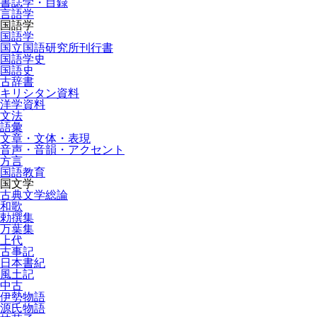
書誌学・目録
言語学
国語学
国語学
国立国語研究所刊行書
国語学史
国語史
古辞書
キリシタン資料
洋学資料
文法
語彙
文章・文体・表現
音声・音韻・アクセント
方言
国語教育
国文学
古典文学総論
和歌
勅撰集
万葉集
上代
古事記
日本書紀
風土記
中古
伊勢物語
源氏物語