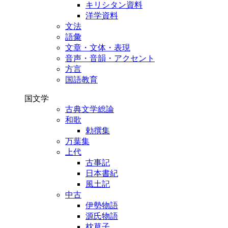
キリシタン資料
洋学資料
文法
語彙
文章・文体・表現
音声・音韻・アクセント
方言
国語教育
国文学
古典文学総論
和歌
勅撰集
万葉集
上代
古事記
日本書紀
風土記
中古
伊勢物語
源氏物語
枕草子