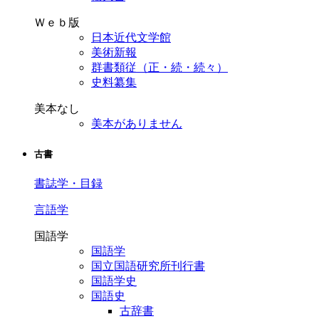
Ｗｅｂ版
日本近代文学館
美術新報
群書類従（正・続・続々）
史料纂集
美本なし
美本がありません
古書
書誌学・目録
言語学
国語学
国語学
国立国語研究所刊行書
国語学史
国語史
古辞書