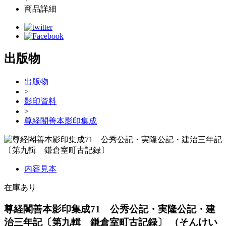
商品詳細
出版物
出版物
>
影印資料
>
尊経閣善本影印集成
内容見本
在庫あり
尊経閣善本影印集成71 公秀公記・実隆公記・建
治三年記〔第九輯 鎌倉室町古記録〕
（そんけい