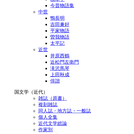
今昔物語集
中世
鴨長明
吉田兼好
平家物語
曽我物語
太平記
近世
井原西鶴
近松門左衛門
滝沢馬琴
上田秋成
俳諧
国文学（近代）
雑誌（原書）
複刻雑誌
同人誌・地方誌・一般誌
個人全集
近代文学総論
作家別