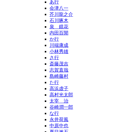
あ行
会津八一
芥川龍之介
石川啄木
泉 鏡花
内田百閒
か行
川端康成
小林秀雄
さ行
斎藤茂吉
志賀直哉
島崎藤村
た行
高浜虚子
高村光太郎
太宰 治
谷崎潤一郎
な行
永井荷風
中原中也
夏目漱石