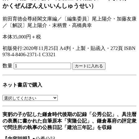
かくぜんぽんえいいんしゅうせい）
前田育徳会尊経閣文庫編／〔編集委員〕尾上陽介・加藤友康
／〔解説〕尾上陽介・末柄豊・高橋典幸
本体35,000円＋税
初版発行:2020年11月25日
A4判・上製・貼函入・272頁
ISBN
978-4-8406-2371-1 C3321
数量
ネット書店で購入
実躬の子が記した鎌倉時代後期の記録「公秀公記」、具注暦
の表裏に書かれた自筆原本「実隆公記」、鎌倉幕府の評定衆
で問注所の執事の公務日記「建治三年記」を収録
【内容説明】
●公秀公記