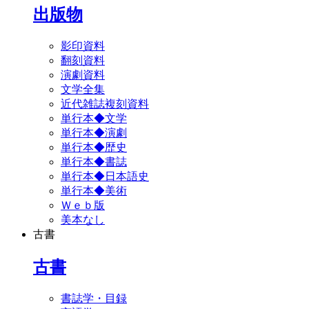
出版物
影印資料
翻刻資料
演劇資料
文学全集
近代雑誌複刻資料
単行本◆文学
単行本◆演劇
単行本◆歴史
単行本◆書誌
単行本◆日本語史
単行本◆美術
Ｗｅｂ版
美本なし
古書
古書
書誌学・目録