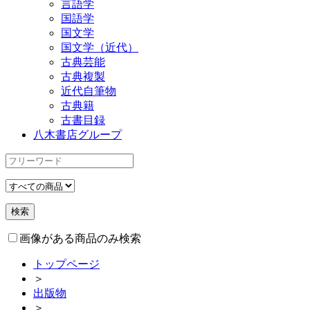
言語学
国語学
国文学
国文学（近代）
古典芸能
古典複製
近代自筆物
古典籍
古書目録
八木書店グループ
画像がある商品のみ検索
トップページ
＞
出版物
＞