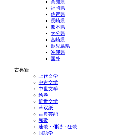
高知県
福岡県
佐賀県
長崎県
熊本県
大分県
宮崎県
鹿児島県
沖縄県
国外
古典籍
上代文学
中古文学
中世文学
絵巻
近世文学
草双紙
古典芸能
和歌
連歌・俳諧・狂歌
国語学