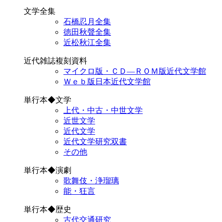
文学全集
石橋忍月全集
徳田秋聲全集
近松秋江全集
近代雑誌複刻資料
マイクロ版・ＣＤ―ＲＯＭ版近代文学館
Ｗｅｂ版日本近代文学館
単行本◆文学
上代・中古・中世文学
近世文学
近代文学
近代文学研究双書
その他
単行本◆演劇
歌舞伎・浄瑠璃
能・狂言
単行本◆歴史
古代交通研究