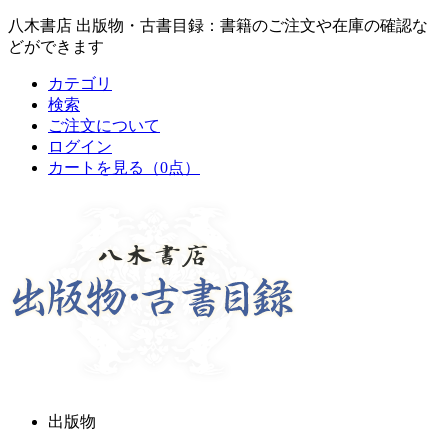
八木書店 出版物・古書目録：書籍のご注文や在庫の確認な
どができます
カテゴリ
検索
ご注文について
ログイン
カートを見る
（0点）
出版物