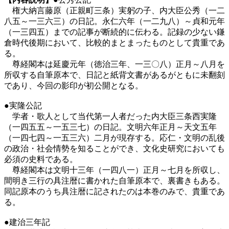
権大納言藤原（正親町三条）実躬の子、内大臣公秀（一二
八五～一三六三）の日記。永仁六年（一二九八）～貞和元年
（一三四五）までの記事が断続的に伝わる。記録の少ない鎌
倉時代後期において、比較的まとまったものとして貴重であ
る。
尊経閣本は延慶元年（徳治三年、一三〇八）正月～八月を
所収する自筆原本で、日記と紙背文書があるがともに未翻刻
であり、今回の影印が初公開となる。
●実隆公記
学者・歌人として当代第一人者だった内大臣三条西実隆
（一四五五～一五三七）の日記。文明六年正月～天文五年
（一四七四～一五三六）二月が現存する。応仁・文明の乱後
の政治・社会情勢を知ることができ、文化史研究においても
必須の史料である。
尊経閣本は文明十三年（一四八一）正月～七月を所収し、
間明き三行の具注暦に書かれた自筆原本で、裏書きもある。
同記原本のうち具注暦に記されたのは本巻のみで、貴重であ
る。
●建治三年記