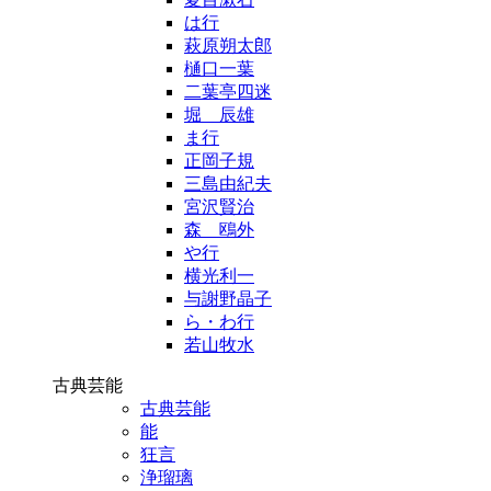
は行
萩原朔太郎
樋口一葉
二葉亭四迷
堀 辰雄
ま行
正岡子規
三島由紀夫
宮沢賢治
森 鴎外
や行
横光利一
与謝野晶子
ら・わ行
若山牧水
古典芸能
古典芸能
能
狂言
浄瑠璃