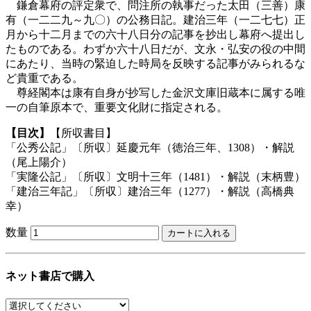
鎌倉幕府の評定衆で、問注所の執事だった太田（三善）康
有（一二二九～九〇）の公務日記。建治三年（一二七七）正
月から十二月までの六十八日分の記事を抄出し幕府へ提出し
たものである。わずか六十八日だが、文永・弘安の役の中間
にあたり、当時の緊迫した時局を反映する記事がみられるな
ど貴重である。
尊経閣本は康有自身が抄写した金沢文庫旧蔵本に属する唯
一の自筆原本で、重要文化財に指定される。
【目次】
【所収書目】
「公秀公記」〔所収〕延慶元年（徳治三年、1308）・解説
（尾上陽介）
「実隆公記」〔所収〕文明十三年（1481）・解説（末柄豊）
「建治三年記」〔所収〕建治三年（1277）・解説（高橋典
幸）
数量
ネット書店で購入