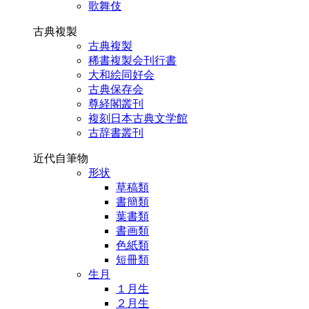
歌舞伎
古典複製
古典複製
稀書複製会刊行書
大和絵同好会
古典保存会
尊経閣叢刊
複刻日本古典文学館
古辞書叢刊
近代自筆物
形状
草稿類
書簡類
葉書類
書画類
色紙類
短冊類
生月
１月生
２月生