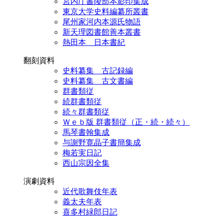
宮内庁書陵部本影印集成
東京大学史料編纂所叢書
尾州家河内本源氏物語
新天理図書館善本叢書
熱田本 日本書紀
翻刻資料
史料纂集 古記録編
史料纂集 古文書編
群書類従
続群書類従
続々群書類従
Ｗｅｂ版 群書類従（正・続・続々）
馬琴書翰集成
与謝野寛晶子書簡集成
梅若実日記
西山宗因全集
演劇資料
近代歌舞伎年表
義太夫年表
喜多村緑郎日記