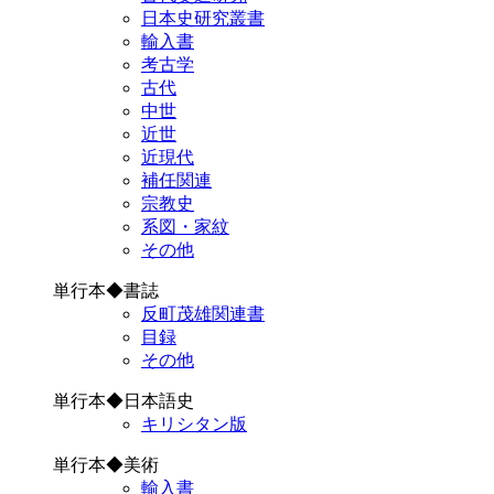
日本史研究叢書
輸入書
考古学
古代
中世
近世
近現代
補任関連
宗教史
系図・家紋
その他
単行本◆書誌
反町茂雄関連書
目録
その他
単行本◆日本語史
キリシタン版
単行本◆美術
輸入書