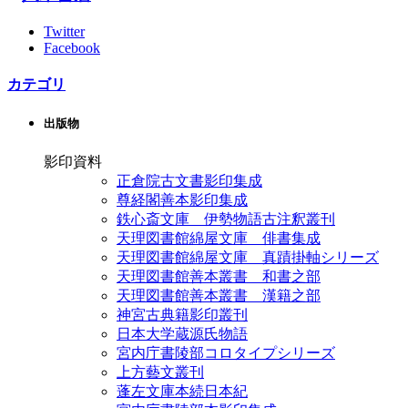
Twitter
Facebook
カテゴリ
出版物
影印資料
正倉院古文書影印集成
尊経閣善本影印集成
鉄心斎文庫 伊勢物語古注釈叢刊
天理図書館綿屋文庫 俳書集成
天理図書館綿屋文庫 真蹟掛軸シリーズ
天理図書館善本叢書 和書之部
天理図書館善本叢書 漢籍之部
神宮古典籍影印叢刊
日本大学蔵源氏物語
宮内庁書陵部コロタイプシリーズ
上方藝文叢刊
蓬左文庫本続日本紀