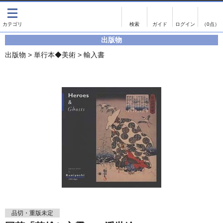
出版物
古書
画像がある商品のみ検索
（0点）
出版物
出版物
古書
出版物
>
単行本◆美術
>
輸入書
影印資料
書誌学・目録
翻刻資料
言語学
演劇資料
国語学
文学全集
国文学
近代雑誌複刻資料
国文学（近代）
単行本◆文学
古典芸能
単行本◆演劇
古典複製
単行本◆歴史
近代自筆物
単行本◆書誌
古典籍
品切・重版未定