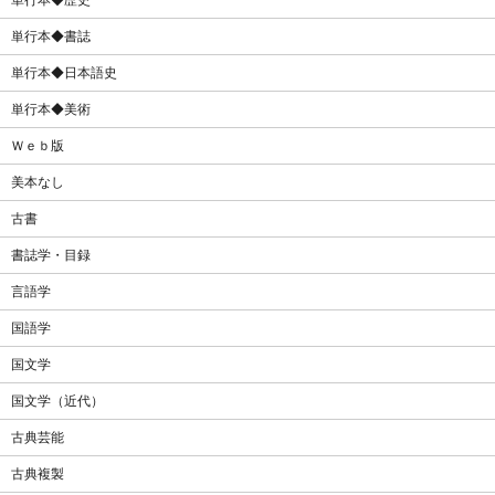
単行本◆歴史
単行本◆書誌
単行本◆日本語史
単行本◆美術
Ｗｅｂ版
美本なし
古書
書誌学・目録
言語学
国語学
国文学
国文学（近代）
古典芸能
古典複製