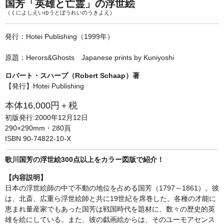
単行本◆日本語史
古書目録
国芳「英雄と亡霊」の浮世絵
（くによしえいゆうとぼうれいのうきよえ）
単行本◆美術
発行：Hotei Publishing（1999年）
Ｗｅｂ版
美本なし
原題：Herors&Ghosts Japanese prints by Kuniyoshi
ロバート・スハープ（Robert Schaap）著
【発行】Hotei Publishing
本体16,000円＋税
初版発行:2000年12月12日
290×290mm・280頁
ISBN 90-74822-10-X
歌川国芳の浮世絵300点以上をカラー図版で紹介！
【内容説明】
日本の浮世絵師の中で不動の地位を占める国芳（1797～1861）。彼
は、北斎、広重ら浮世絵師と共に19世紀を席巻した。各種の才能に
恵まれ量産家でもあった国芳は戦国時代を題材に、数々の歴史的英
雄を絵にしている。また、彼の戯画絵からは、そのユーモアセンス