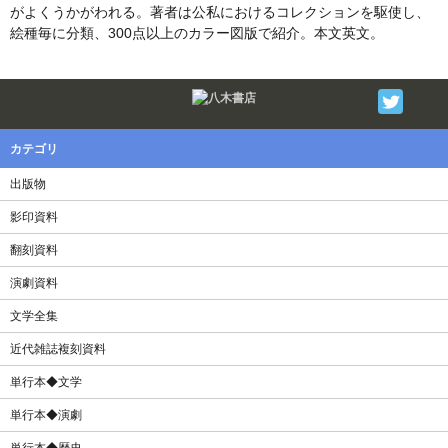
がよくうかがわれる。著者は公私におけるコレクションを駆使し、
絵種毎に分類、300点以上のカラー図版で紹介。本文英文。
Twitter
F
カテゴリ
出版物
影印資料
翻刻資料
演劇資料
文学全集
近代雑誌複刻資料
単行本◆文学
単行本◆演劇