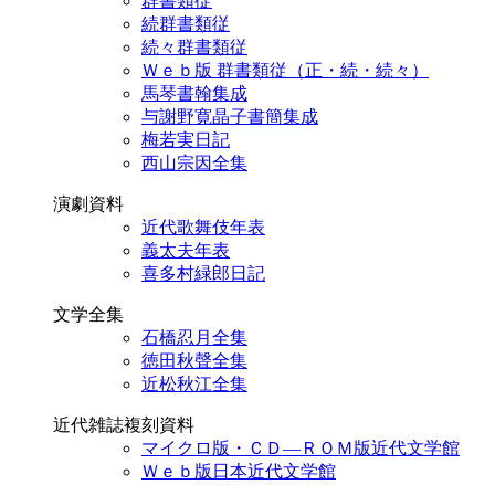
群書類従
続群書類従
続々群書類従
Ｗｅｂ版 群書類従（正・続・続々）
馬琴書翰集成
与謝野寛晶子書簡集成
梅若実日記
西山宗因全集
演劇資料
近代歌舞伎年表
義太夫年表
喜多村緑郎日記
文学全集
石橋忍月全集
徳田秋聲全集
近松秋江全集
近代雑誌複刻資料
マイクロ版・ＣＤ―ＲＯＭ版近代文学館
Ｗｅｂ版日本近代文学館