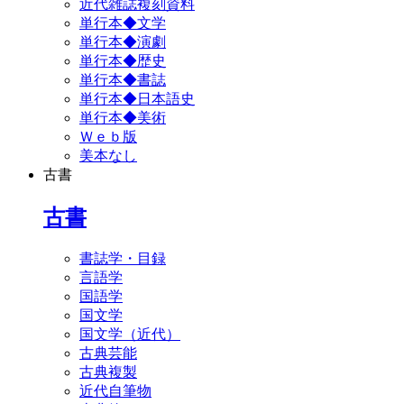
近代雑誌複刻資料
単行本◆文学
単行本◆演劇
単行本◆歴史
単行本◆書誌
単行本◆日本語史
単行本◆美術
Ｗｅｂ版
美本なし
古書
古書
書誌学・目録
言語学
国語学
国文学
国文学（近代）
古典芸能
古典複製
近代自筆物