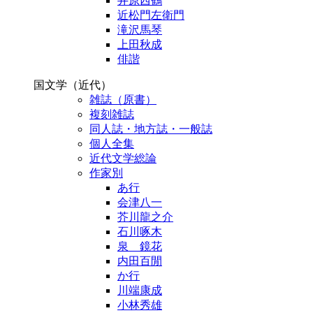
井原西鶴
近松門左衛門
滝沢馬琴
上田秋成
俳諧
国文学（近代）
雑誌（原書）
複刻雑誌
同人誌・地方誌・一般誌
個人全集
近代文学総論
作家別
あ行
会津八一
芥川龍之介
石川啄木
泉 鏡花
内田百閒
か行
川端康成
小林秀雄