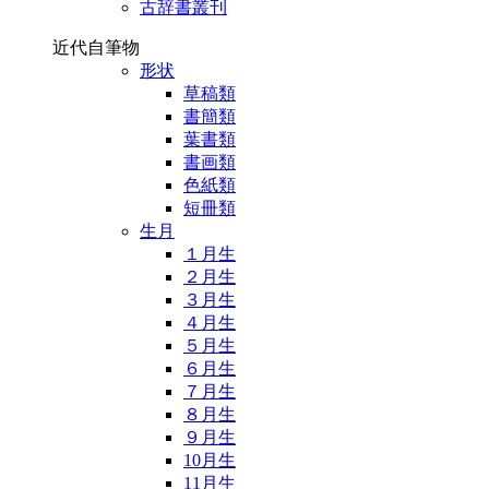
古辞書叢刊
近代自筆物
形状
草稿類
書簡類
葉書類
書画類
色紙類
短冊類
生月
１月生
２月生
３月生
４月生
５月生
６月生
７月生
８月生
９月生
10月生
11月生