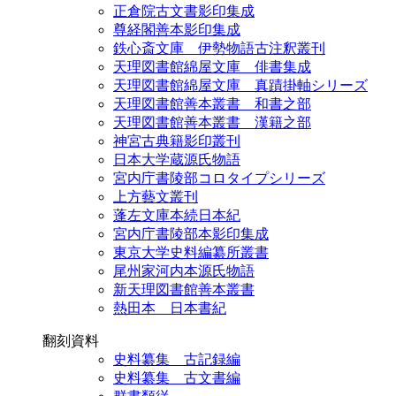
正倉院古文書影印集成
尊経閣善本影印集成
鉄心斎文庫 伊勢物語古注釈叢刊
天理図書館綿屋文庫 俳書集成
天理図書館綿屋文庫 真蹟掛軸シリーズ
天理図書館善本叢書 和書之部
天理図書館善本叢書 漢籍之部
神宮古典籍影印叢刊
日本大学蔵源氏物語
宮内庁書陵部コロタイプシリーズ
上方藝文叢刊
蓬左文庫本続日本紀
宮内庁書陵部本影印集成
東京大学史料編纂所叢書
尾州家河内本源氏物語
新天理図書館善本叢書
熱田本 日本書紀
翻刻資料
史料纂集 古記録編
史料纂集 古文書編