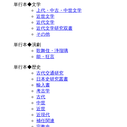
単行本◆文学
上代・中古・中世文学
近世文学
近代文学
近代文学研究双書
その他
単行本◆演劇
歌舞伎・浄瑠璃
能・狂言
単行本◆歴史
古代交通研究
日本史研究叢書
輸入書
考古学
古代
中世
近世
近現代
補任関連
宗教史