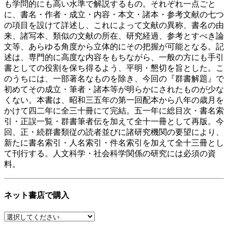
も学問的にも高い水準で解説するもの。それぞれ一点ごと
に、書名・作者・成立・内容・本文・諸本・参考文献の七つ
の項目を設けて詳述し、これによって文献の異称、書名の由
来、諸写本、類似の文献の所在、研究経過、参考とすべき論
文等、あらゆる角度から立体的にその把握が可能となる。記
述は、専門的に高度な内容をもちながら、一般の方にも手引
書としての役割を保ち得るよう、平明・懇切を旨とした。こ
のうちには、一部著名なものを除き、今回の『群書解題』で
初めてその成立・筆者・諸本等が明らかにされたものが少な
くない。本書は、昭和三五年の第一回配本から八年の歳月を
かけて四二年に全三十冊にて完結。五一年に総目次・書名索
引・正誤一覧・群書筆者伝を加えて全十一冊として再版。今
回、正・続群書類従の読者並びに諸研究機関の要望により、
新たに書名索引・人名索引・件名索引を加えて全十三冊とし
て刊行する。人文科学・社会科学関係の研究には必須の資
料。
ネット書店で購入