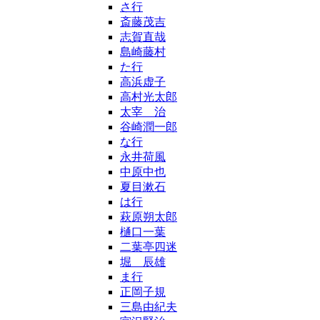
さ行
斎藤茂吉
志賀直哉
島崎藤村
た行
高浜虚子
高村光太郎
太宰 治
谷崎潤一郎
な行
永井荷風
中原中也
夏目漱石
は行
萩原朔太郎
樋口一葉
二葉亭四迷
堀 辰雄
ま行
正岡子規
三島由紀夫