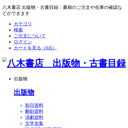
八木書店 出版物・古書目録：書籍のご注文や在庫の確認な
どができます
カテゴリ
検索
ご注文について
ログイン
カートを見る
（0点）
出版物
出版物
影印資料
翻刻資料
演劇資料
文学全集