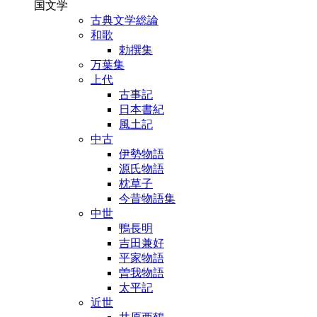
国文学
古典文学総論
和歌
勅撰集
万葉集
上代
古事記
日本書紀
風土記
中古
伊勢物語
源氏物語
枕草子
今昔物語集
中世
鴨長明
吉田兼好
平家物語
曽我物語
太平記
近世