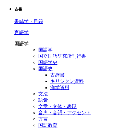
古書
書誌学・目録
言語学
国語学
国語学
国立国語研究所刊行書
国語学史
国語史
古辞書
キリシタン資料
洋学資料
文法
語彙
文章・文体・表現
音声・音韻・アクセント
方言
国語教育