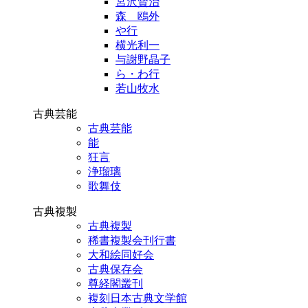
宮沢賢治
森 鴎外
や行
横光利一
与謝野晶子
ら・わ行
若山牧水
古典芸能
古典芸能
能
狂言
浄瑠璃
歌舞伎
古典複製
古典複製
稀書複製会刊行書
大和絵同好会
古典保存会
尊経閣叢刊
複刻日本古典文学館