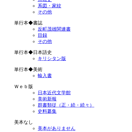
系図・家紋
その他
単行本◆書誌
反町茂雄関連書
目録
その他
単行本◆日本語史
キリシタン版
単行本◆美術
輸入書
Ｗｅｂ版
日本近代文学館
美術新報
群書類従（正・続・続々）
史料纂集
美本なし
美本がありません