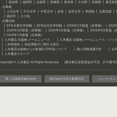
高知県
福岡県
佐賀県
長崎県
熊本県
大分県
宮崎県
鹿児島
古典籍
上代文学
中古文学
中世文学
絵巻
近世文学
草双紙
古典芸能
国語学
その他
古書目録
93号古典文学特輯
95号近代文学特輯
2026年2月新蒐（自筆物）
202
2026年4月新蒐（自筆物）
2026年5月新蒐（自筆物）
2026年6月新蒐（
2026年7月新蒐（自筆物）
八木書店 出版物 メールニュース
八木書店 出版物 メールニュース・バッ
ご利用規約
特定商取引に関する表示
八木書店出版物からの転載許可申請について
個人情報保護方針
お
八木書店グループ
copyright © 八木書店 All Rights Reserved.
[東京都公安委員会許可済 許可番号301
第二出版販売株式会社
株式会社日本古書通信社
ジャパンナレ