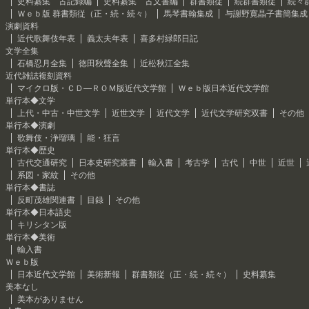
史料纂集 古記録編
史料纂集 古文書編
群書類従
続群書類従
続々
Ｗｅｂ版 群書類従（正・続・続々）
馬琴書翰集成
与謝野寛晶子書簡集成
演劇資料
近代歌舞伎年表
義太夫年表
喜多村緑郎日記
文学全集
石橋忍月全集
徳田秋聲全集
近松秋江全集
近代雑誌複刻資料
マイクロ版・ＣＤ―ＲＯＭ版近代文学館
Ｗｅｂ版日本近代文学館
単行本◆文学
上代・中古・中世文学
近世文学
近代文学
近代文学研究双書
その他
単行本◆演劇
歌舞伎・浄瑠璃
能・狂言
単行本◆歴史
古代交通研究
日本史研究叢書
輸入書
考古学
古代
中世
近世
系図・家紋
その他
単行本◆書誌
反町茂雄関連書
目録
その他
単行本◆日本語史
キリシタン版
単行本◆美術
輸入書
Ｗｅｂ版
日本近代文学館
美術新報
群書類従（正・続・続々）
史料纂集
美本なし
美本がありません