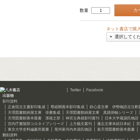
数量
ネット書店で購
Twitter
Facebook
出版物
影印資料
正倉院古文書影印集成
尊経閣善本影印集成
鉄心斎文庫 伊勢物語古注釈
天理図書館綿屋文庫 俳書集成
天理図書館綿屋文庫 真蹟掛軸シリーズ
天理図書館善本叢書 漢籍之部
神宮古典籍影印叢刊
日本大学蔵源氏物語
宮内庁書陵部コロタイプシリーズ
上方藝文叢刊
蓬左文庫本続日本紀
宮
東京大学史料編纂所叢書
尾州家河内本源氏物語
新天理図書館善本叢書
翻刻資料