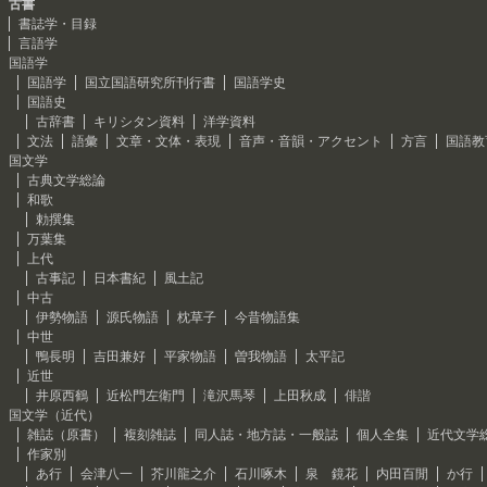
古書
書誌学・目録
言語学
国語学
国語学
国立国語研究所刊行書
国語学史
国語史
古辞書
キリシタン資料
洋学資料
文法
語彙
文章・文体・表現
音声・音韻・アクセント
方言
国語教
国文学
古典文学総論
和歌
勅撰集
万葉集
上代
古事記
日本書紀
風土記
中古
伊勢物語
源氏物語
枕草子
今昔物語集
中世
鴨長明
吉田兼好
平家物語
曽我物語
太平記
近世
井原西鶴
近松門左衛門
滝沢馬琴
上田秋成
俳諧
国文学（近代）
雑誌（原書）
複刻雑誌
同人誌・地方誌・一般誌
個人全集
近代文学
作家別
あ行
会津八一
芥川龍之介
石川啄木
泉 鏡花
内田百閒
か行