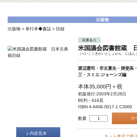
出版物
出版物
>
単行本◆書誌
>
目録
在庫あり
米国議会図書館蔵 
（べいこくぎかいとしょかん にほん
渡辺憲司・市古夏生・揖斐高
三・スミエ.ジョーンズ編
本体35,000円＋税
初版発行:2003年2月28日
B5判・616頁
ISBN 4-8406-0017-1 C3000
数量
内容見本
ネット書店で購