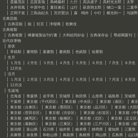
斎藤茂吉
志賀直哉
島崎藤村
た行
高浜虚子
高村光太郎
太宰 
永井荷風
中原中也
夏目漱石
は行
萩原朔太郎
樋口一葉
二葉亭
正岡子規
三島由紀夫
宮沢賢治
森 鴎外
や行
横光利一
与謝野
古典芸能
古典芸能
能
狂言
浄瑠璃
歌舞伎
古典複製
古典複製
稀書複製会刊行書
大和絵同好会
古典保存会
尊経閣叢刊
近代自筆物
形状
草稿類
書簡類
葉書類
書画類
色紙類
短冊類
生月
１月生
２月生
３月生
４月生
５月生
６月生
７月生
８月生
12月生
没月
１月没
２月没
３月没
４月没
５月没
６月没
７月没
８月没
12月没
生誕地
北海道
青森県
岩手県
宮城県
秋田県
山形県
福島県
茨城県
千葉県
東京都（千代田区）
東京都（中央区）
東京都（港区）
東
東京都（台東区）
東京都（墨田区）
東京都（品川区）
東京都（大田
東京都（世田谷区）
東京都（渋谷区）
東京都（杉並区）
東京都（中
東京都（練馬区）
東京都（板橋区）
東京都（北区）
東京都（足立区
東京都（葛飾区）
東京都（江東区）
東京都（江戸川区）
東京都（都
新潟県
富山県
石川県
福井県
岐阜県
静岡県
愛知県
三重県
兵庫県
奈良県
和歌山県
鳥取県
島根県
岡山県
広島県
山口