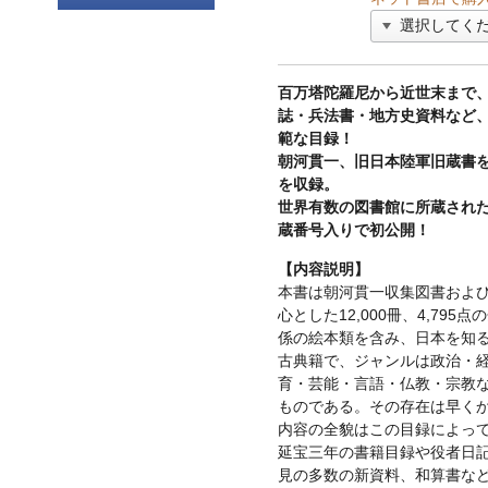
百万塔陀羅尼から近世末まで
誌・兵法書・地方史資料など
範な目録！
朝河貫一、旧日本陸軍旧蔵書を母
を収録。
世界有数の図書館に所蔵され
蔵番号入りで初公開！
【内容説明】
本書は朝河貫一収集図書およ
心とした12,000冊、4,79
係の絵本類を含み、日本を知
古典籍で、ジャンルは政治・
育・芸能・言語・仏教・宗教
ものである。その存在は早く
内容の全貌はこの目録によっ
延宝三年の書籍目録や役者日
見の多数の新資料、和算書な