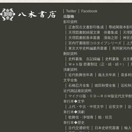
Twitter
Facebook
出版物
影印資料
正倉院古文書影印集成
尊経閣善本影
天理図書館綿屋文庫 俳書集成
天理
天理図書館善本叢書 漢籍之部
神宮
宮内庁書陵部コロタイプシリーズ
上
東京大学史料編纂所叢書
尾州家河内
翻刻資料
史料纂集 古記録編
史料纂集 古文
Ｗｅｂ版 群書類従（正・続・続々）
演劇資料
近代歌舞伎年表
義太夫年表
喜多村
文学全集
石橋忍月全集
徳田秋聲全集
近松秋
近代雑誌複刻資料
マイクロ版・ＣＤ―ＲＯＭ版近代文学館
単行本◆文学
上代・中古・中世文学
近世文学
近
単行本◆演劇
歌舞伎・浄瑠璃
能・狂言
単行本◆歴史
古代交通研究
日本史研究叢書
輸入