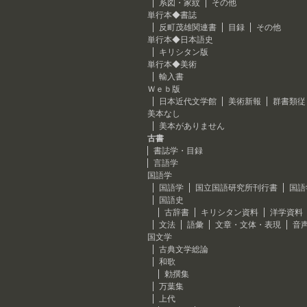
系図・家紋
その他
単行本◆書誌
反町茂雄関連書
目録
その他
単行本◆日本語史
キリシタン版
単行本◆美術
輸入書
Ｗｅｂ版
日本近代文学館
美術新報
群書類従
美本なし
美本がありません
古書
書誌学・目録
言語学
国語学
国語学
国立国語研究所刊行書
国語
国語史
古辞書
キリシタン資料
洋学資料
文法
語彙
文章・文体・表現
音
国文学
古典文学総論
和歌
勅撰集
万葉集
上代