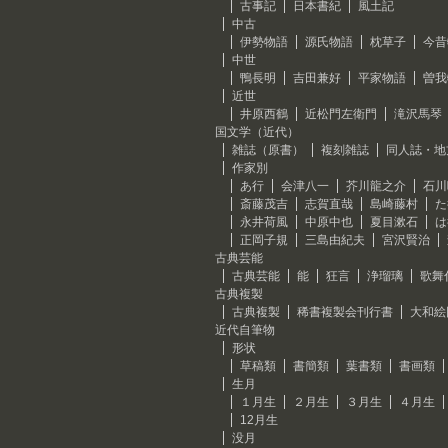
古事記
日本書紀
風土記
中古
伊勢物語
源氏物語
枕草子
今昔
中世
鴨長明
吉田兼好
平家物語
曽我
近世
井原西鶴
近松門左衛門
滝沢馬琴
国文学（近代）
雑誌（原書）
複刻雑誌
同人誌・地
作家別
あ行
会津八一
芥川龍之介
石川
斎藤茂吉
志賀直哉
島崎藤村
た
永井荷風
中原中也
夏目漱石
は
正岡子規
三島由紀夫
宮沢賢治
古典芸能
古典芸能
能
狂言
浄瑠璃
歌舞
古典複製
古典複製
稀書複製会刊行書
大和絵
近代自筆物
形状
草稿類
書簡類
葉書類
書画類
生月
１月生
２月生
３月生
４月生
12月生
没月