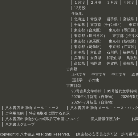
１月没
２月没
３月没
４月没
12月没
生誕地
北海道
青森県
岩手県
宮城県
千葉県
東京都（千代田区）
東京
東京都（台東区）
東京都（墨田区
東京都（世田谷区）
東京都（渋谷
東京都（練馬区）
東京都（板橋区
東京都（葛飾区）
東京都（江東区
新潟県
富山県
石川県
福井県
兵庫県
奈良県
和歌山県
鳥取県
高知県
福岡県
佐賀県
長崎県
古典籍
上代文学
中古文学
中世文学
絵
国語学
その他
古書目録
93号古典文学特輯
95号近代文学特輯
2026年4月新蒐（自筆物）
2026年
2026年7月新蒐（自筆物）
八木書店 出版物 メールニュース
八木書店 出版物 メールニュース・バッ
ご利用規約
特定商取引に関する表示
八木書店出版物からの転載許可申請について
個人情報保護方針
お
八木書店グループ
copyright © 八木書店 All Rights Reserved.
[東京都公安委員会許可済 許可番号301