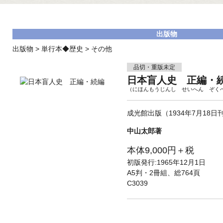
出版物
出版物
>
単行本◆歴史
>
その他
品切・重版未定
日本盲人史 正編・
（にほんもうじんし せいへん ぞく
成光館出版（1934年7月18
中山太郎著
本体9,000円＋税
初版発行:1965年12月1日
A5判・2冊組、総764頁
C3039