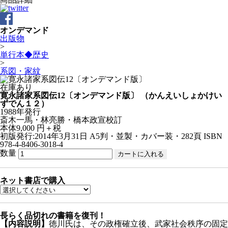
オンデマンド
出版物
>
単行本◆歴史
>
系図・家紋
在庫あり
寛永諸家系図伝12〔オンデマンド版〕
（かんえいしょかけい
ずでん１２）
1988年発行
斎木一馬・林亮勝・橋本政宣校訂
本体9,000 円＋税
初版発行:2014年3月31日
A5判・並製・カバー装・282頁
ISBN
978-4-8406-3018-4
数量
ネット書店で購入
長らく品切れの書籍を復刊！
【内容説明】
徳川氏は、その政権確立後、武家社会秩序の固定