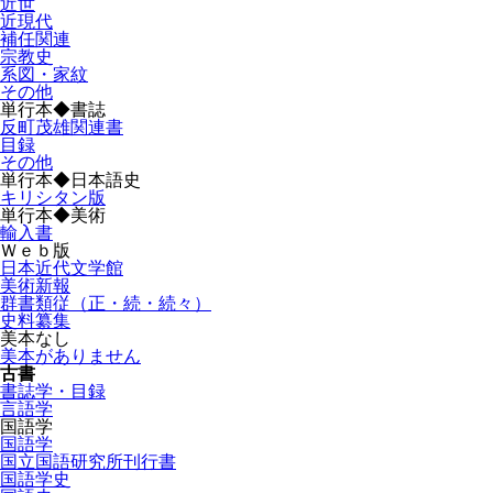
近世
近現代
補任関連
宗教史
系図・家紋
その他
単行本◆書誌
反町茂雄関連書
目録
その他
単行本◆日本語史
キリシタン版
単行本◆美術
輸入書
Ｗｅｂ版
日本近代文学館
美術新報
群書類従（正・続・続々）
史料纂集
美本なし
美本がありません
古書
書誌学・目録
言語学
国語学
国語学
国立国語研究所刊行書
国語学史