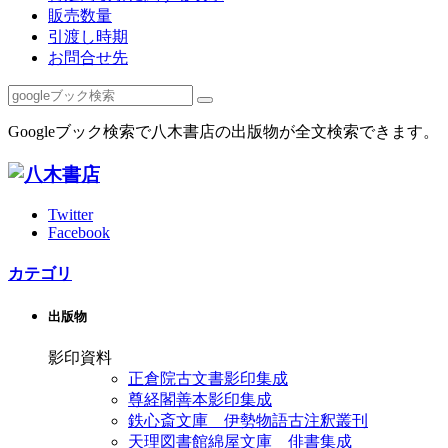
販売数量
引渡し時期
お問合せ先
Googleブック検索で八木書店の出版物が全文検索できます。
Twitter
Facebook
カテゴリ
出版物
影印資料
正倉院古文書影印集成
尊経閣善本影印集成
鉄心斎文庫 伊勢物語古注釈叢刊
天理図書館綿屋文庫 俳書集成