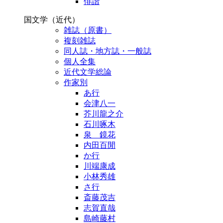
俳諧
国文学（近代）
雑誌（原書）
複刻雑誌
同人誌・地方誌・一般誌
個人全集
近代文学総論
作家別
あ行
会津八一
芥川龍之介
石川啄木
泉 鏡花
内田百閒
か行
川端康成
小林秀雄
さ行
斎藤茂吉
志賀直哉
島崎藤村