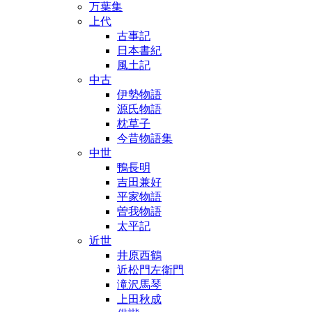
万葉集
上代
古事記
日本書紀
風土記
中古
伊勢物語
源氏物語
枕草子
今昔物語集
中世
鴨長明
吉田兼好
平家物語
曽我物語
太平記
近世
井原西鶴
近松門左衛門
滝沢馬琴
上田秋成