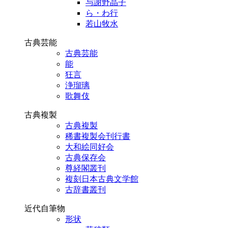
与謝野晶子
ら・わ行
若山牧水
古典芸能
古典芸能
能
狂言
浄瑠璃
歌舞伎
古典複製
古典複製
稀書複製会刊行書
大和絵同好会
古典保存会
尊経閣叢刊
複刻日本古典文学館
古辞書叢刊
近代自筆物
形状