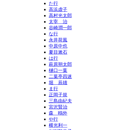
た行
高浜虚子
高村光太郎
太宰 治
谷崎潤一郎
な行
永井荷風
中原中也
夏目漱石
は行
萩原朔太郎
樋口一葉
二葉亭四迷
堀 辰雄
ま行
正岡子規
三島由紀夫
宮沢賢治
森 鴎外
や行
横光利一