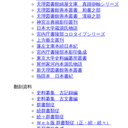
天理図書館綿屋文庫 真蹟掛軸シリーズ
天理図書館善本叢書 和書之部
天理図書館善本叢書 漢籍之部
神宮古典籍影印叢刊
日本大学蔵源氏物語
宮内庁書陵部コロタイプシリーズ
上方藝文叢刊
蓬左文庫本続日本紀
宮内庁書陵部本影印集成
東京大学史料編纂所叢書
尾州家河内本源氏物語
新天理図書館善本叢書
熱田本 日本書紀
翻刻資料
史料纂集 古記録編
史料纂集 古文書編
群書類従
続群書類従
続々群書類従
Ｗｅｂ版 群書類従（正・続・続々）