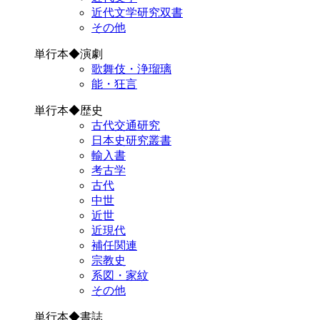
近代文学研究双書
その他
単行本◆演劇
歌舞伎・浄瑠璃
能・狂言
単行本◆歴史
古代交通研究
日本史研究叢書
輸入書
考古学
古代
中世
近世
近現代
補任関連
宗教史
系図・家紋
その他
単行本◆書誌