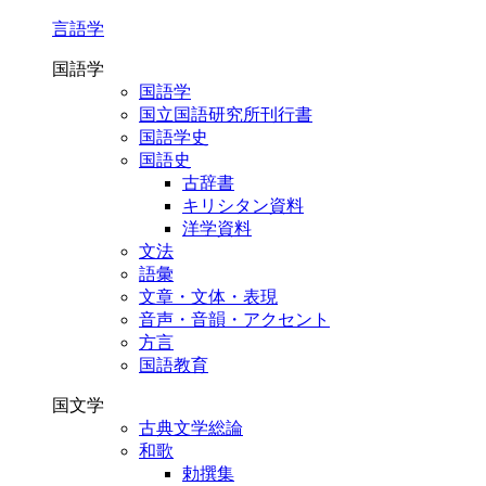
言語学
国語学
国語学
国立国語研究所刊行書
国語学史
国語史
古辞書
キリシタン資料
洋学資料
文法
語彙
文章・文体・表現
音声・音韻・アクセント
方言
国語教育
国文学
古典文学総論
和歌
勅撰集