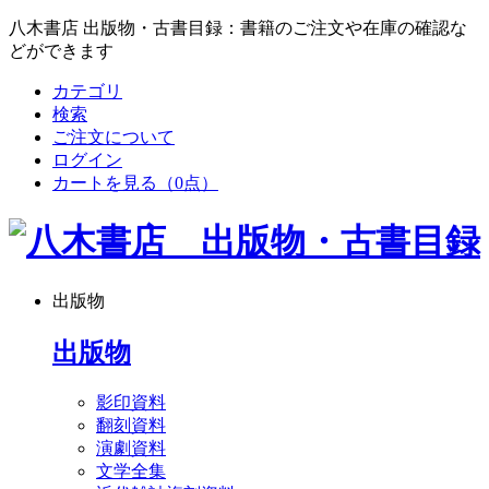
八木書店 出版物・古書目録：書籍のご注文や在庫の確認な
どができます
カテゴリ
検索
ご注文について
ログイン
カートを見る
（0点）
出版物
出版物
影印資料
翻刻資料
演劇資料
文学全集