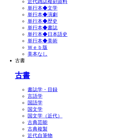
近代雑誌複刻資料
単行本◆文学
単行本◆演劇
単行本◆歴史
単行本◆書誌
単行本◆日本語史
単行本◆美術
Ｗｅｂ版
美本なし
古書
古書
書誌学・目録
言語学
国語学
国文学
国文学（近代）
古典芸能
古典複製
近代自筆物