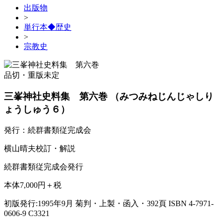
出版物
>
単行本◆歴史
>
宗教史
品切・重版未定
三峯神社史料集 第六巻
（みつみねじんじゃしり
ょうしゅう６）
発行：続群書類従完成会
横山晴夫校訂・解説
続群書類従完成会発行
本体7,000円＋税
初版発行:1995年9月
菊判・上製・函入・392頁
ISBN 4-7971-
0606-9 C3321