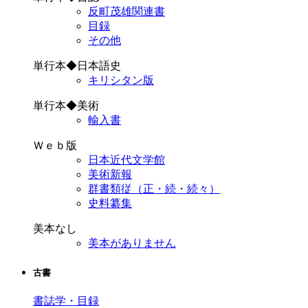
反町茂雄関連書
目録
その他
単行本◆日本語史
キリシタン版
単行本◆美術
輸入書
Ｗｅｂ版
日本近代文学館
美術新報
群書類従（正・続・続々）
史料纂集
美本なし
美本がありません
古書
書誌学・目録