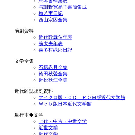
馬琴書翰集成
与謝野寛晶子書簡集成
梅若実日記
西山宗因全集
演劇資料
近代歌舞伎年表
義太夫年表
喜多村緑郎日記
文学全集
石橋忍月全集
徳田秋聲全集
近松秋江全集
近代雑誌複刻資料
マイクロ版・ＣＤ―ＲＯＭ版近代文学館
Ｗｅｂ版日本近代文学館
単行本◆文学
上代・中古・中世文学
近世文学
近代文学