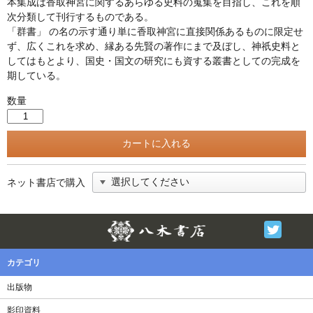
本集成は香取神宮に関するあらゆる史料の蒐集を目指し、これを順
次分類して刊行するものである。
「群書」 の名の示す通り単に香取神宮に直接関係あるものに限定せ
ず、広くこれを求め、縁ある先賢の著作にまで及ぼし、神祇史料と
してはもとより、国史・国文の研究にも資する叢書としての完成を
期している。
数量
ネット書店で購入
Twitter
F
カテゴリ
出版物
影印資料