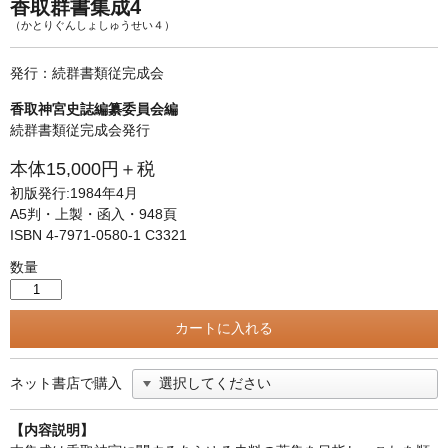
単行本◆日本語史
古書目録
香取群書集成4
（かとりぐんしょしゅうせい４）
単行本◆美術
発行：続群書類従完成会
Ｗｅｂ版
香取神宮史誌編纂委員会編
美本なし
続群書類従完成会発行
本体15,000円＋税
初版発行:1984年4月
A5判・上製・函入・948頁
ISBN 4-7971-0580-1 C3321
数量
ネット書店で購入
【内容説明】