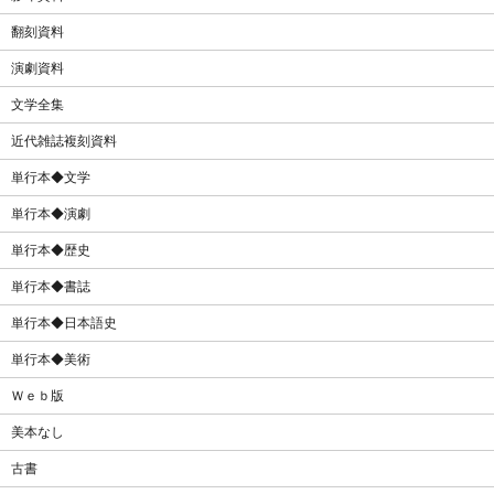
翻刻資料
演劇資料
文学全集
近代雑誌複刻資料
単行本◆文学
単行本◆演劇
単行本◆歴史
単行本◆書誌
単行本◆日本語史
単行本◆美術
Ｗｅｂ版
美本なし
古書