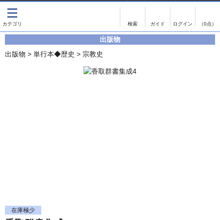
出版物
古書
画像がある商品のみ検索
（0点）
出版物
出版物
古書
出版物
>
単行本◆歴史
>
宗教史
影印資料
書誌学・目録
翻刻資料
言語学
演劇資料
国語学
文学全集
国文学
近代雑誌複刻資料
国文学（近代）
単行本◆文学
古典芸能
単行本◆演劇
古典複製
単行本◆歴史
近代自筆物
単行本◆書誌
古典籍
在庫極少