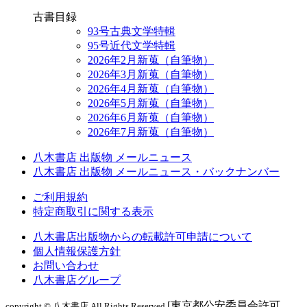
古書目録
93号古典文学特輯
95号近代文学特輯
2026年2月新蒐（自筆物）
2026年3月新蒐（自筆物）
2026年4月新蒐（自筆物）
2026年5月新蒐（自筆物）
2026年6月新蒐（自筆物）
2026年7月新蒐（自筆物）
八木書店 出版物 メールニュース
八木書店 出版物 メールニュース・バックナンバー
ご利用規約
特定商取引に関する表示
八木書店出版物からの転載許可申請について
個人情報保護方針
お問い合わせ
八木書店グループ
[東京都公安委員会許可
copyright © 八木書店 All Rights Reserved.