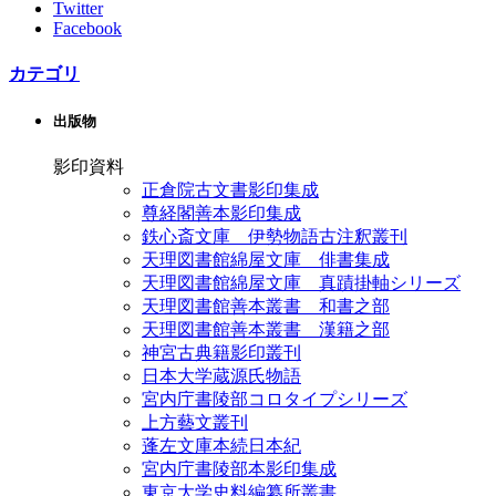
Twitter
Facebook
カテゴリ
出版物
影印資料
正倉院古文書影印集成
尊経閣善本影印集成
鉄心斎文庫 伊勢物語古注釈叢刊
天理図書館綿屋文庫 俳書集成
天理図書館綿屋文庫 真蹟掛軸シリーズ
天理図書館善本叢書 和書之部
天理図書館善本叢書 漢籍之部
神宮古典籍影印叢刊
日本大学蔵源氏物語
宮内庁書陵部コロタイプシリーズ
上方藝文叢刊
蓬左文庫本続日本紀
宮内庁書陵部本影印集成
東京大学史料編纂所叢書