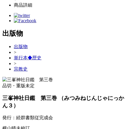
商品詳細
出版物
出版物
>
単行本◆歴史
>
宗教史
品切・重版未定
三峯神社日鑑 第三巻
（みつみねじんじゃにっか
ん３）
発行：続群書類従完成会
横山晴夫校訂