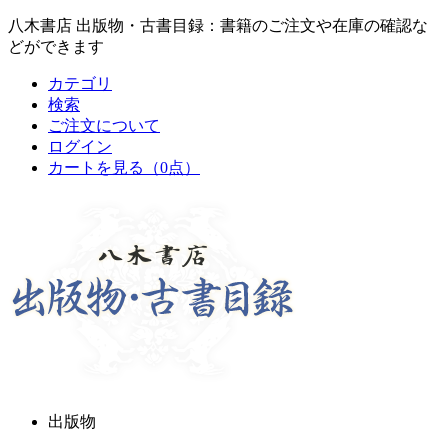
八木書店 出版物・古書目録：書籍のご注文や在庫の確認な
どができます
カテゴリ
検索
ご注文について
ログイン
カートを見る
（0点）
出版物