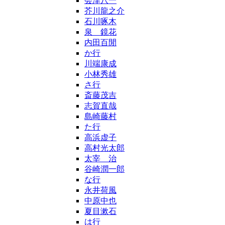
会津八一
芥川龍之介
石川啄木
泉 鏡花
内田百閒
か行
川端康成
小林秀雄
さ行
斎藤茂吉
志賀直哉
島崎藤村
た行
高浜虚子
高村光太郎
太宰 治
谷崎潤一郎
な行
永井荷風
中原中也
夏目漱石
は行