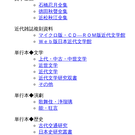
石橋忍月全集
徳田秋聲全集
近松秋江全集
近代雑誌複刻資料
マイクロ版・ＣＤ―ＲＯＭ版近代文学館
Ｗｅｂ版日本近代文学館
単行本◆文学
上代・中古・中世文学
近世文学
近代文学
近代文学研究双書
その他
単行本◆演劇
歌舞伎・浄瑠璃
能・狂言
単行本◆歴史
古代交通研究
日本史研究叢書