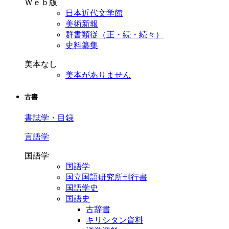
Ｗｅｂ版
日本近代文学館
美術新報
群書類従（正・続・続々）
史料纂集
美本なし
美本がありません
古書
書誌学・目録
言語学
国語学
国語学
国立国語研究所刊行書
国語学史
国語史
古辞書
キリシタン資料