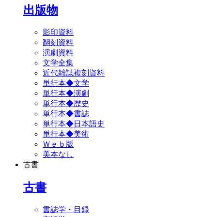
出版物
影印資料
翻刻資料
演劇資料
文学全集
近代雑誌複刻資料
単行本◆文学
単行本◆演劇
単行本◆歴史
単行本◆書誌
単行本◆日本語史
単行本◆美術
Ｗｅｂ版
美本なし
古書
古書
書誌学・目録