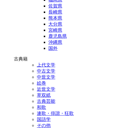
佐賀県
長崎県
熊本県
大分県
宮崎県
鹿児島県
沖縄県
国外
古典籍
上代文学
中古文学
中世文学
絵巻
近世文学
草双紙
古典芸能
和歌
連歌・俳諧・狂歌
国語学
その他