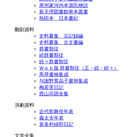
尾州家河内本源氏物語
新天理図書館善本叢書
熱田本 日本書紀
翻刻資料
史料纂集 古記録編
史料纂集 古文書編
群書類従
続群書類従
続々群書類従
Ｗｅｂ版 群書類従（正・続・続々）
馬琴書翰集成
与謝野寛晶子書簡集成
梅若実日記
西山宗因全集
演劇資料
近代歌舞伎年表
義太夫年表
喜多村緑郎日記
文学全集