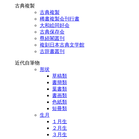
古典複製
古典複製
稀書複製会刊行書
大和絵同好会
古典保存会
尊経閣叢刊
複刻日本古典文学館
古辞書叢刊
近代自筆物
形状
草稿類
書簡類
葉書類
書画類
色紙類
短冊類
生月
１月生
２月生
３月生