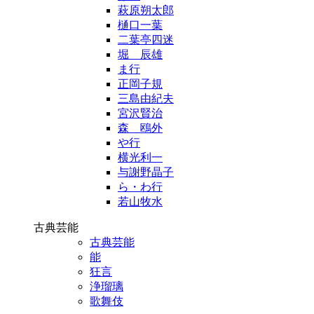
萩原朔太郎
樋口一葉
二葉亭四迷
堀 辰雄
ま行
正岡子規
三島由紀夫
宮沢賢治
森 鴎外
や行
横光利一
与謝野晶子
ら・わ行
若山牧水
古典芸能
古典芸能
能
狂言
浄瑠璃
歌舞伎