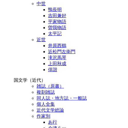
中世
鴨長明
吉田兼好
平家物語
曽我物語
太平記
近世
井原西鶴
近松門左衛門
滝沢馬琴
上田秋成
俳諧
国文学（近代）
雑誌（原書）
複刻雑誌
同人誌・地方誌・一般誌
個人全集
近代文学総論
作家別
あ行