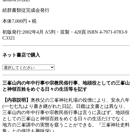
続群書類従完成会発行
本体7,000円＋税
初版発行:2002年4月
A5判・並製・428頁
ISBN 4-7971-0783-9
C3321
ネット書店で購入
三峯山内の年中行事や宗教民俗行事、地頭役としての三峯山
と神領百姓をめぐる日々の生活等を記す
【内容説明】
奥秩父の三峯神社札場の役僧により、安永八年
(一七七九)より書き継がれた日記。日鑑は文書とは異なり、
三峯山内の年中行事や宗教民俗行事は言うに及ばず、地頭役
としての三峯山と神領百姓をめぐる日々の生活だけでなく、
地方の三峯講中の実態を窺うことができる。『三峯神社史料
集』との併読も興味深い。