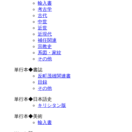
輸入書
考古学
古代
中世
近世
近現代
補任関連
宗教史
系図・家紋
その他
単行本◆書誌
反町茂雄関連書
目録
その他
単行本◆日本語史
キリシタン版
単行本◆美術
輸入書