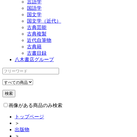
言語学
国語学
国文学
国文学（近代）
古典芸能
古典複製
近代自筆物
古典籍
古書目録
八木書店グループ
画像がある商品のみ検索
トップページ
＞
出版物
＞