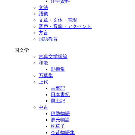
洋学資料
文法
語彙
文章・文体・表現
音声・音韻・アクセント
方言
国語教育
国文学
古典文学総論
和歌
勅撰集
万葉集
上代
古事記
日本書紀
風土記
中古
伊勢物語
源氏物語
枕草子
今昔物語集