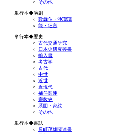
その他
単行本◆演劇
歌舞伎・浄瑠璃
能・狂言
単行本◆歴史
古代交通研究
日本史研究叢書
輸入書
考古学
古代
中世
近世
近現代
補任関連
宗教史
系図・家紋
その他
単行本◆書誌
反町茂雄関連書