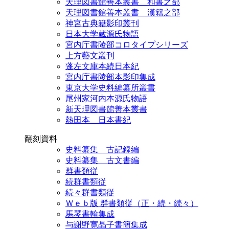
天理図書館善本叢書 和書之部
天理図書館善本叢書 漢籍之部
神宮古典籍影印叢刊
日本大学蔵源氏物語
宮内庁書陵部コロタイプシリーズ
上方藝文叢刊
蓬左文庫本続日本紀
宮内庁書陵部本影印集成
東京大学史料編纂所叢書
尾州家河内本源氏物語
新天理図書館善本叢書
熱田本 日本書紀
翻刻資料
史料纂集 古記録編
史料纂集 古文書編
群書類従
続群書類従
続々群書類従
Ｗｅｂ版 群書類従（正・続・続々）
馬琴書翰集成
与謝野寛晶子書簡集成