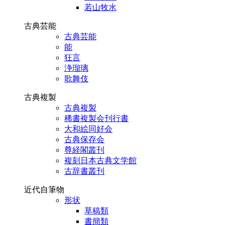
若山牧水
古典芸能
古典芸能
能
狂言
浄瑠璃
歌舞伎
古典複製
古典複製
稀書複製会刊行書
大和絵同好会
古典保存会
尊経閣叢刊
複刻日本古典文学館
古辞書叢刊
近代自筆物
形状
草稿類
書簡類