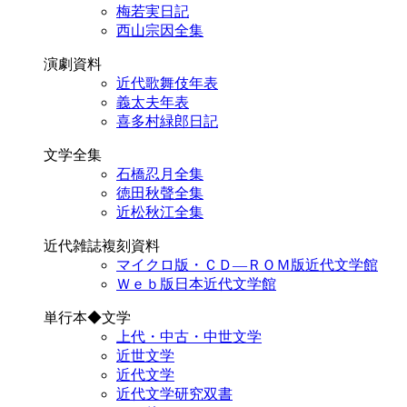
梅若実日記
西山宗因全集
演劇資料
近代歌舞伎年表
義太夫年表
喜多村緑郎日記
文学全集
石橋忍月全集
徳田秋聲全集
近松秋江全集
近代雑誌複刻資料
マイクロ版・ＣＤ―ＲＯＭ版近代文学館
Ｗｅｂ版日本近代文学館
単行本◆文学
上代・中古・中世文学
近世文学
近代文学
近代文学研究双書