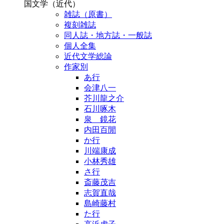
国文学（近代）
雑誌（原書）
複刻雑誌
同人誌・地方誌・一般誌
個人全集
近代文学総論
作家別
あ行
会津八一
芥川龍之介
石川啄木
泉 鏡花
内田百閒
か行
川端康成
小林秀雄
さ行
斎藤茂吉
志賀直哉
島崎藤村
た行