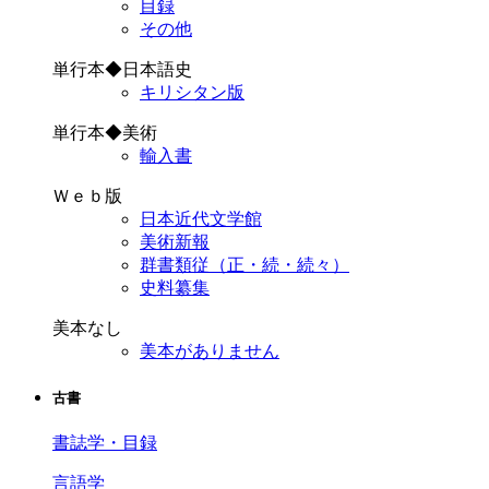
目録
その他
単行本◆日本語史
キリシタン版
単行本◆美術
輸入書
Ｗｅｂ版
日本近代文学館
美術新報
群書類従（正・続・続々）
史料纂集
美本なし
美本がありません
古書
書誌学・目録
言語学