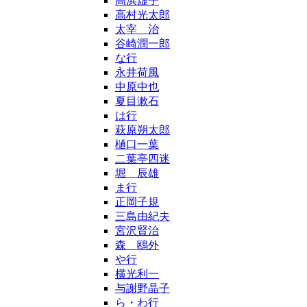
高浜虚子
高村光太郎
太宰 治
谷崎潤一郎
な行
永井荷風
中原中也
夏目漱石
は行
萩原朔太郎
樋口一葉
二葉亭四迷
堀 辰雄
ま行
正岡子規
三島由紀夫
宮沢賢治
森 鴎外
や行
横光利一
与謝野晶子
ら・わ行