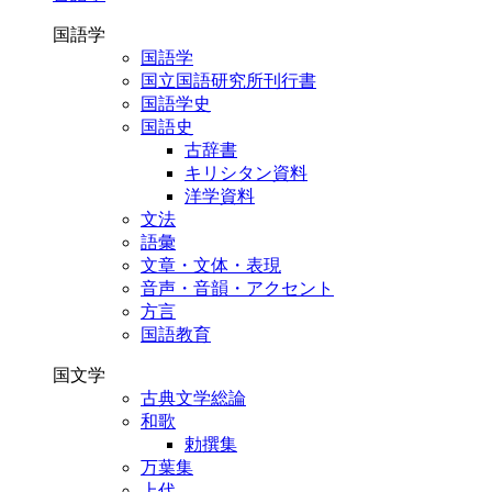
国語学
国語学
国立国語研究所刊行書
国語学史
国語史
古辞書
キリシタン資料
洋学資料
文法
語彙
文章・文体・表現
音声・音韻・アクセント
方言
国語教育
国文学
古典文学総論
和歌
勅撰集
万葉集
上代