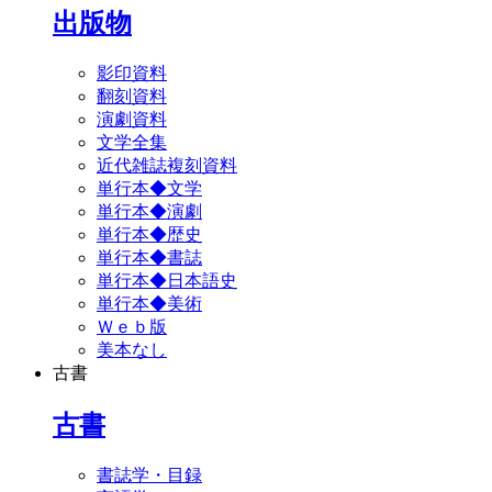
出版物
影印資料
翻刻資料
演劇資料
文学全集
近代雑誌複刻資料
単行本◆文学
単行本◆演劇
単行本◆歴史
単行本◆書誌
単行本◆日本語史
単行本◆美術
Ｗｅｂ版
美本なし
古書
古書
書誌学・目録