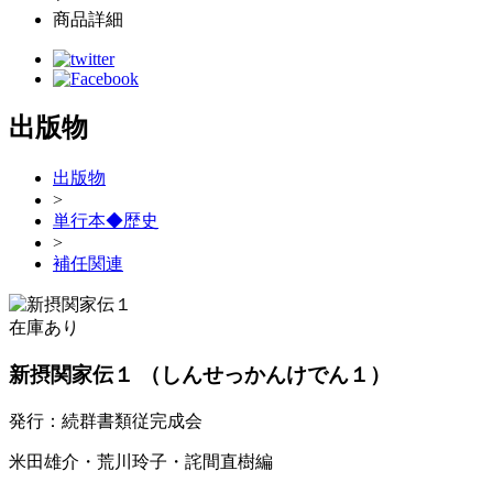
商品詳細
出版物
出版物
>
単行本◆歴史
>
補任関連
在庫あり
新摂関家伝１
（しんせっかんけでん１）
発行：続群書類従完成会
米田雄介・荒川玲子・詫間直樹編