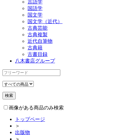
言語学
国語学
国文学
国文学（近代）
古典芸能
古典複製
近代自筆物
古典籍
古書目録
八木書店グループ
画像がある商品のみ検索
トップページ
＞
出版物
＞