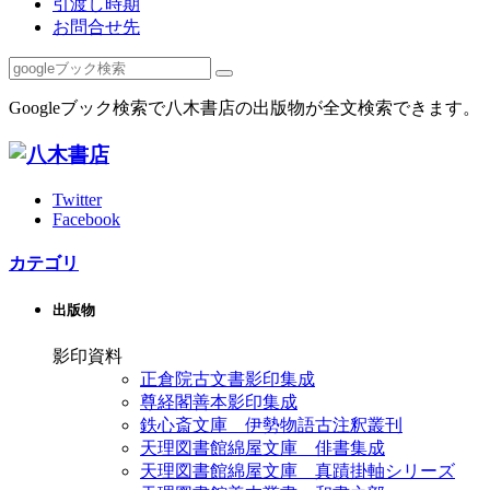
引渡し時期
お問合せ先
Googleブック検索で八木書店の出版物が全文検索できます。
Twitter
Facebook
カテゴリ
出版物
影印資料
正倉院古文書影印集成
尊経閣善本影印集成
鉄心斎文庫 伊勢物語古注釈叢刊
天理図書館綿屋文庫 俳書集成
天理図書館綿屋文庫 真蹟掛軸シリーズ