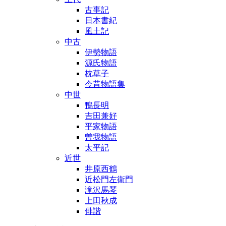
古事記
日本書紀
風土記
中古
伊勢物語
源氏物語
枕草子
今昔物語集
中世
鴨長明
吉田兼好
平家物語
曽我物語
太平記
近世
井原西鶴
近松門左衛門
滝沢馬琴
上田秋成
俳諧