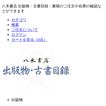
八木書店 出版物・古書目録：書籍のご注文や在庫の確認な
どができます
カテゴリ
検索
ご注文について
ログイン
カートを見る
（0点）
出版物