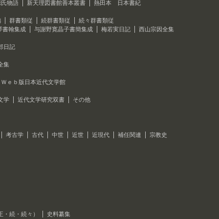
源氏物語
新天理図書館善本叢書
熱田本 日本書紀
編
群書類従
続群書類従
続々群書類従
琴書翰集成
与謝野寛晶子書簡集成
梅若実日記
西山宗因全集
郎日記
全集
Ｗｅｂ版日本近代文学館
文学
近代文学研究双書
その他
考古学
古代
中世
近世
近現代
補任関連
宗教史
正・続・続々）
史料纂集