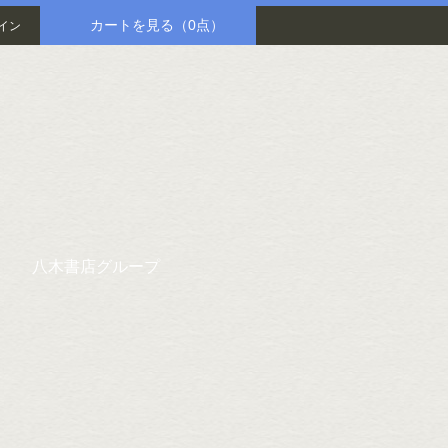
カートを見る
（0点）
イン
八木書店グループ