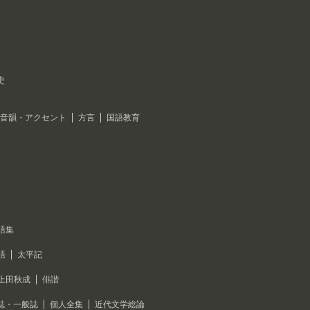
史
音韻・アクセント
方言
国語教育
語集
語
太平記
上田秋成
俳諧
誌・一般誌
個人全集
近代文学総論