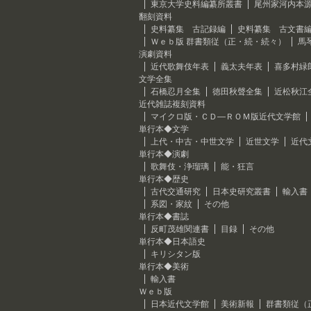
東京大学史料編纂所叢書
尾州家河内本
翻刻資料
史料纂集 古記録編
史料纂集 古文書
Ｗｅｂ版 群書類従（正・続・続々）
馬
演劇資料
近代歌舞伎年表
義太夫年表
喜多村緑
文学全集
石橋忍月全集
徳田秋聲全集
近松秋江
近代雑誌複刻資料
マイクロ版・ＣＤ―ＲＯＭ版近代文学館
単行本◆文学
上代・中古・中世文学
近世文学
近代
単行本◆演劇
歌舞伎・浄瑠璃
能・狂言
単行本◆歴史
古代交通研究
日本史研究叢書
輸入書
系図・家紋
その他
単行本◆書誌
反町茂雄関連書
目録
その他
単行本◆日本語史
キリシタン版
単行本◆美術
輸入書
Ｗｅｂ版
日本近代文学館
美術新報
群書類従（