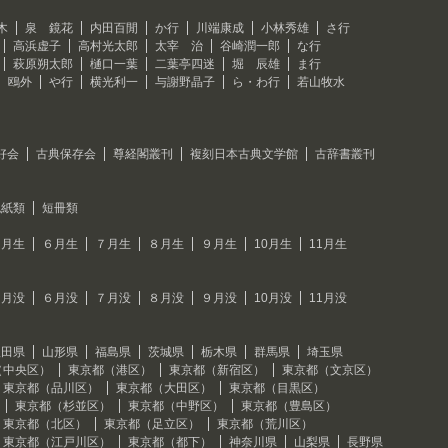
木
泉 鏡花
内田百閒
か行
川端康成
小林秀雄
さ行
高浜虚子
高村光太郎
太宰 治
谷崎潤一郎
な行
萩原朔太郎
樋口一葉
二葉亭四迷
堀 辰雄
ま行
 鴎外
や行
横光利一
与謝野晶子
ら・わ行
若山牧水
好会
古典保存会
尊経閣叢刊
複刻日本古典文学館
古辞書叢刊
色紙類
短冊類
５月生
６月生
７月生
８月生
９月生
10月生
11月生
５月没
６月没
７月没
８月没
９月没
10月没
11月没
秋田県
山形県
福島県
茨城県
栃木県
群馬県
埼玉県
（中央区）
東京都（港区）
東京都（新宿区）
東京都（文京区）
東京都（品川区）
東京都（大田区）
東京都（目黒区）
東京都（杉並区）
東京都（中野区）
東京都（豊島区）
東京都（北区）
東京都（足立区）
東京都（荒川区）
東京都（江戸川区）
東京都（都下）
神奈川県
山梨県
長野県