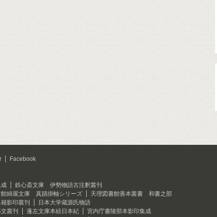
r
Facebook
集成
鉄心斎文庫 伊勢物語古注釈叢刊
書館綿屋文庫 真蹟掛軸シリーズ
天理図書館善本叢書 和書之部
典籍影印叢刊
日本大学蔵源氏物語
藝文叢刊
蓬左文庫本続日本紀
宮内庁書陵部本影印集成