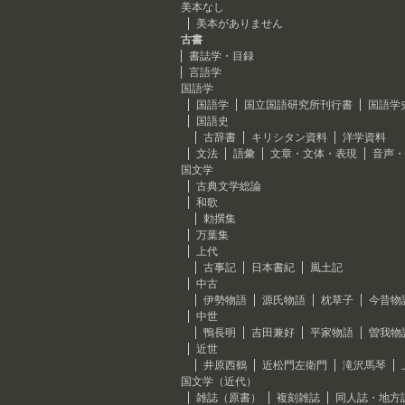
美本なし
美本がありません
古書
書誌学・目録
言語学
国語学
国語学
国立国語研究所刊行書
国語学
国語史
古辞書
キリシタン資料
洋学資料
文法
語彙
文章・文体・表現
音声・
国文学
古典文学総論
和歌
勅撰集
万葉集
上代
古事記
日本書紀
風土記
中古
伊勢物語
源氏物語
枕草子
今昔物
中世
鴨長明
吉田兼好
平家物語
曽我物
近世
井原西鶴
近松門左衛門
滝沢馬琴
国文学（近代）
雑誌（原書）
複刻雑誌
同人誌・地方