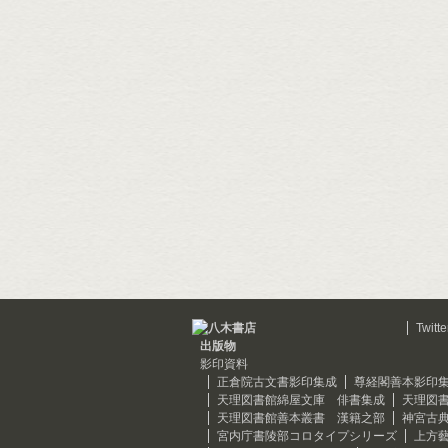
Twitte
出版物
影印資料
正倉院古文書影印集成
尊経閣善本影印
天理図書館綿屋文庫 俳書集成
天理図
天理図書館善本叢書 漢籍之部
神宮古
宮内庁書陵部コロタイプシリーズ
上方