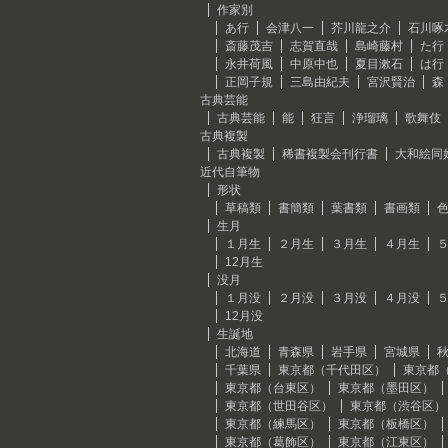
作家別
あ行
会津八一
芥川龍之介
石川啄
斎藤茂吉
志賀直哉
島崎藤村
た行
永井荷風
中原中也
夏目漱石
は行
正岡子規
三島由紀夫
宮沢賢治
森
古典芸能
古典芸能
能
狂言
浄瑠璃
歌舞伎
古典複製
古典複製
稀書複製会刊行書
大和絵同
近代自筆物
形状
草稿類
書簡類
葉書類
書画類
生月
１月生
２月生
３月生
４月生
12月生
没月
１月没
２月没
３月没
４月没
12月没
生誕地
北海道
青森県
岩手県
宮城県
千葉県
東京都（千代田区）
東京都
東京都（台東区）
東京都（墨田区）
東京都（世田谷区）
東京都（渋谷区）
東京都（練馬区）
東京都（板橋区）
東京都（葛飾区）
東京都（江東区）