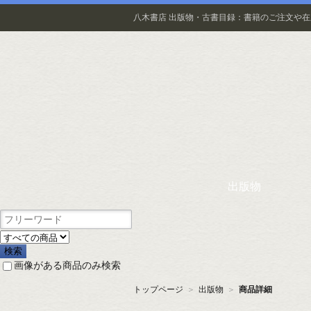
八木書店 出版物・古書目録：書籍のご注文や
出版物
画像がある商品のみ検索
トップページ
＞
出版物
＞
商品詳細