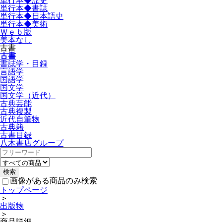
単行本◆歴史
単行本◆書誌
単行本◆日本語史
単行本◆美術
Ｗｅｂ版
美本なし
古書
古書
書誌学・目録
言語学
国語学
国文学
国文学（近代）
古典芸能
古典複製
近代自筆物
古典籍
古書目録
八木書店グループ
画像がある商品のみ検索
トップページ
＞
出版物
＞
商品詳細