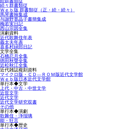
続群書類従
続々群書類従
Ｗｅｂ版 群書類従（正・続・続々）
馬琴書翰集成
与謝野寛晶子書簡集成
梅若実日記
西山宗因全集
演劇資料
近代歌舞伎年表
義太夫年表
喜多村緑郎日記
文学全集
石橋忍月全集
徳田秋聲全集
近松秋江全集
近代雑誌複刻資料
マイクロ版・ＣＤ―ＲＯＭ版近代文学館
Ｗｅｂ版日本近代文学館
単行本◆文学
上代・中古・中世文学
近世文学
近代文学
近代文学研究双書
その他
単行本◆演劇
歌舞伎・浄瑠璃
能・狂言
単行本◆歴史