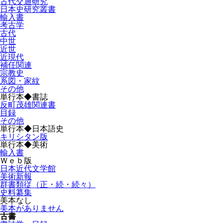
古代交通研究
日本史研究叢書
輸入書
考古学
古代
中世
近世
近現代
補任関連
宗教史
系図・家紋
その他
単行本◆書誌
反町茂雄関連書
目録
その他
単行本◆日本語史
キリシタン版
単行本◆美術
輸入書
Ｗｅｂ版
日本近代文学館
美術新報
群書類従（正・続・続々）
史料纂集
美本なし
美本がありません
古書