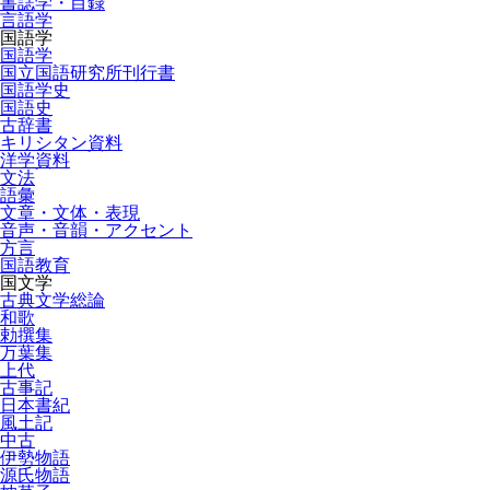
書誌学・目録
言語学
国語学
国語学
国立国語研究所刊行書
国語学史
国語史
古辞書
キリシタン資料
洋学資料
文法
語彙
文章・文体・表現
音声・音韻・アクセント
方言
国語教育
国文学
古典文学総論
和歌
勅撰集
万葉集
上代
古事記
日本書紀
風土記
中古
伊勢物語
源氏物語