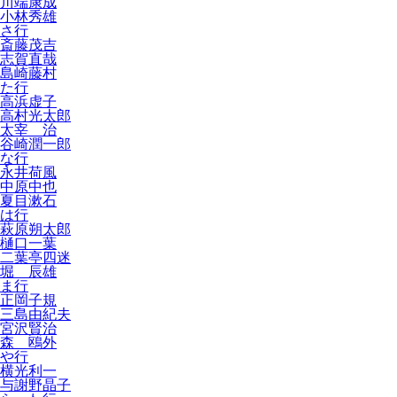
川端康成
小林秀雄
さ行
斎藤茂吉
志賀直哉
島崎藤村
た行
高浜虚子
高村光太郎
太宰 治
谷崎潤一郎
な行
永井荷風
中原中也
夏目漱石
は行
萩原朔太郎
樋口一葉
二葉亭四迷
堀 辰雄
ま行
正岡子規
三島由紀夫
宮沢賢治
森 鴎外
や行
横光利一
与謝野晶子