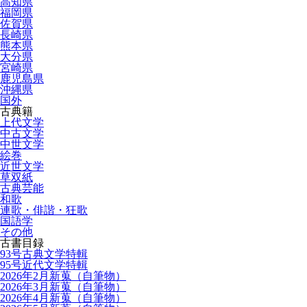
高知県
福岡県
佐賀県
長崎県
熊本県
大分県
宮崎県
鹿児島県
沖縄県
国外
古典籍
上代文学
中古文学
中世文学
絵巻
近世文学
草双紙
古典芸能
和歌
連歌・俳諧・狂歌
国語学
その他
古書目録
93号古典文学特輯
95号近代文学特輯
2026年2月新蒐（自筆物）
2026年3月新蒐（自筆物）
2026年4月新蒐（自筆物）