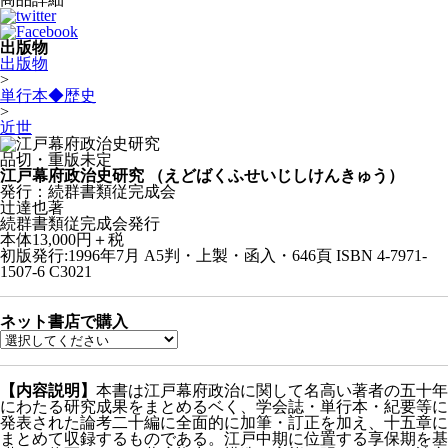
出版物
出版物
>
単行本◆歴史
>
近世
品切・重版未定
江戸幕府政治史研究
（えどばくふせいじしけんきゅう）
発行：続群書類従完成会
辻達也著
続群書類従完成会発行
本体13,000円＋税
初版発行:1996年7月
A5判・上製・函入・646頁
ISBN 4-7971-
1507-6 C3021
ネット書店で購入
【内容説明】
本書は江戸幕府政治に関して名高い著者の五十年
にわたる研究成果をまとめるベく、学会誌・単行本・紀要等に
発表された論考二十編に全面的に加筆・訂正を加え、十五章に
まとめて収録するものである。江戸中期に位置する享保期を基