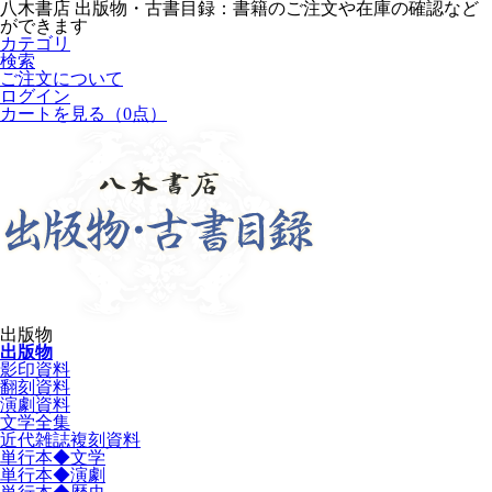
八木書店 出版物・古書目録：書籍のご注文や在庫の確認など
ができます
カテゴリ
検索
ご注文について
ログイン
カートを見る
（0点）
出版物
出版物
影印資料
翻刻資料
演劇資料
文学全集
近代雑誌複刻資料
単行本◆文学
単行本◆演劇