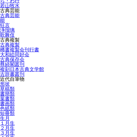
ら・わ行
若山牧水
古典芸能
古典芸能
能
狂言
浄瑠璃
歌舞伎
古典複製
古典複製
稀書複製会刊行書
大和絵同好会
古典保存会
尊経閣叢刊
複刻日本古典文学館
古辞書叢刊
近代自筆物
形状
草稿類
書簡類
葉書類
書画類
色紙類
短冊類
生月
１月生
２月生
３月生