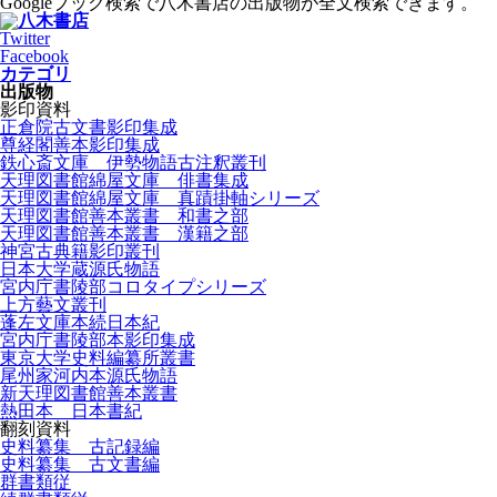
Googleブック検索で八木書店の出版物が全文検索できます。
Twitter
Facebook
カテゴリ
出版物
影印資料
正倉院古文書影印集成
尊経閣善本影印集成
鉄心斎文庫 伊勢物語古注釈叢刊
天理図書館綿屋文庫 俳書集成
天理図書館綿屋文庫 真蹟掛軸シリーズ
天理図書館善本叢書 和書之部
天理図書館善本叢書 漢籍之部
神宮古典籍影印叢刊
日本大学蔵源氏物語
宮内庁書陵部コロタイプシリーズ
上方藝文叢刊
蓬左文庫本続日本紀
宮内庁書陵部本影印集成
東京大学史料編纂所叢書
尾州家河内本源氏物語
新天理図書館善本叢書
熱田本 日本書紀
翻刻資料
史料纂集 古記録編
史料纂集 古文書編
群書類従