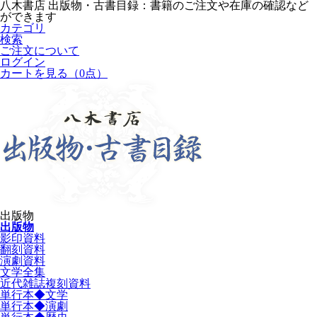
八木書店 出版物・古書目録：書籍のご注文や在庫の確認など
ができます
カテゴリ
検索
ご注文について
ログイン
カートを見る
（0点）
出版物
出版物
影印資料
翻刻資料
演劇資料
文学全集
近代雑誌複刻資料
単行本◆文学
単行本◆演劇