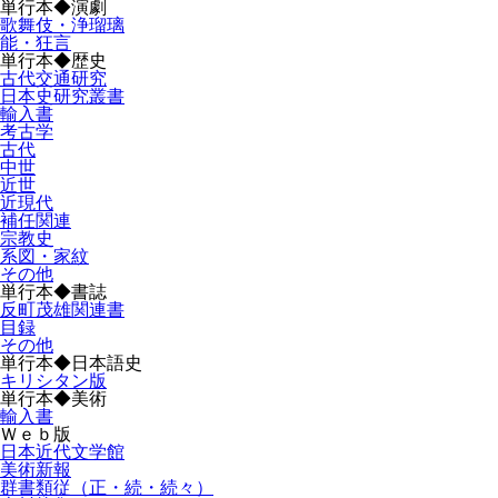
単行本◆演劇
歌舞伎・浄瑠璃
能・狂言
単行本◆歴史
古代交通研究
日本史研究叢書
輸入書
考古学
古代
中世
近世
近現代
補任関連
宗教史
系図・家紋
その他
単行本◆書誌
反町茂雄関連書
目録
その他
単行本◆日本語史
キリシタン版
単行本◆美術
輸入書
Ｗｅｂ版
日本近代文学館
美術新報
群書類従（正・続・続々）