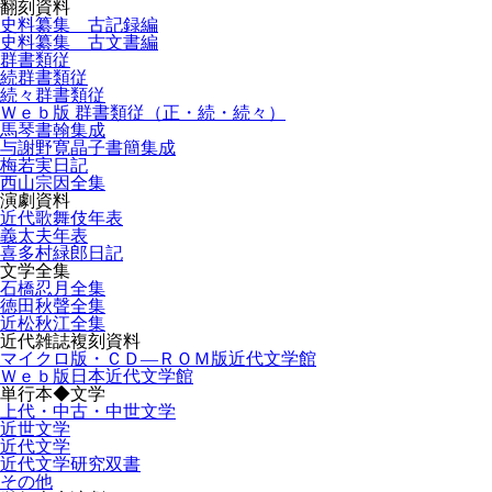
翻刻資料
史料纂集 古記録編
史料纂集 古文書編
群書類従
続群書類従
続々群書類従
Ｗｅｂ版 群書類従（正・続・続々）
馬琴書翰集成
与謝野寛晶子書簡集成
梅若実日記
西山宗因全集
演劇資料
近代歌舞伎年表
義太夫年表
喜多村緑郎日記
文学全集
石橋忍月全集
徳田秋聲全集
近松秋江全集
近代雑誌複刻資料
マイクロ版・ＣＤ―ＲＯＭ版近代文学館
Ｗｅｂ版日本近代文学館
単行本◆文学
上代・中古・中世文学
近世文学
近代文学
近代文学研究双書
その他