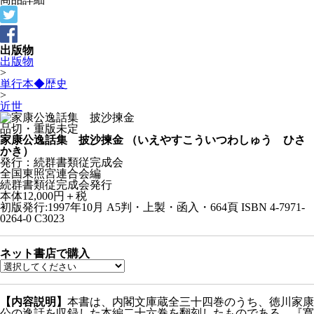
出版物
出版物
>
単行本◆歴史
>
近世
品切・重版未定
家康公逸話集 披沙揀金
（いえやすこういつわしゅう ひさ
かき）
発行：続群書類従完成会
全国東照宮連合会編
続群書類従完成会発行
本体12,000円＋税
初版発行:1997年10月
A5判・上製・函入・664頁
ISBN 4-7971-
0264-0 C3023
ネット書店で購入
【内容説明】
本書は、内閣文庫蔵全三十四巻のうち、徳川家康
公の逸話を収録した本編二十六巻を翻刻したものである。『寛