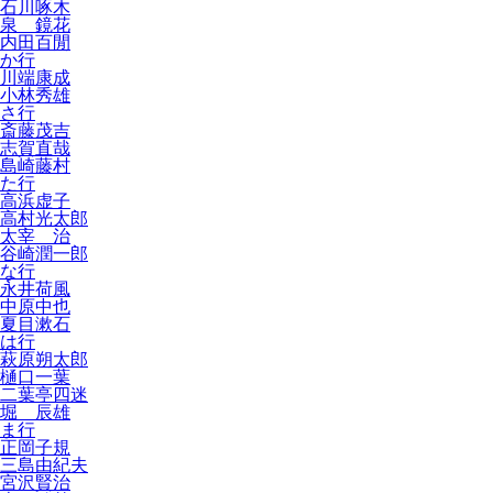
石川啄木
泉 鏡花
内田百閒
か行
川端康成
小林秀雄
さ行
斎藤茂吉
志賀直哉
島崎藤村
た行
高浜虚子
高村光太郎
太宰 治
谷崎潤一郎
な行
永井荷風
中原中也
夏目漱石
は行
萩原朔太郎
樋口一葉
二葉亭四迷
堀 辰雄
ま行
正岡子規
三島由紀夫
宮沢賢治