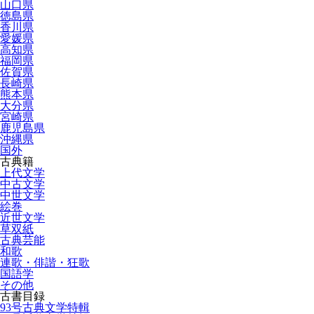
山口県
徳島県
香川県
愛媛県
高知県
福岡県
佐賀県
長崎県
熊本県
大分県
宮崎県
鹿児島県
沖縄県
国外
古典籍
上代文学
中古文学
中世文学
絵巻
近世文学
草双紙
古典芸能
和歌
連歌・俳諧・狂歌
国語学
その他
古書目録
93号古典文学特輯