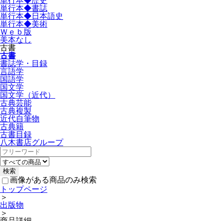
単行本◆歴史
単行本◆書誌
単行本◆日本語史
単行本◆美術
Ｗｅｂ版
美本なし
古書
古書
書誌学・目録
言語学
国語学
国文学
国文学（近代）
古典芸能
古典複製
近代自筆物
古典籍
古書目録
八木書店グループ
画像がある商品のみ検索
トップページ
＞
出版物
＞
商品詳細