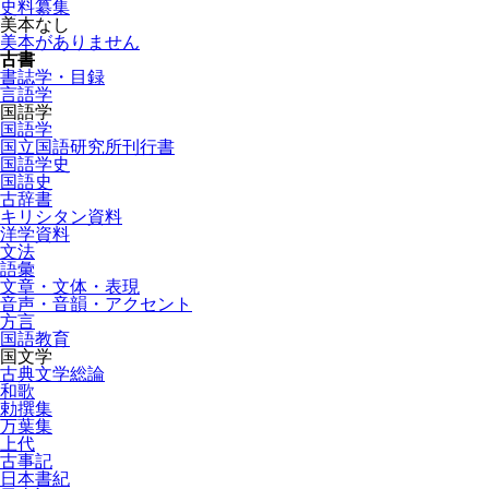
史料纂集
美本なし
美本がありません
古書
書誌学・目録
言語学
国語学
国語学
国立国語研究所刊行書
国語学史
国語史
古辞書
キリシタン資料
洋学資料
文法
語彙
文章・文体・表現
音声・音韻・アクセント
方言
国語教育
国文学
古典文学総論
和歌
勅撰集
万葉集
上代
古事記
日本書紀