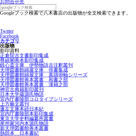
お問合せ先
Googleブック検索で八木書店の出版物が全文検索できます。
Twitter
Facebook
カテゴリ
出版物
影印資料
正倉院古文書影印集成
尊経閣善本影印集成
鉄心斎文庫 伊勢物語古注釈叢刊
天理図書館綿屋文庫 俳書集成
天理図書館綿屋文庫 真蹟掛軸シリーズ
天理図書館善本叢書 和書之部
天理図書館善本叢書 漢籍之部
神宮古典籍影印叢刊
日本大学蔵源氏物語
宮内庁書陵部コロタイプシリーズ
上方藝文叢刊
蓬左文庫本続日本紀
宮内庁書陵部本影印集成
東京大学史料編纂所叢書
尾州家河内本源氏物語
新天理図書館善本叢書
熱田本 日本書紀