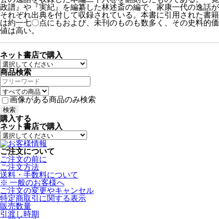
政譜』や『実紀』を編纂した林述斎の編で、家康一代の逸話が
それぞれ出典を付して収録されている。本書に引用された書籍
は約一七〇点にもおよび、未刊のものも数多く、その史料的価
値は高い。
ネット書店で購入
商品検索
画像がある商品のみ検索
購入する
ネット書店で購入
ご注文について
ご注文の前に
ご注文方法
送料・手数料について
※ 一般のお客様へ
ご注文の変更やキャンセル
特定商取引に関する表示
販売数量
引渡し時期