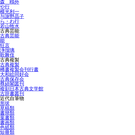
森 鴎外
や行
横光利一
与謝野晶子
ら・わ行
若山牧水
古典芸能
古典芸能
能
狂言
浄瑠璃
歌舞伎
古典複製
古典複製
稀書複製会刊行書
大和絵同好会
古典保存会
尊経閣叢刊
複刻日本古典文学館
古辞書叢刊
近代自筆物
形状
草稿類
書簡類
葉書類
書画類
色紙類
短冊類