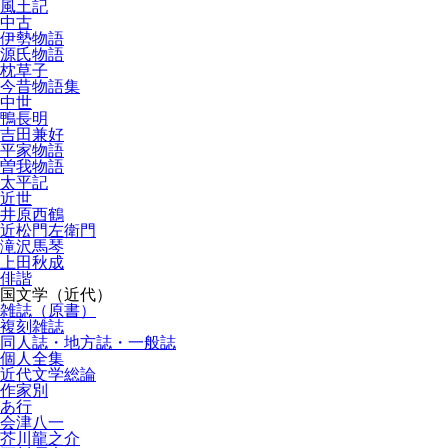
風土記
中古
伊勢物語
源氏物語
枕草子
今昔物語集
中世
鴨長明
吉田兼好
平家物語
曽我物語
太平記
近世
井原西鶴
近松門左衛門
滝沢馬琴
上田秋成
俳諧
国文学（近代）
雑誌（原書）
複刻雑誌
同人誌・地方誌・一般誌
個人全集
近代文学総論
作家別
あ行
会津八一
芥川龍之介