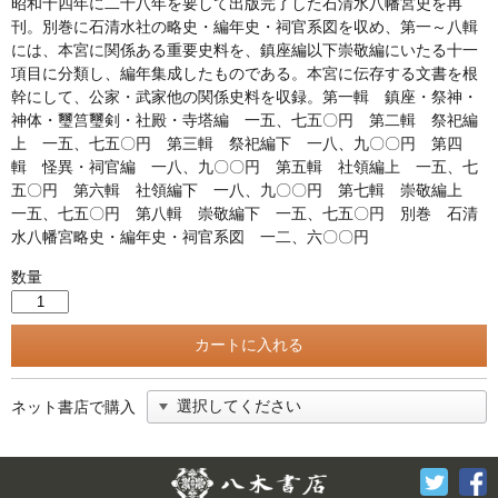
昭和十四年に二十八年を要して出版完了した石清水八幡宮史を再
刊。別巻に石清水社の略史・編年史・祠官系図を収め、第一～八輯
には、本宮に関係ある重要史料を、鎮座編以下崇敬編にいたる十一
項目に分類し、編年集成したものである。本宮に伝存する文書を根
幹にして、公家・武家他の関係史料を収録。第一輯 鎮座・祭神・
神体・璽筥璽剣・社殿・寺塔編 一五、七五〇円 第二輯 祭祀編
上 一五、七五〇円 第三輯 祭祀編下 一八、九〇〇円 第四
輯 怪異・祠官編 一八、九〇〇円 第五輯 社領編上 一五、七
五〇円 第六輯 社領編下 一八、九〇〇円 第七輯 崇敬編上
一五、七五〇円 第八輯 崇敬編下 一五、七五〇円 別巻 石清
水八幡宮略史・編年史・祠官系図 一二、六〇〇円
数量
ネット書店で購入
Twitter
F