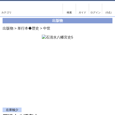
出版物
古書
画像がある商品のみ検索
（0点）
出版物
出版物
古書
出版物
>
単行本◆歴史
>
中世
影印資料
書誌学・目録
翻刻資料
言語学
演劇資料
国語学
文学全集
国文学
近代雑誌複刻資料
国文学（近代）
単行本◆文学
古典芸能
単行本◆演劇
古典複製
単行本◆歴史
近代自筆物
単行本◆書誌
古典籍
在庫極少