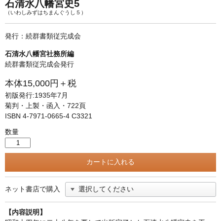
単行本◆日本語史
古書目録
石清水八幡宮史5
（いわしみずはちまんぐうし５）
単行本◆美術
発行：続群書類従完成会
Ｗｅｂ版
石清水八幡宮社務所編
美本なし
続群書類従完成会発行
本体15,000円＋税
初版発行:1935年7月
菊判・上製・函入・722頁
ISBN 4-7971-0665-4 C3321
数量
ネット書店で購入
【内容説明】