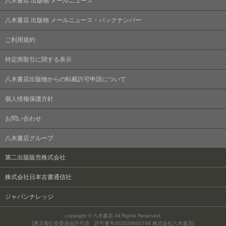
八木書店 出版物 メールニュース
八木書店 出版物 メールニュース・バックナンバー
ご利用規約
特定商取引に関する表示
八木書店出版物からの転載許可申請について
個人情報保護方針
お問い合わせ
八木書店グループ
第二出版販売株式会社
株式会社日本古書通信社
ジャパンナレッジ
copyright © 八木書店 All Rights Reserved.
[東京都公安委員会許可済 許可番号301029600799 株式会社八木書店]