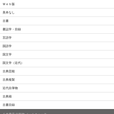
Ｗｅｂ版
美本なし
古書
書誌学・目録
言語学
国語学
国文学
国文学（近代）
古典芸能
古典複製
近代自筆物
古典籍
古書目録