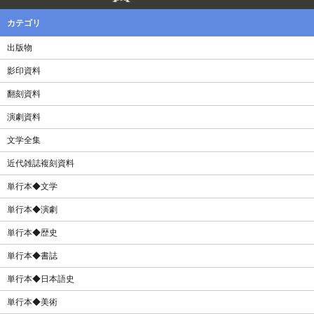
カテゴリ
出版物
影印資料
翻刻資料
演劇資料
文学全集
近代雑誌複刻資料
単行本◆文学
単行本◆演劇
単行本◆歴史
単行本◆書誌
単行本◆日本語史
単行本◆美術