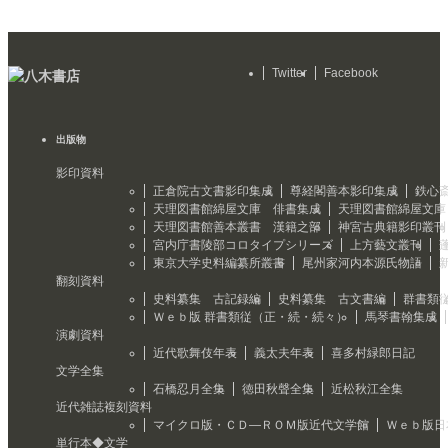
Twitter
Facebook
出版物
影印資料
正倉院古文書影印集成
尊経閣善本影印集成
鉄心
天理図書館綿屋文庫 俳書集成
天理図書館綿屋文庫
天理図書館善本叢書 漢籍之部
神宮古典籍影印叢刊
宮内庁書陵部コロタイプシリーズ
上方藝文叢刊
東京大学史料編纂所叢書
尾州家河内本源氏物語
翻刻資料
史料纂集 古記録編
史料纂集 古文書編
群書類
Ｗｅｂ版 群書類従（正・続・続々）
馬琴書翰集成
演劇資料
近代歌舞伎年表
義太夫年表
喜多村緑郎日記
文学全集
石橋忍月全集
徳田秋聲全集
近松秋江全集
近代雑誌複刻資料
マイクロ版・ＣＤ―ＲＯＭ版近代文学館
Ｗｅｂ版日
単行本◆文学