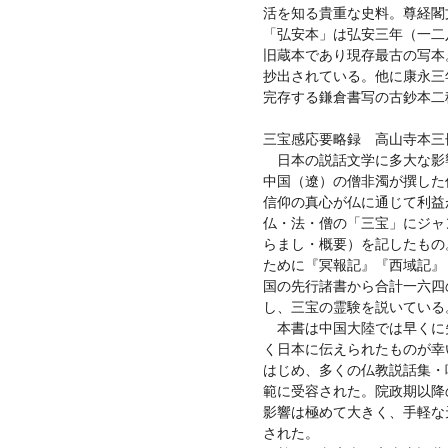
活を知る貴重な史料。尊経閣
「弘安本」は弘安三年（一二
旧蔵本であり現存最古の写本
抄出されている。他に康永三
完存する鎌倉書写の古鈔本二
三宝感応要略録 高山寺本三
日本の説話文学に多大な影
中国（遼）の僧非濁が撰した
信仰の真心が仏に通じて利益
仏・法・僧の「三宝」にジャ
らまし・概要）を記したもの
ために『冥報記』『西域記』
国の先行諸書から合計一六四
し、三宝の霊験を説いている
本書は中国大陸では早くに
く日本に伝えられたものが幸
はじめ、多くの仏教説話集・
範に受容された。院政期以降
影響は極めて大きく、手軽な
された。