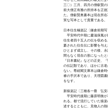
三〇）三月、四月の僧叡賢の
前大僧正有雅の所持本を正徳
た。僧叡賢奥書本は現在所在
実な写本として貴重である。
日本往生極楽記〔鎌倉前期写
平安時代中期に慶滋保胤が
往生者四十五人の伝を収める
纂された往生伝に影響を与え
ひとまず成立し、その後、永
間もなく現在の形になったと
『日本書紀』などの正史、『
の伝記類であり、ほかに古老
ない。尊経閣文庫本は鎌倉時
睿の手沢本であり、天理図書
をなす。
新猿楽記〔三種各一冊 弘安
平安時代後期に藤原明衡が
れる。都で流行していた猿楽
述するとともに、見物人の熱