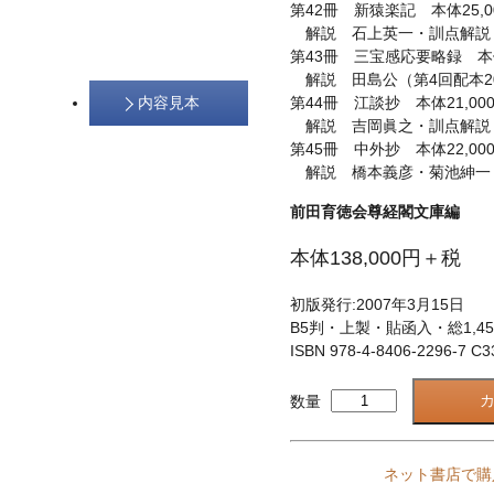
第42冊 新猿楽記 本体25,0
解説 石上英一・訓点解説 山
第43冊 三宝感応要略録 本体
解説 田島公（第4回配本200
内容見本
第44冊 江談抄 本体21,00
解説 吉岡眞之・訓点解説 山
第45冊 中外抄 本体22,00
解説 橋本義彦・菊池紳一（第
前田育徳会尊経閣文庫編
本体138,000円＋税
初版発行:2007年3月15日
B5判・上製・貼函入・総1,45
ISBN 978-4-8406-2296-7 C3
数量
ネット書店で購