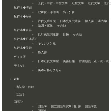
上代・中古・中世文学
近世文学
近代文学
近代
単行本◆演劇
歌舞伎・浄瑠璃
能・狂言
単行本◆歴史
古代交通研究
日本史研究叢書
輸入書
考古学
系図・家紋
その他
単行本◆書誌
反町茂雄関連書
目録
その他
単行本◆日本語史
キリシタン版
単行本◆美術
輸入書
Ｗｅｂ版
日本近代文学館
美術新報
群書類従（正・続・続
美本なし
美本がありません
古書
書誌学・目録
言語学
国語学
国語学
国立国語研究所刊行書
国語学史
国語史