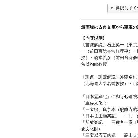
最高峰の古典文庫から至宝の
【内容説明】
〔書誌解説〕石上英一（東京
一（前田育徳会常任理事）・
授）・橋本義彦（前田育徳会
俗博物館教授）
〔訓点・訓読解説〕沖森卓也
（北海道大学名誉教授）・山
「日本霊異記」仁和寺心蓮院
（重要文化財）
「三宝絵」真字本（醍醐寺蔵
「日本往生極楽記」 一冊 
「新猿楽記」 三種各一巻〔
要文化財）
「三宝感応要略録」 高山寺