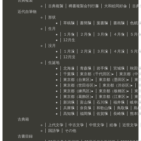
古典複製
古典複製
稀書複製会刊行書
大和絵同好会
古典
近代自筆物
形状
草稿類
書簡類
葉書類
書画類
色紙
生月
１月生
２月生
３月生
４月生
５月
12月生
没月
１月没
２月没
３月没
４月没
５月
12月没
生誕地
北海道
青森県
岩手県
宮城県
秋田
千葉県
東京都（千代田区）
東京都（中
東京都（台東区）
東京都（墨田区）
東
東京都（世田谷区）
東京都（渋谷区）
東京都（練馬区）
東京都（板橋区）
東
東京都（葛飾区）
東京都（江東区）
東
新潟県
富山県
石川県
福井県
岐阜
兵庫県
奈良県
和歌山県
鳥取県
島
高知県
福岡県
佐賀県
長崎県
熊本
古典籍
上代文学
中古文学
中世文学
絵巻
近世文学
国語学
その他
古書目録