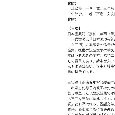
化財）
「江談抄」一巻 寛元三年写
「中外抄」一巻〔下巻 久安
化財）
【目次】
日本霊異記〔嘉禎二年写〈重
正式書名は『日本国現報善
—八二四）に薬師寺の僧景戒
話集。後世の説話文学の嚆矢
本は下巻のみの零本。嘉禎二
して貴重であり、諸本が欠い
点も価値は高い。前半と後半
書の特徴である。
三宝絵〔正徳五年写（醍醐寺
出家した尊子内親王のため
纂し奉呈した仏教説話集で永
の三宝を三巻に編成し平易に
詞』とも呼ばれる。説話文学
物語』を架橋する位置を占め
写させた前田綱紀の跋文によ