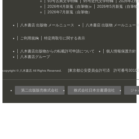
93号古典文学特輯
95号近代文学特輯
2026年2
2026年4月新蒐（自筆物）
2026年5月新蒐（自筆物
2026年7月新蒐（自筆物）
八木書店 出版物 メールニュース
八木書店 出版物 メールニュー
ご利用規約
特定商取引に関する表示
八木書店出版物からの転載許可申請について
個人情報保護方針
八木書店グループ
[東京都公安委員会許可済 許可番号301029
copyright © 八木書店 All Rights Reserved.
第二出版販売株式会社
株式会社日本古書通信社
ジャ