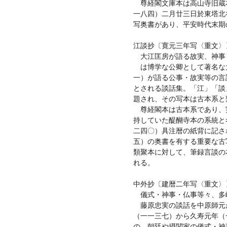
尊経閣文庫本は高山寺旧蔵
一八四）二月廿三日於東塔北
写奥書があり、平安時代末期
江談抄〔寛元三年写〈重文〉
大江匡房が語る故実、神事
は博学な公卿として著名な
一）が語る公事・故実等の言
とされる談話集。「江」「談
題され、その写本は古本系と
尊経閣本は古本系であり、
持していた醍醐寺本の系統と
二四〇）具注暦の紙背に記さ
五）の奥書を有する重要な古
類聚本に対して、筆録言談の
れる。
中外抄〔建暦二年写〈重文〉
儀式・神事・仏事等々、多
藤原忠実の談話を中原師元
（一一三七）から久寿元年（
の。朝廷や摂関家の儀式・神