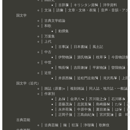
古辞書
キリシタン資料
洋学資料
文法
語彙
文章・文体・表現
音声・音韻・アク
国文学
古典文学総論
和歌
勅撰集
万葉集
上代
古事記
日本書紀
風土記
中古
伊勢物語
源氏物語
枕草子
今昔物語集
中世
鴨長明
吉田兼好
平家物語
曽我物語
近世
井原西鶴
近松門左衛門
滝沢馬琴
上田
国文学（近代）
雑誌（原書）
複刻雑誌
同人誌・地方誌・一般誌
作家別
あ行
会津八一
芥川龍之介
石川啄木
斎藤茂吉
志賀直哉
島崎藤村
た行
永井荷風
中原中也
夏目漱石
は行
正岡子規
三島由紀夫
宮沢賢治
森 鴎
古典芸能
古典芸能
能
狂言
浄瑠璃
歌舞伎