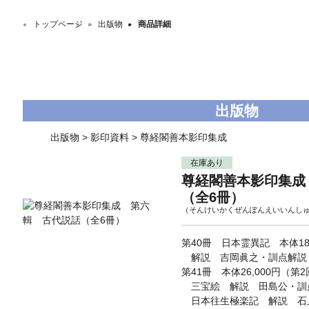
トップページ
＞
出版物
＞
商品詳細
出版物
出版物
>
影印資料
>
尊経閣善本影印集成
在庫あり
尊経閣善本影印集成
（全6冊）
（そんけいかくぜんぽんえいいんし
第40冊 日本霊異記 本体18,
解説 吉岡眞之・訓点解説 沖
第41冊 本体26,000円（第2
三宝絵 解説 田島公・訓
日本往生極楽記 解説 石