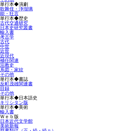
単行本◆演劇
歌舞伎・浄瑠璃
能・狂言
単行本◆歴史
古代交通研究
日本史研究叢書
輸入書
考古学
古代
中世
近世
近現代
補任関連
宗教史
系図・家紋
その他
単行本◆書誌
反町茂雄関連書
目録
その他
単行本◆日本語史
キリシタン版
単行本◆美術
輸入書
Ｗｅｂ版
日本近代文学館
美術新報
群書類従（正・続・続々）