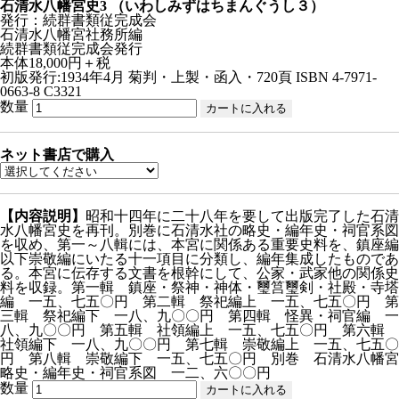
石清水八幡宮史3
（いわしみずはちまんぐうし３）
発行：続群書類従完成会
石清水八幡宮社務所編
続群書類従完成会発行
本体18,000円＋税
初版発行:1934年4月
菊判・上製・函入・720頁
ISBN 4-7971-
0663-8 C3321
数量
ネット書店で購入
【内容説明】
昭和十四年に二十八年を要して出版完了した石清
水八幡宮史を再刊。別巻に石清水社の略史・編年史・祠官系図
を収め、第一～八輯には、本宮に関係ある重要史料を、鎮座編
以下崇敬編にいたる十一項目に分類し、編年集成したものであ
る。本宮に伝存する文書を根幹にして、公家・武家他の関係史
料を収録。第一輯 鎮座・祭神・神体・璽筥璽剣・社殿・寺塔
編 一五、七五〇円 第二輯 祭祀編上 一五、七五〇円 第
三輯 祭祀編下 一八、九〇〇円 第四輯 怪異・祠官編 一
八、九〇〇円 第五輯 社領編上 一五、七五〇円 第六輯
社領編下 一八、九〇〇円 第七輯 崇敬編上 一五、七五〇
円 第八輯 崇敬編下 一五、七五〇円 別巻 石清水八幡宮
略史・編年史・祠官系図 一二、六〇〇円
数量