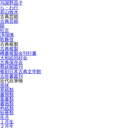
与謝野晶子
ら・わ行
若山牧水
古典芸能
古典芸能
能
狂言
浄瑠璃
歌舞伎
古典複製
古典複製
稀書複製会刊行書
大和絵同好会
古典保存会
尊経閣叢刊
複刻日本古典文学館
古辞書叢刊
近代自筆物
形状
草稿類
書簡類
葉書類
書画類
色紙類
短冊類
生月
１月生
２月生