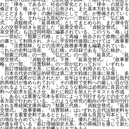
れた「律令」であるが、社会の変化とともに「律令」の規定を
修正する「格」がしきりに公布され、また基本方針を規定する
にとどまる「律令」の施行細則として「式」が整備されていく
ことになる。それらは九世紀から一〇世紀にかけて「弘仁格
式」「貞観格式」「延喜格式」としてまとめられ、また律令官
人の交替手続きを規定した『延暦交替式』『貞観交替式』『延
喜交替式』もほぼ同時期に編纂されている。このうち「格」は
一一世紀に『類聚三代格』として再編・統合されて政務に必携
の書として利用され、さらに平安時代後期にかけては『政事要
略』『法曹類林』などの浩澣な政務参考書も編纂されている。
これらの史料は現在、『弘仁格』の目録である『弘仁格抄』、
『類聚三代格』の一部、『弘仁式』の一部、『延喜式』、『延
暦交替式』、『貞観交替式』下巻、『延喜交替式』、『政事要
略』の一部、『法曹類林』の一部が伝わっており、いずれも
「新訂増補国史大系」に収められて広く利用されている。
日本古代史の実証的研究は第二次大戦後に急速に発展し、多
くの研究成果が公表されたが、近年はそれに対する詳細な批判
的再検討が進められており、その過程で史料への厳しい目が注
がれるようになってきた。このような動向は必然的に良質の史
料への欲求を拡大させ、新たに校訂を加えたテキストを作成
し、あるいは重要な写本を影印によって刊行するなどの企てが
各方面で行われている。このような研究の動向の中で影印刊行
される尊経閣文庫所蔵の『類聚三代格』『貞観交替式』『延喜
交替式』『政事要略』『法曹類林』はいずれも古代法制史料を
代表する重要史料であるとともに、その最も良質な写本として
の地位を占めている。これの刊行は、優れた校訂によって高い
評価を得ている「新訂増補国史大系」本の再検討を通じて新た
な研究成果を生み出す契機となるであろう。