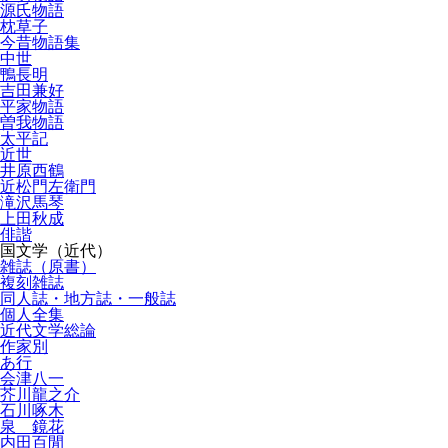
源氏物語
枕草子
今昔物語集
中世
鴨長明
吉田兼好
平家物語
曽我物語
太平記
近世
井原西鶴
近松門左衛門
滝沢馬琴
上田秋成
俳諧
国文学（近代）
雑誌（原書）
複刻雑誌
同人誌・地方誌・一般誌
個人全集
近代文学総論
作家別
あ行
会津八一
芥川龍之介
石川啄木
泉 鏡花
内田百閒