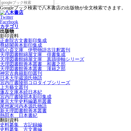
Googleブック検索で八木書店の出版物が全文検索できます。
Twitter
Facebook
カテゴリ
出版物
影印資料
正倉院古文書影印集成
尊経閣善本影印集成
鉄心斎文庫 伊勢物語古注釈叢刊
天理図書館綿屋文庫 俳書集成
天理図書館綿屋文庫 真蹟掛軸シリーズ
天理図書館善本叢書 和書之部
天理図書館善本叢書 漢籍之部
神宮古典籍影印叢刊
日本大学蔵源氏物語
宮内庁書陵部コロタイプシリーズ
上方藝文叢刊
蓬左文庫本続日本紀
宮内庁書陵部本影印集成
東京大学史料編纂所叢書
尾州家河内本源氏物語
新天理図書館善本叢書
熱田本 日本書紀
翻刻資料
史料纂集 古記録編
史料纂集 古文書編