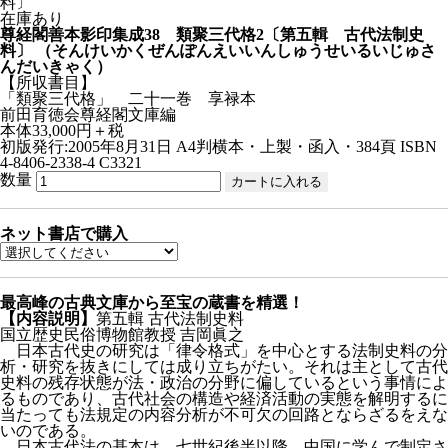
在庫あり
尊経閣善本影印集成38 類聚三代格2〔第五輯 古代法制史
料〕
（そんけいかくぜんぽんえいいんしゅうせいるいじゅさ
んだいきゃく）
【所収書目】
「類聚三代格」 二十一巻 享禄本
前田育徳会尊経閣文庫編
本体33,000円＋税
初版発行:2005年8月31日
A4判横本・上製・函入・384頁
ISBN
4-8406-2338-4 C3321
数量
ネット書店で購入
最高峰の古典文庫から至宝の蔵書を精選！
【内容説明】
第五輯 古代法制史料
国立歴史民俗博物館教授 吉岡眞之
日本古代史の研究は「律令格式」を中心とする法制史料の分
析・研究を抜きにしては成り立ちがたい。それは主として古代
史料の残存状態が法・政治の分野に偏しているという事情によ
るものであり、古代社会の構造や経済活動の実態を解明するに
当たっても法規定の内容分析が不可欠の回路とならざるをえな
いのである。
日本古代法の基本は、七世紀後半以降、中国に学んで制定さ