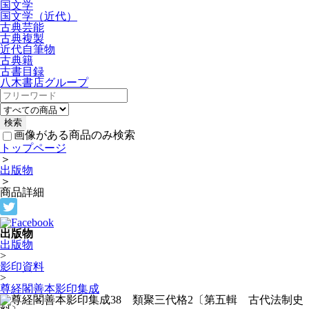
国文学
国文学（近代）
古典芸能
古典複製
近代自筆物
古典籍
古書目録
八木書店グループ
画像がある商品のみ検索
トップページ
＞
出版物
＞
商品詳細
出版物
出版物
>
影印資料
>
尊経閣善本影印集成