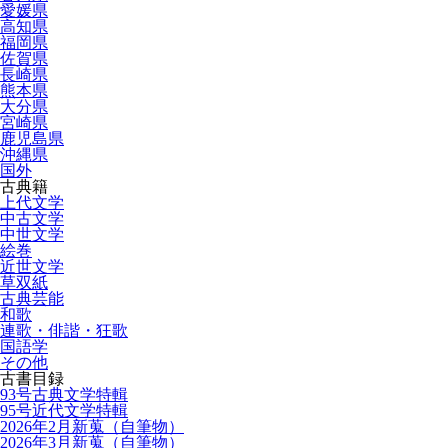
愛媛県
高知県
福岡県
佐賀県
長崎県
熊本県
大分県
宮崎県
鹿児島県
沖縄県
国外
古典籍
上代文学
中古文学
中世文学
絵巻
近世文学
草双紙
古典芸能
和歌
連歌・俳諧・狂歌
国語学
その他
古書目録
93号古典文学特輯
95号近代文学特輯
2026年2月新蒐（自筆物）
2026年3月新蒐（自筆物）