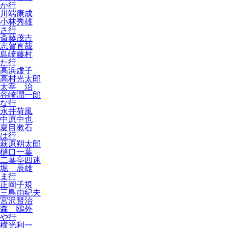
か行
川端康成
小林秀雄
さ行
斎藤茂吉
志賀直哉
島崎藤村
た行
高浜虚子
高村光太郎
太宰 治
谷崎潤一郎
な行
永井荷風
中原中也
夏目漱石
は行
萩原朔太郎
樋口一葉
二葉亭四迷
堀 辰雄
ま行
正岡子規
三島由紀夫
宮沢賢治
森 鴎外
や行
横光利一