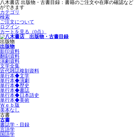
八木書店 出版物・古書目録：書籍のご注文や在庫の確認など
ができます
カテゴリ
検索
ご注文について
ログイン
カートを見る
（0点）
出版物
出版物
影印資料
翻刻資料
演劇資料
文学全集
近代雑誌複刻資料
単行本◆文学
単行本◆演劇
単行本◆歴史
単行本◆書誌
単行本◆日本語史
単行本◆美術
Ｗｅｂ版
美本なし
古書
古書
書誌学・目録
言語学
国語学