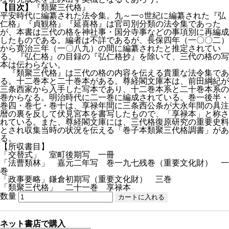
【目次】
『類聚三代格』
平安時代に編纂された法令集。九～一○世紀に編纂された『弘
仁格』『貞観格』『延喜格』は官司別分類の法令集であった
が、本書は三代の格を神社事・国分寺事などの事項別に再編成
したものである。編者は不詳であるが、長保四年（一〇〇二）
から寛治三年（一〇八九）の間に編纂されたと推定されてい
る。『弘仁格』の目録の『弘仁格抄』を除いて、三代の格の写
本は伝わらない。
『類聚三代格』は三代の格の内容を伝える貴重な法令集であ
る。十二巻本と二十巻本がある。尊経閣文庫本は、前田綱紀が
三条西家から入手した写本であり、十二巻本系と二十巻本系の
巻からなる。明治時代に二一巻に編成されている。巻一後半・
巻四・巻七・巻十は、享禄年間に三条西公条が大永年間の具注
暦の裏を反して伏見宮本を書写したもので、「享禄本」と称さ
れている。また、尊経閣文庫には、三代格復原研究の重要史料
とされ収集当時の状況を伝える「巻子本類聚三代格調書」があ
る。
【所収書目】
「交替式」 室町後期写 一冊
「法曹類林」 嘉元二年写 巻一九七残巻（重要文化財） 一
巻
「政事要略」鎌倉初期写（重要文化財） 三巻
「類聚三代格」 二十一巻 享禄本
数量
ネット書店で購入