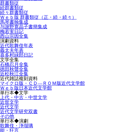
群書類従
続群書類従
続々群書類従
Ｗｅｂ版 群書類従（正・続・続々）
馬琴書翰集成
与謝野寛晶子書簡集成
梅若実日記
西山宗因全集
演劇資料
近代歌舞伎年表
義太夫年表
喜多村緑郎日記
文学全集
石橋忍月全集
徳田秋聲全集
近松秋江全集
近代雑誌複刻資料
マイクロ版・ＣＤ―ＲＯＭ版近代文学館
Ｗｅｂ版日本近代文学館
単行本◆文学
上代・中古・中世文学
近世文学
近代文学
近代文学研究双書
その他
単行本◆演劇
歌舞伎・浄瑠璃
能・狂言