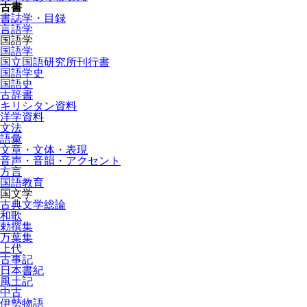
古書
書誌学・目録
言語学
国語学
国語学
国立国語研究所刊行書
国語学史
国語史
古辞書
キリシタン資料
洋学資料
文法
語彙
文章・文体・表現
音声・音韻・アクセント
方言
国語教育
国文学
古典文学総論
和歌
勅撰集
万葉集
上代
古事記
日本書紀
風土記
中古
伊勢物語