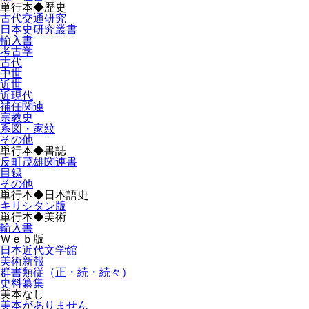
単行本◆歴史
古代交通研究
日本史研究叢書
輸入書
考古学
古代
中世
近世
近現代
補任関連
宗教史
系図・家紋
その他
単行本◆書誌
反町茂雄関連書
目録
その他
単行本◆日本語史
キリシタン版
単行本◆美術
輸入書
Ｗｅｂ版
日本近代文学館
美術新報
群書類従（正・続・続々）
史料纂集
美本なし
美本がありません