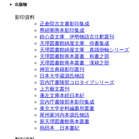
出版物
影印資料
正倉院古文書影印集成
尊経閣善本影印集成
鉄心斎文庫 伊勢物語古注釈叢刊
天理図書館綿屋文庫 俳書集成
天理図書館綿屋文庫 真蹟掛軸シリーズ
天理図書館善本叢書 和書之部
天理図書館善本叢書 漢籍之部
神宮古典籍影印叢刊
日本大学蔵源氏物語
宮内庁書陵部コロタイプシリーズ
上方藝文叢刊
蓬左文庫本続日本紀
宮内庁書陵部本影印集成
東京大学史料編纂所叢書
尾州家河内本源氏物語
新天理図書館善本叢書
熱田本 日本書紀