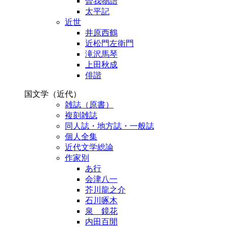
曽我物語
太平記
近世
井原西鶴
近松門左衛門
滝沢馬琴
上田秋成
俳諧
国文学（近代）
雑誌（原書）
複刻雑誌
同人誌・地方誌・一般誌
個人全集
近代文学総論
作家別
あ行
会津八一
芥川龍之介
石川啄木
泉 鏡花
内田百閒