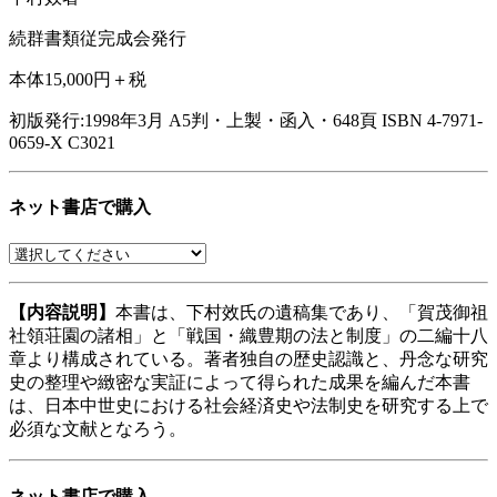
続群書類従完成会発行
本体15,000円＋税
初版発行:1998年3月
A5判・上製・函入・648頁
ISBN 4-7971-
0659-X C3021
ネット書店で購入
【内容説明】
本書は、下村效氏の遺稿集であり、「賀茂御祖
社領荘園の諸相」と「戦国・織豊期の法と制度」の二編十八
章より構成されている。著者独自の歴史認識と、丹念な研究
史の整理や緻密な実証によって得られた成果を編んだ本書
は、日本中世史における社会経済史や法制史を研究する上で
必須な文献となろう。
ネット書店で購入