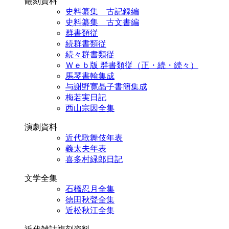
翻刻資料
史料纂集 古記録編
史料纂集 古文書編
群書類従
続群書類従
続々群書類従
Ｗｅｂ版 群書類従（正・続・続々）
馬琴書翰集成
与謝野寛晶子書簡集成
梅若実日記
西山宗因全集
演劇資料
近代歌舞伎年表
義太夫年表
喜多村緑郎日記
文学全集
石橋忍月全集
徳田秋聲全集
近松秋江全集