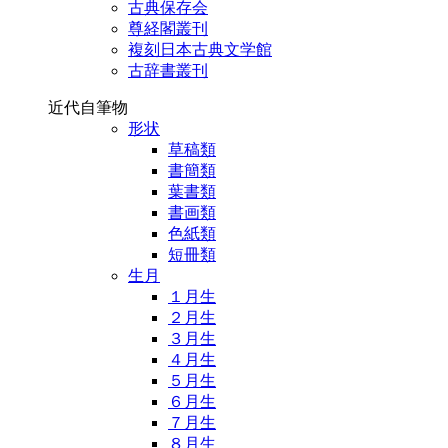
古典保存会
尊経閣叢刊
複刻日本古典文学館
古辞書叢刊
近代自筆物
形状
草稿類
書簡類
葉書類
書画類
色紙類
短冊類
生月
１月生
２月生
３月生
４月生
５月生
６月生
７月生
８月生