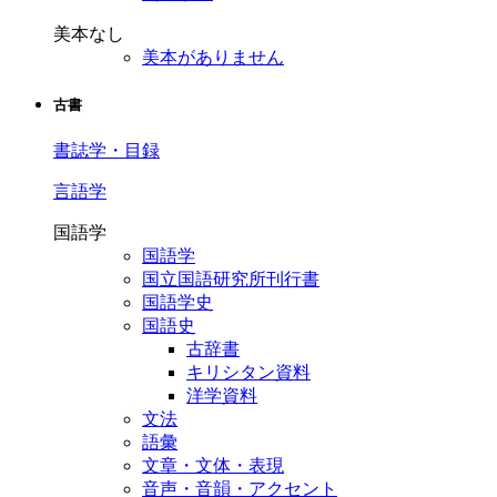
美本なし
美本がありません
古書
書誌学・目録
言語学
国語学
国語学
国立国語研究所刊行書
国語学史
国語史
古辞書
キリシタン資料
洋学資料
文法
語彙
文章・文体・表現
音声・音韻・アクセント