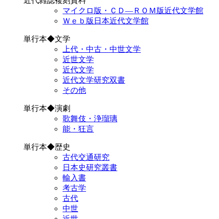
近代雑誌複刻資料
マイクロ版・ＣＤ―ＲＯＭ版近代文学館
Ｗｅｂ版日本近代文学館
単行本◆文学
上代・中古・中世文学
近世文学
近代文学
近代文学研究双書
その他
単行本◆演劇
歌舞伎・浄瑠璃
能・狂言
単行本◆歴史
古代交通研究
日本史研究叢書
輸入書
考古学
古代
中世
近世