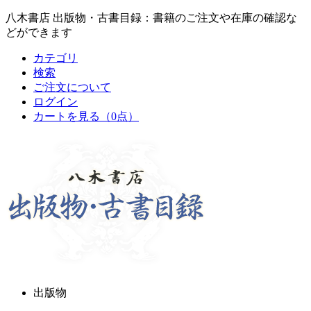
八木書店 出版物・古書目録：書籍のご注文や在庫の確認な
どができます
カテゴリ
検索
ご注文について
ログイン
カートを見る
（0点）
出版物