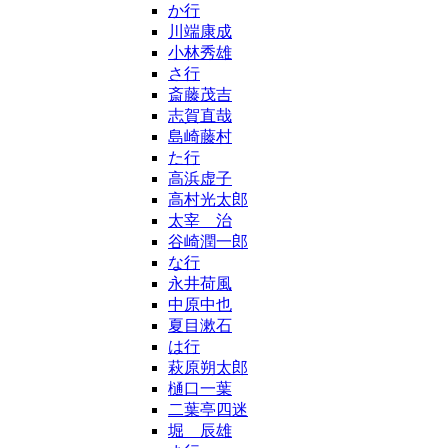
か行
川端康成
小林秀雄
さ行
斎藤茂吉
志賀直哉
島崎藤村
た行
高浜虚子
高村光太郎
太宰 治
谷崎潤一郎
な行
永井荷風
中原中也
夏目漱石
は行
萩原朔太郎
樋口一葉
二葉亭四迷
堀 辰雄