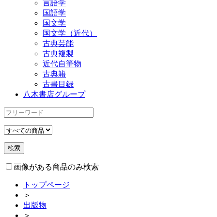
言語学
国語学
国文学
国文学（近代）
古典芸能
古典複製
近代自筆物
古典籍
古書目録
八木書店グループ
画像がある商品のみ検索
トップページ
＞
出版物
＞