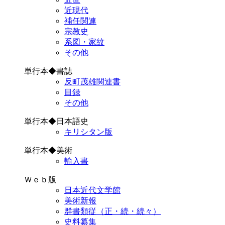
近現代
補任関連
宗教史
系図・家紋
その他
単行本◆書誌
反町茂雄関連書
目録
その他
単行本◆日本語史
キリシタン版
単行本◆美術
輸入書
Ｗｅｂ版
日本近代文学館
美術新報
群書類従（正・続・続々）
史料纂集