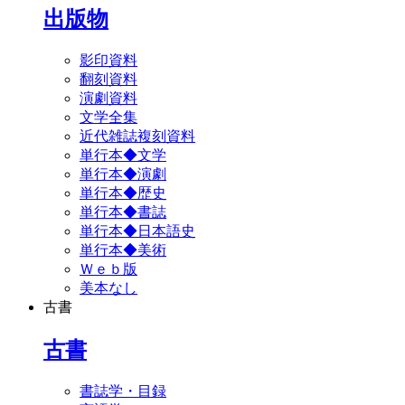
出版物
影印資料
翻刻資料
演劇資料
文学全集
近代雑誌複刻資料
単行本◆文学
単行本◆演劇
単行本◆歴史
単行本◆書誌
単行本◆日本語史
単行本◆美術
Ｗｅｂ版
美本なし
古書
古書
書誌学・目録