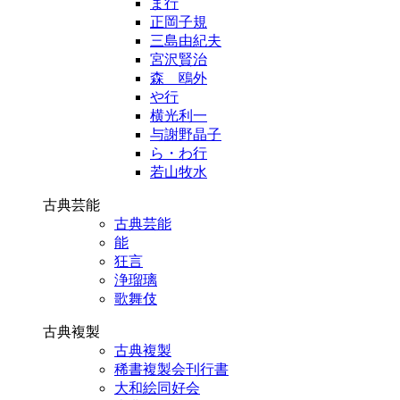
ま行
正岡子規
三島由紀夫
宮沢賢治
森 鴎外
や行
横光利一
与謝野晶子
ら・わ行
若山牧水
古典芸能
古典芸能
能
狂言
浄瑠璃
歌舞伎
古典複製
古典複製
稀書複製会刊行書
大和絵同好会