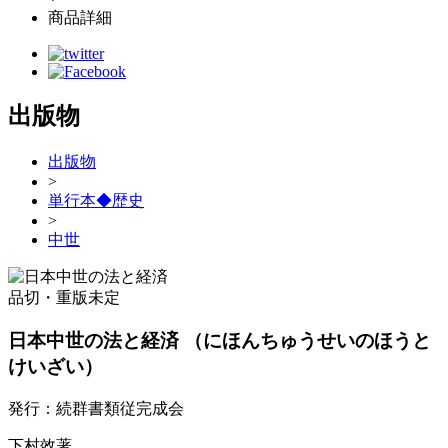
商品詳細
出版物
出版物
>
単行本◆歴史
>
中世
品切・重版未定
日本中世の法と経済
（にほんちゅうせいのほうと
けいざい）
発行：続群書類従完成会
下村效著