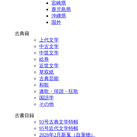
宮崎県
鹿児島県
沖縄県
国外
古典籍
上代文学
中古文学
中世文学
絵巻
近世文学
草双紙
古典芸能
和歌
連歌・俳諧・狂歌
国語学
その他
古書目録
93号古典文学特輯
95号近代文学特輯
2026年2月新蒐（自筆物）