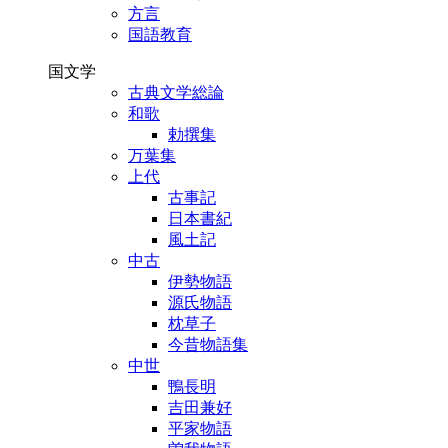
方言
国語教育
国文学
古典文学総論
和歌
勅撰集
万葉集
上代
古事記
日本書紀
風土記
中古
伊勢物語
源氏物語
枕草子
今昔物語集
中世
鴨長明
吉田兼好
平家物語