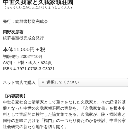
単行本◆日本語史
古書目録
中世久我家と久我家領荘園
（ちゅうせいこがけとこがけりょうしょうえん）
単行本◆美術
発行：続群書類従完成会
Ｗｅｂ版
岡野友彦著
美本なし
続群書類従完成会発行
本体11,000円＋税
初版発行:2002年10月
A5判・上製・函入・524頁
ISBN 4-7971-0738-3 C3021
ネット書店で購入
【内容説明】
中世公家社会に清華家として重きをなした久我家と、その経済的基
盤となった中世の久我家領荘園の実態を、『久我家文書』を根本史
料として実証的に検討した論文集である。久我家が、院・摂関家と
同様の意味における「権門」の一つたり得たのかを検討、中世公家
社会研究の新たな地平を切り開く。