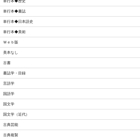
単行本◆歴史
単行本◆書誌
単行本◆日本語史
単行本◆美術
Ｗｅｂ版
美本なし
古書
書誌学・目録
言語学
国語学
国文学
国文学（近代）
古典芸能
古典複製