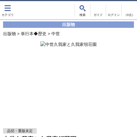
出版物
古書
画像がある商品のみ検索
（0点）
出版物
出版物
古書
出版物
>
単行本◆歴史
>
中世
影印資料
書誌学・目録
翻刻資料
言語学
演劇資料
国語学
文学全集
国文学
近代雑誌複刻資料
国文学（近代）
単行本◆文学
古典芸能
単行本◆演劇
古典複製
単行本◆歴史
近代自筆物
単行本◆書誌
古典籍
品切・重版未定