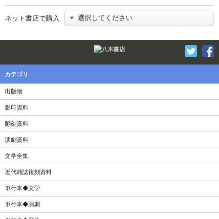
ネット書店で購入
Twitter
F
カテゴリ
出版物
影印資料
翻刻資料
演劇資料
文学全集
近代雑誌複刻資料
単行本◆文学
単行本◆演劇