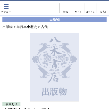
出版物
古書
画像がある商品のみ検索
（0点）
出版物
出版物
古書
出版物
>
単行本◆歴史
>
古代
影印資料
書誌学・目録
翻刻資料
言語学
演劇資料
国語学
文学全集
国文学
近代雑誌複刻資料
国文学（近代）
単行本◆文学
古典芸能
単行本◆演劇
古典複製
単行本◆歴史
近代自筆物
単行本◆書誌
古典籍
在庫あり