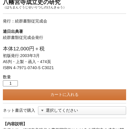
単行本◆日本語史
古書目録
八幡宮寺成立史の研究
（はちまんぐうじせいりつしのけんきゅう）
単行本◆美術
発行：続群書類従完成会
Ｗｅｂ版
逵日出典著
美本なし
続群書類従完成会発行
本体12,000円＋税
初版発行:2003年3月
A5判・上製・函入・474頁
ISBN 4-7971-0740-5 C3021
数量
ネット書店で購入
【内容説明】