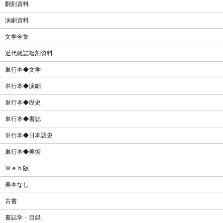
翻刻資料
演劇資料
文学全集
近代雑誌複刻資料
単行本◆文学
単行本◆演劇
単行本◆歴史
単行本◆書誌
単行本◆日本語史
単行本◆美術
Ｗｅｂ版
美本なし
古書
書誌学・目録