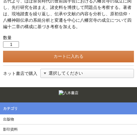
古代より、ほぼ奈良時代の豊前国宇佐における八幡宮寺の成立に関
し、先行研究を踏まえ、諸史料を博捜して問題点を考察する。著者
は、現地踏査を繰り返し、伝承や文献の内容を分析し、原初信仰・
八幡神顕伝承の系統分析と変遷を中心に八幡宮寺の成立について四
編十二章の構成に基づき考察を加える。
数量
ネット書店で購入
Twitter
F
カテゴリ
出版物
影印資料