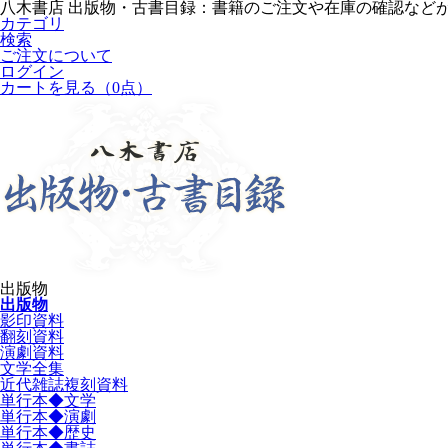
八木書店 出版物・古書目録：書籍のご注文や在庫の確認など
カテゴリ
検索
ご注文について
ログイン
カートを見る
（0点）
出版物
出版物
影印資料
翻刻資料
演劇資料
文学全集
近代雑誌複刻資料
単行本◆文学
単行本◆演劇
単行本◆歴史