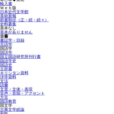
輸入書
Ｗｅｂ版
日本近代文学館
美術新報
群書類従（正・続・続々）
史料纂集
美本なし
美本がありません
古書
書誌学・目録
言語学
国語学
国語学
国立国語研究所刊行書
国語学史
国語史
古辞書
キリシタン資料
洋学資料
文法
語彙
文章・文体・表現
音声・音韻・アクセント
方言
国語教育
国文学
古典文学総論
和歌