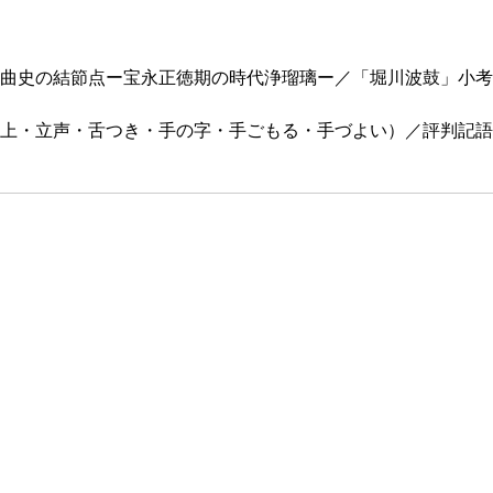
曲史の結節点ー宝永正徳期の時代浄瑠璃ー／「堀川波鼓」小考
上・立声・舌つき・手の字・手ごもる・手づよい）／評判記語