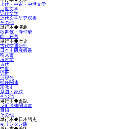
上代・中古・中世文学
近世文学
近代文学
近代文学研究双書
その他
単行本◆演劇
歌舞伎・浄瑠璃
能・狂言
単行本◆歴史
古代交通研究
日本史研究叢書
輸入書
考古学
古代
中世
近世
近現代
補任関連
宗教史
系図・家紋
その他
単行本◆書誌
反町茂雄関連書
目録
その他
単行本◆日本語史
キリシタン版
単行本◆美術