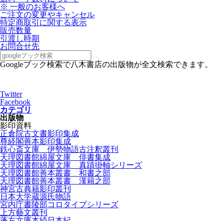
※ 一般のお客様へ
ご注文の変更やキャンセル
特定商取引に関する表示
販売数量
引渡し時期
お問合せ先
Googleブック検索で八木書店の出版物が全文検索できます。
Twitter
Facebook
カテゴリ
出版物
影印資料
正倉院古文書影印集成
尊経閣善本影印集成
鉄心斎文庫 伊勢物語古注釈叢刊
天理図書館綿屋文庫 俳書集成
天理図書館綿屋文庫 真蹟掛軸シリーズ
天理図書館善本叢書 和書之部
天理図書館善本叢書 漢籍之部
神宮古典籍影印叢刊
日本大学蔵源氏物語
宮内庁書陵部コロタイプシリーズ
上方藝文叢刊
蓬左文庫本続日本紀