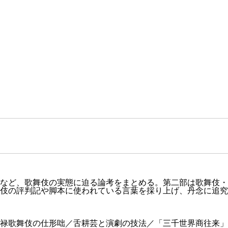
など、歌舞伎の実態に迫る論考をまとめる。第二部は歌舞伎・
伎の評判記や脚本に使われている言葉を採り上げ、丹念に追究
禄歌舞伎の仕形咄／舌耕芸と演劇の技法／「三千世界商往来」