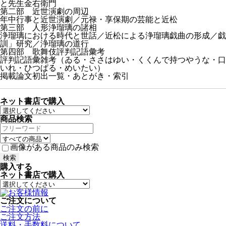
と先生金右衛門
第二部 近世演劇の周辺
年中行事と近世演劇／元禄・享保期の芸能と近松
第三部 人形浄瑠璃の諸相
浄瑠璃における時代と世話／近松による浄瑠璃戯曲の形成／戯
訓」研究／浄瑠璃の道行
第四部 歌舞伎評判記語彙考
評判記語彙雑考（ゐる・ささはゆい・くくんで持つやうな・口
いれ・ひつぱる・めいたい）
掲載論文初出一覧・あとがき・索引
ネット書店で購入
商品検索
画像がある商品のみ検索
購入する
ネット書店で購入
ご注文について
ご注文の前に
ご注文方法
送料・手数料について