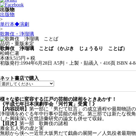
出版物
出版物
>
単行本◆演劇
>
歌舞伎・浄瑠璃
品切・重版未定
歌舞伎 浄瑠璃 ことば
（かぶき じょうるり ことば）
松崎仁著
本体9,515円＋税
初版発行:1994年6月28日
A5判・上製・貼函入・416頁
ISBN 4-8
ネット書店で購入
様々な姿に変容する江戸の芸能の諸相をときあかす！
《平成七年日本演劇学会「河竹賞」受賞！》
【内容説明】
第一部に「男だて狂言」の成立過程や最期物語の
浄瑠璃をめぐる年中行事や芸能の研究。第三部では新たな視角
した興味深い近世語彙研究の論文も併せて収録。
【目次】
第一部 歌舞伎の諸相
雁金五人男の虚と実
無頼から侠へー近世大坂男だて戯曲の展開ー／人気役者最期物