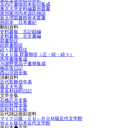
宮内庁書陵部本影印集成
東京大学史料編纂所叢書
尾州家河内本源氏物語
新天理図書館善本叢書
熱田本 日本書紀
翻刻資料
史料纂集 古記録編
史料纂集 古文書編
群書類従
続群書類従
続々群書類従
Ｗｅｂ版 群書類従（正・続・続々）
馬琴書翰集成
与謝野寛晶子書簡集成
梅若実日記
西山宗因全集
演劇資料
近代歌舞伎年表
義太夫年表
喜多村緑郎日記
文学全集
石橋忍月全集
徳田秋聲全集
近松秋江全集
近代雑誌複刻資料
マイクロ版・ＣＤ―ＲＯＭ版近代文学館
Ｗｅｂ版日本近代文学館
単行本◆文学