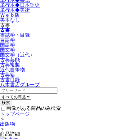
単行本◆書誌
単行本◆日本語史
単行本◆美術
Ｗｅｂ版
美本なし
古書
古書
書誌学・目録
言語学
国語学
国文学
国文学（近代）
古典芸能
古典複製
近代自筆物
古典籍
古書目録
八木書店グループ
画像がある商品のみ検索
トップページ
＞
出版物
＞
商品詳細