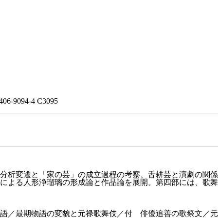
406-9094-4 C3095
分析変遷と「家の芸」の成立過程の考察、舌耕芸と演劇の関係
による人形浄瑠璃の形成論と作品論を展開。第四部には、歌舞
語／最期物語の変貌と元禄歌舞伎／付 俳優追善の歌祭文／元