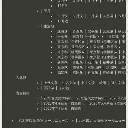
１月生
２月生
３月生
４月生
５月
12月生
没月
１月没
２月没
３月没
４月没
５月
12月没
生誕地
北海道
青森県
岩手県
宮城県
秋田
千葉県
東京都（千代田区）
東京都（中
東京都（台東区）
東京都（墨田区）
東
東京都（世田谷区）
東京都（渋谷区）
東京都（練馬区）
東京都（板橋区）
東
東京都（葛飾区）
東京都（江東区）
東
新潟県
富山県
石川県
福井県
岐阜
兵庫県
奈良県
和歌山県
鳥取県
島
高知県
福岡県
佐賀県
長崎県
熊本
古典籍
上代文学
中古文学
中世文学
絵巻
近世文学
国語学
その他
古書目録
93号古典文学特輯
95号近代文学特輯
2026年2
2026年4月新蒐（自筆物）
2026年5月新蒐（自筆物
2026年7月新蒐（自筆物）
八木書店 出版物 メールニュース
八木書店 出版物 メールニュー