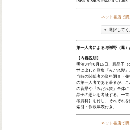
ISBN 4-8406-9600-4 C1095
ネット書店で購
第一人者による与謝野（鳳）
【内容説明】
明治34年8月15日、鳳晶子
世に出した歌集『みだれ髪』
当時の関係者の資料調査・発
の第一人者である著者が、こ
の背景や『みだれ髪』全体に
晶子の思いを考証する。一首
考資料】を付し、それぞれを
索引・作歌年表付き。
ネット書店で購