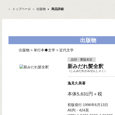
トップページ
＞
出版物
＞
商品詳細
出版物
出版物
>
単行本◆文学
>
近代文学
品切・重版未定
新みだれ髪全釈
（しんみだれがみぜんしゃく）
逸見久美著
本体5,631円＋税
初版発行:1996年6月13日
A5判・424頁