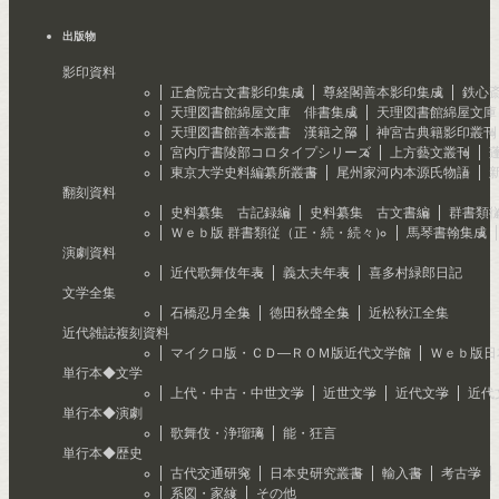
出版物
影印資料
正倉院古文書影印集成
尊経閣善本影印集成
鉄心
天理図書館綿屋文庫 俳書集成
天理図書館綿屋文庫
天理図書館善本叢書 漢籍之部
神宮古典籍影印叢刊
宮内庁書陵部コロタイプシリーズ
上方藝文叢刊
東京大学史料編纂所叢書
尾州家河内本源氏物語
翻刻資料
史料纂集 古記録編
史料纂集 古文書編
群書類
Ｗｅｂ版 群書類従（正・続・続々）
馬琴書翰集成
演劇資料
近代歌舞伎年表
義太夫年表
喜多村緑郎日記
文学全集
石橋忍月全集
徳田秋聲全集
近松秋江全集
近代雑誌複刻資料
マイクロ版・ＣＤ―ＲＯＭ版近代文学館
Ｗｅｂ版日
単行本◆文学
上代・中古・中世文学
近世文学
近代文学
近代
単行本◆演劇
歌舞伎・浄瑠璃
能・狂言
単行本◆歴史
古代交通研究
日本史研究叢書
輸入書
考古学
系図・家紋
その他