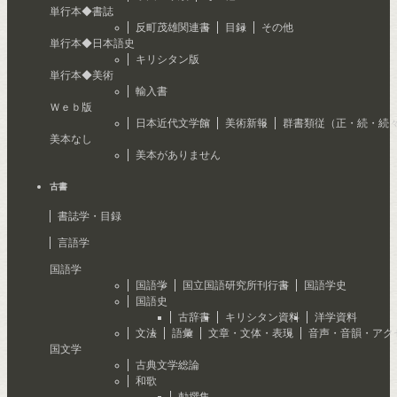
単行本◆書誌
反町茂雄関連書
目録
その他
単行本◆日本語史
キリシタン版
単行本◆美術
輸入書
Ｗｅｂ版
日本近代文学館
美術新報
群書類従（正・続・続
美本なし
美本がありません
古書
書誌学・目録
言語学
国語学
国語学
国立国語研究所刊行書
国語学史
国語史
古辞書
キリシタン資料
洋学資料
文法
語彙
文章・文体・表現
音声・音韻・アク
国文学
古典文学総論
和歌
勅撰集