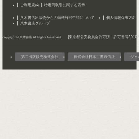
ご利用規約
特定商取引に関する表示
八木書店出版物からの転載許可申請について
個人情報保護方針
八木書店グループ
[東京都公安委員会許可済 許可番号301029
copyright © 八木書店 All Rights Reserved.
第二出版販売株式会社
株式会社日本古書通信社
ジャ