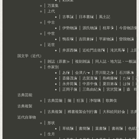
万葉集
上代
古事記
日本書紀
風土記
中古
伊勢物語
源氏物語
枕草子
今昔物語集
中世
鴨長明
吉田兼好
平家物語
曽我物語
近世
井原西鶴
近松門左衛門
滝沢馬琴
上田
国文学（近代）
雑誌（原書）
複刻雑誌
同人誌・地方誌・一般誌
作家別
あ行
会津八一
芥川龍之介
石川啄木
斎藤茂吉
志賀直哉
島崎藤村
た行
永井荷風
中原中也
夏目漱石
は行
正岡子規
三島由紀夫
宮沢賢治
森 鴎
古典芸能
古典芸能
能
狂言
浄瑠璃
歌舞伎
古典複製
古典複製
稀書複製会刊行書
大和絵同好会
古典
近代自筆物
形状
草稿類
書簡類
葉書類
書画類
色紙
生月