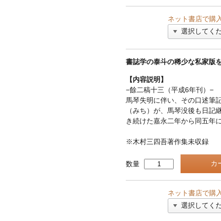
ネット書店で購
書誌学の泰斗の稀少な私家版
【内容説明】
−餘二稿十三（平成6年刊）−
馬琴失明に伴い、その口述筆
（みち）が、馬琴没後も日記
き続けた嘉永二年から同五年
※木村三四吾著作集未収録
数量
ネット書店で購