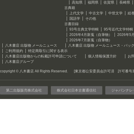
高知県
福岡県
佐賀県
長崎県
古典籍
上代文学
中古文学
中世文学
絵
国語学
その他
古書目録
93号古典文学特輯
95号近代文学特輯
2026年4月新蒐（自筆物）
2026年
2026年7月新蒐（自筆物）
八木書店 出版物 メールニュース
八木書店 出版物 メールニュース・バッ
ご利用規約
特定商取引に関する表示
八木書店出版物からの転載許可申請について
個人情報保護方針
お
八木書店グループ
copyright © 八木書店 All Rights Reserved.
[東京都公安委員会許可済 許可番号301
第二出版販売株式会社
株式会社日本古書通信社
ジャパンナレ