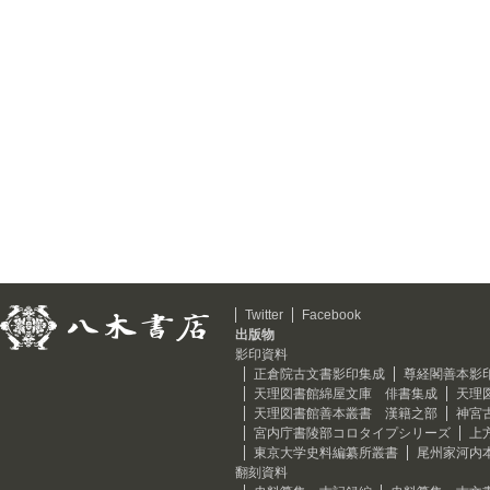
Twitter
Facebook
出版物
影印資料
正倉院古文書影印集成
尊経閣善本影
天理図書館綿屋文庫 俳書集成
天理
天理図書館善本叢書 漢籍之部
神宮
宮内庁書陵部コロタイプシリーズ
上
東京大学史料編纂所叢書
尾州家河内
翻刻資料