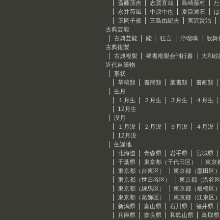
斎藤茂吉
志賀直哉
島崎藤村
た
永井荷風
中原中也
夏目漱石
は
正岡子規
三島由紀夫
宮沢賢治
古典芸能
古典芸能
能
狂言
浄瑠璃
歌舞
古典複製
古典複製
稀書複製会刊行書
大和絵
近代自筆物
形状
草稿類
書簡類
葉書類
書画類
生月
１月生
２月生
３月生
４月生
12月生
没月
１月没
２月没
３月没
４月没
12月没
生誕地
北海道
青森県
岩手県
宮城県
千葉県
東京都（千代田区）
東京
東京都（台東区）
東京都（墨田区
東京都（世田谷区）
東京都（渋谷
東京都（練馬区）
東京都（板橋区
東京都（葛飾区）
東京都（江東区
新潟県
富山県
石川県
福井県
兵庫県
奈良県
和歌山県
鳥取県