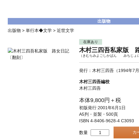
出版物
出版物
>
単行本◆文学
>
近世文学
在庫あり
木村三四吾私家版 
（きむらみよごしかばん みちじょ
発行：木村三四吾（1994年7月
木村三四吾編校
木村三四吾
本体9,800円＋税
初版発行:2001年6月1日
A5判・並製・500頁
ISBN 4-8406-9628-4 C3093
数量