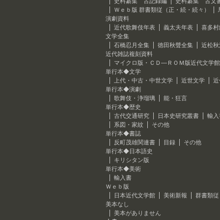
史料纂集 古記録編
史料纂集 古文
Ｗｅｂ版 群書類従（正・続・続々）
演劇資料
近代歌舞伎年表
義太夫年表
喜多村
文学全集
石橋忍月全集
徳田秋聲全集
近松秋
近代雑誌複刻資料
マイクロ版・ＣＤ―ＲＯＭ版近代文学館
単行本◆文学
上代・中古・中世文学
近世文学
近
単行本◆演劇
歌舞伎・浄瑠璃
能・狂言
単行本◆歴史
古代交通研究
日本史研究叢書
輸入
系図・家紋
その他
単行本◆書誌
反町茂雄関連書
目録
その他
単行本◆日本語史
キリシタン版
単行本◆美術
輸入書
Ｗｅｂ版
日本近代文学館
美術新報
群書類従
美本なし
美本がありません