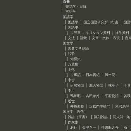
古書
書誌学・目録
言語学
国語学
国語学
国立国語研究所刊行書
国語
国語史
古辞書
キリシタン資料
洋学資料
文法
語彙
文章・文体・表現
音
国文学
古典文学総論
和歌
勅撰集
万葉集
上代
古事記
日本書紀
風土記
中古
伊勢物語
源氏物語
枕草子
今昔
中世
鴨長明
吉田兼好
平家物語
曽我
近世
井原西鶴
近松門左衛門
滝沢馬琴
国文学（近代）
雑誌（原書）
複刻雑誌
同人誌・地
作家別
あ行
会津八一
芥川龍之介
石川