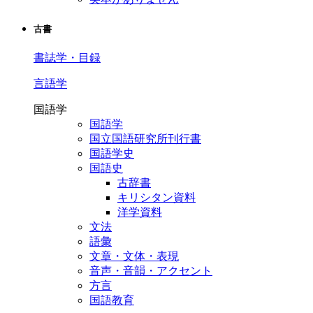
古書
書誌学・目録
言語学
国語学
国語学
国立国語研究所刊行書
国語学史
国語史
古辞書
キリシタン資料
洋学資料
文法
語彙
文章・文体・表現
音声・音韻・アクセント
方言
国語教育