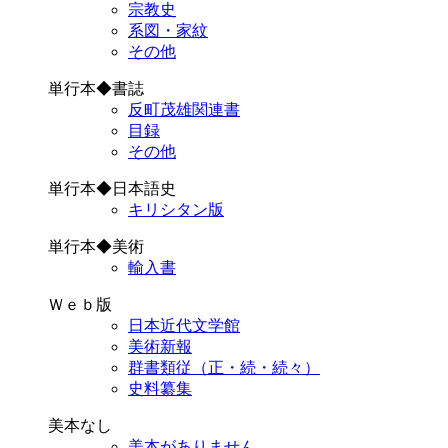
宗教史
系図・家紋
その他
単行本◆書誌
反町茂雄関連書
目録
その他
単行本◆日本語史
キリシタン版
単行本◆美術
輸入書
Ｗｅｂ版
日本近代文学館
美術新報
群書類従（正・続・続々）
史料纂集
美本なし
美本がありません