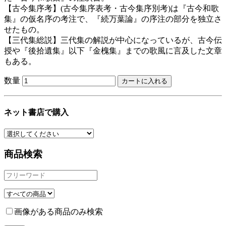
【古今集序考】(古今集序表考・古今集序別考)は『古今和歌
集』の仮名序の考注で、『続万葉論』の序注の部分を独立さ
せたもの。
【三代集総説】三代集の解説が中心になっているが、古今伝
授や『後拾遺集』以下『金槐集』までの歌風に言及した文章
もある。
数量
ネット書店で購入
商品検索
画像がある商品のみ検索