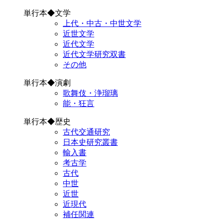
単行本◆文学
上代・中古・中世文学
近世文学
近代文学
近代文学研究双書
その他
単行本◆演劇
歌舞伎・浄瑠璃
能・狂言
単行本◆歴史
古代交通研究
日本史研究叢書
輸入書
考古学
古代
中世
近世
近現代
補任関連