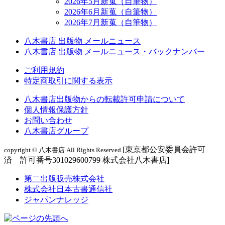
2026年5月新蒐（自筆物）
2026年6月新蒐（自筆物）
2026年7月新蒐（自筆物）
八木書店 出版物 メールニュース
八木書店 出版物 メールニュース・バックナンバー
ご利用規約
特定商取引に関する表示
八木書店出版物からの転載許可申請について
個人情報保護方針
お問い合わせ
八木書店グループ
[東京都公安委員会許可
copyright © 八木書店 All Rights Reserved.
済 許可番号301029600799 株式会社八木書店]
第二出版販売株式会社
株式会社日本古書通信社
ジャパンナレッジ