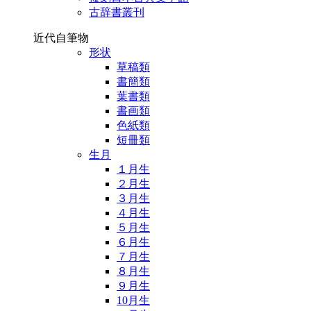
古辞書叢刊
近代自筆物
形状
草稿類
書簡類
葉書類
書画類
色紙類
短冊類
生月
１月生
２月生
３月生
４月生
５月生
６月生
７月生
８月生
９月生
10月生