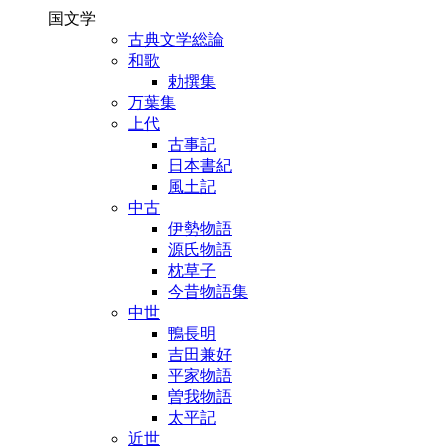
国文学
古典文学総論
和歌
勅撰集
万葉集
上代
古事記
日本書紀
風土記
中古
伊勢物語
源氏物語
枕草子
今昔物語集
中世
鴨長明
吉田兼好
平家物語
曽我物語
太平記
近世