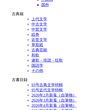
国外
古典籍
上代文学
中古文学
中世文学
絵巻
近世文学
草双紙
古典芸能
和歌
連歌・俳諧・狂歌
国語学
その他
古書目録
93号古典文学特輯
95号近代文学特輯
2026年2月新蒐（自筆物）
2026年3月新蒐（自筆物）
2026年4月新蒐（自筆物）