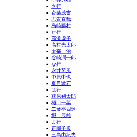
さ行
斎藤茂吉
志賀直哉
島崎藤村
た行
高浜虚子
高村光太郎
太宰 治
谷崎潤一郎
な行
永井荷風
中原中也
夏目漱石
は行
萩原朔太郎
樋口一葉
二葉亭四迷
堀 辰雄
ま行
正岡子規
三島由紀夫