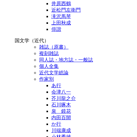
井原西鶴
近松門左衛門
滝沢馬琴
上田秋成
俳諧
国文学（近代）
雑誌（原書）
複刻雑誌
同人誌・地方誌・一般誌
個人全集
近代文学総論
作家別
あ行
会津八一
芥川龍之介
石川啄木
泉 鏡花
内田百閒
か行
川端康成
小林秀雄