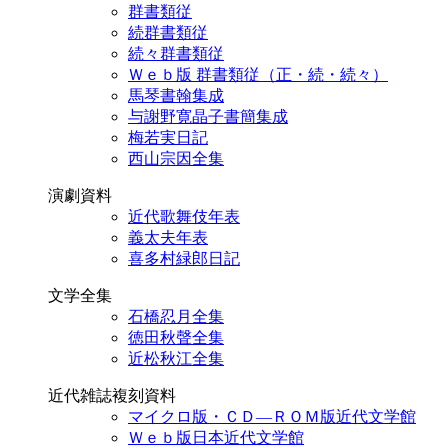
群書類従
続群書類従
続々群書類従
Ｗｅｂ版 群書類従（正・続・続々）
馬琴書翰集成
与謝野寛晶子書簡集成
梅若実日記
西山宗因全集
演劇資料
近代歌舞伎年表
義太夫年表
喜多村緑郎日記
文学全集
石橋忍月全集
徳田秋聲全集
近松秋江全集
近代雑誌複刻資料
マイクロ版・ＣＤ―ＲＯＭ版近代文学館
Ｗｅｂ版日本近代文学館