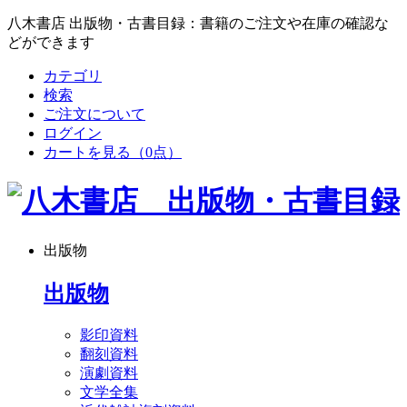
八木書店 出版物・古書目録：書籍のご注文や在庫の確認な
どができます
カテゴリ
検索
ご注文について
ログイン
カートを見る
（0点）
出版物
出版物
影印資料
翻刻資料
演劇資料
文学全集