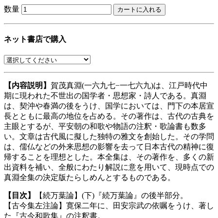
数量
ネット書店で購入
【内容説明】
賀茂真淵(一六九七−一七六九)は、江戸時代中
期に現われた不世出の国学者・思想家・詩人である。真淵
は、契沖や春満の後をうけ、国学においては、門下の本居宣
長とともに最高の地位を占める。その著作は、古代の古典を
主眼とするが、平安朝の和歌や物語の注釈・歌論書も数多
い。文章は古代風に擬した独特の雅文を創始した。その学問
は、儒仏などの外来思想の影響を去って日本古代の精神に復
帰することを理想とした。本全集は、その著作を、多くの新
出資料を補い、全般にわたり解説に意を用いて、現時点での
真淵全集の決定版たらしめんとするものである。
【目次】
【続万葉論】(下)『続万葉論』の後半部分。
【古今集左注論】寛保二年に、田安宗武の依嘱をうけ、著し
た『古今和歌集』の注釈書。