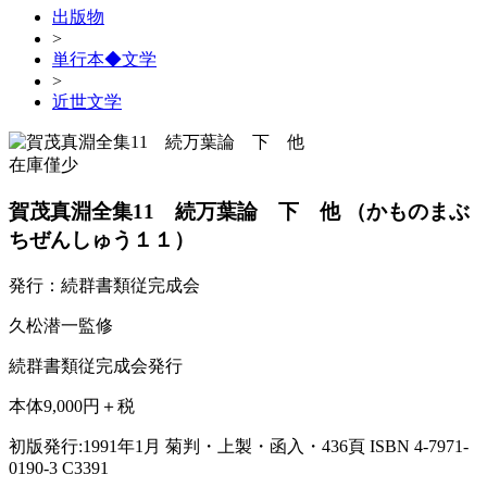
出版物
>
単行本◆文学
>
近世文学
在庫僅少
賀茂真淵全集11 続万葉論 下 他
（かものまぶ
ちぜんしゅう１１）
発行：続群書類従完成会
久松潜一監修
続群書類従完成会発行
本体9,000円＋税
初版発行:1991年1月
菊判・上製・函入・436頁
ISBN 4-7971-
0190-3 C3391