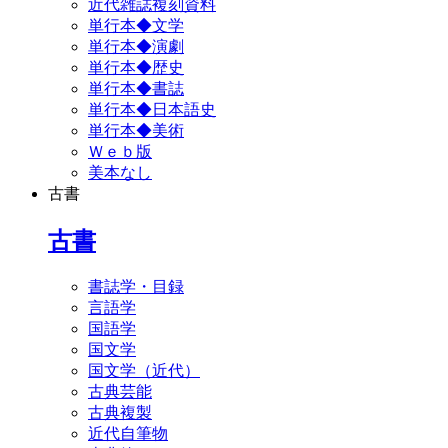
近代雑誌複刻資料
単行本◆文学
単行本◆演劇
単行本◆歴史
単行本◆書誌
単行本◆日本語史
単行本◆美術
Ｗｅｂ版
美本なし
古書
古書
書誌学・目録
言語学
国語学
国文学
国文学（近代）
古典芸能
古典複製
近代自筆物