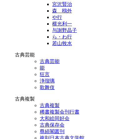
宮沢賢治
森 鴎外
や行
横光利一
与謝野晶子
ら・わ行
若山牧水
古典芸能
古典芸能
能
狂言
浄瑠璃
歌舞伎
古典複製
古典複製
稀書複製会刊行書
大和絵同好会
古典保存会
尊経閣叢刊
複刻日本古典文学館