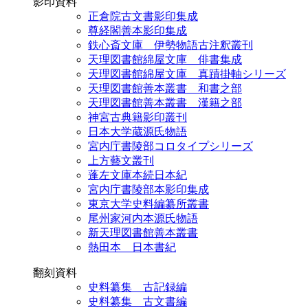
影印資料
正倉院古文書影印集成
尊経閣善本影印集成
鉄心斎文庫 伊勢物語古注釈叢刊
天理図書館綿屋文庫 俳書集成
天理図書館綿屋文庫 真蹟掛軸シリーズ
天理図書館善本叢書 和書之部
天理図書館善本叢書 漢籍之部
神宮古典籍影印叢刊
日本大学蔵源氏物語
宮内庁書陵部コロタイプシリーズ
上方藝文叢刊
蓬左文庫本続日本紀
宮内庁書陵部本影印集成
東京大学史料編纂所叢書
尾州家河内本源氏物語
新天理図書館善本叢書
熱田本 日本書紀
翻刻資料
史料纂集 古記録編
史料纂集 古文書編