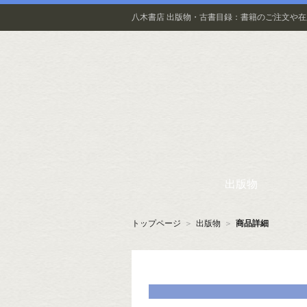
八木書店 出版物・古書目録：書籍のご注文や
出版物
トップページ
＞
出版物
＞
商品詳細