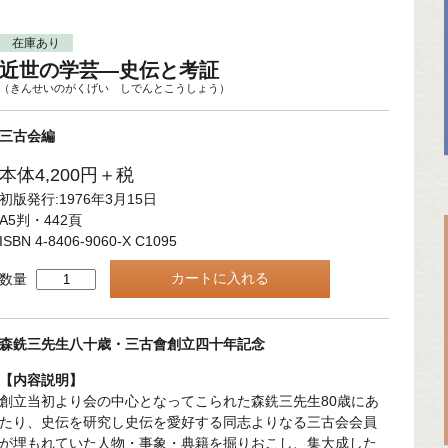
在庫あり
近世の学芸—史伝と考証
（きんせいのがくげい しでんとこうしょう）
三古会編
本体4,200円＋税
初版発行:1976年3月15日
A5判・442頁
ISBN 4-8406-9060-X C1095
数量
森銑三先生八十歳・三古會創立四十年記念
【内容説明】
創立当初より会の中心となってこられた森銑三先生80歳にあ
たり、史伝を研究し史伝を愛好する同志よりなる三古会会員
が埋もれていた人物・事象・典籍を掘りおこし、集大成した