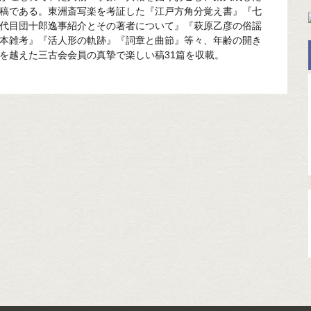
稿である。東洲斎写楽を考証した『江戸方角分覚え書』『七
代目団十郎逸事紹介とその著者について』『萩原乙彦の俗謡
本雑考』『活人形の軌跡』『詞章と曲節』等々、年齢の開き
を越えた三古会会員の真摯で楽しい稿31篇を収載。