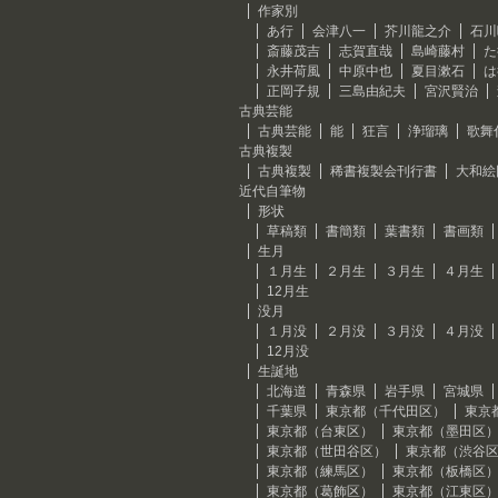
作家別
あ行
会津八一
芥川龍之介
石川
斎藤茂吉
志賀直哉
島崎藤村
た
永井荷風
中原中也
夏目漱石
は
正岡子規
三島由紀夫
宮沢賢治
古典芸能
古典芸能
能
狂言
浄瑠璃
歌舞
古典複製
古典複製
稀書複製会刊行書
大和絵
近代自筆物
形状
草稿類
書簡類
葉書類
書画類
生月
１月生
２月生
３月生
４月生
12月生
没月
１月没
２月没
３月没
４月没
12月没
生誕地
北海道
青森県
岩手県
宮城県
千葉県
東京都（千代田区）
東京
東京都（台東区）
東京都（墨田区
東京都（世田谷区）
東京都（渋谷
東京都（練馬区）
東京都（板橋区
東京都（葛飾区）
東京都（江東区