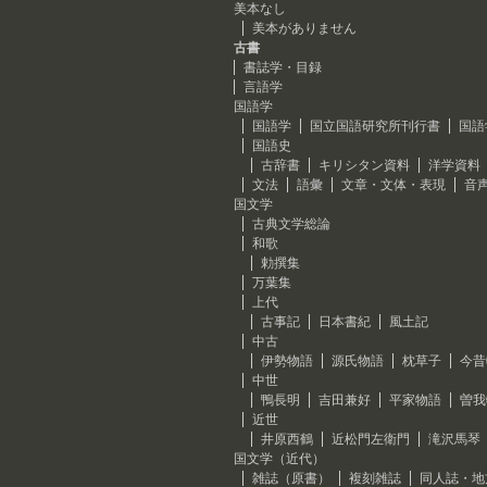
美本なし
美本がありません
古書
書誌学・目録
言語学
国語学
国語学
国立国語研究所刊行書
国語
国語史
古辞書
キリシタン資料
洋学資料
文法
語彙
文章・文体・表現
音
国文学
古典文学総論
和歌
勅撰集
万葉集
上代
古事記
日本書紀
風土記
中古
伊勢物語
源氏物語
枕草子
今昔
中世
鴨長明
吉田兼好
平家物語
曽我
近世
井原西鶴
近松門左衛門
滝沢馬琴
国文学（近代）
雑誌（原書）
複刻雑誌
同人誌・地