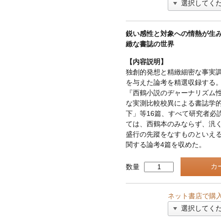
鋭い感性と対象への情熱が生
緻な書誌の世界
【内容説明】
独創的発想と精緻細密な事実
を与えた論考を精選収録する
『西鶴小説のヂャーナリズム
な実測比較校異による書誌学
下」等16篇、すべて研究者必
ては、西鶴本のみならず、汎
盛行の先蹤をなすものといえ
関する論考4篇を収めた。
数量
ネット書店で購