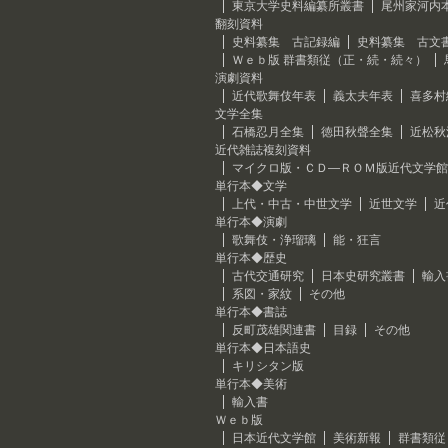
東京大学史料編纂所叢書
尾州家河内
翻刻資料
史料纂集 古記録編
史料纂集 古文
Ｗｅｂ版 群書類従（正・続・続々）
演劇資料
近代歌舞伎年表
義太夫年表
喜多村
文学全集
石橋忍月全集
徳田秋聲全集
近松秋
近代雑誌複刻資料
マイクロ版・ＣＤ―ＲＯＭ版近代文学館
単行本◆文学
上代・中古・中世文学
近世文学
近
単行本◆演劇
歌舞伎・浄瑠璃
能・狂言
単行本◆歴史
古代交通研究
日本史研究叢書
輸入
系図・家紋
その他
単行本◆書誌
反町茂雄関連書
目録
その他
単行本◆日本語史
キリシタン版
単行本◆美術
輸入書
Ｗｅｂ版
日本近代文学館
美術新報
群書類従