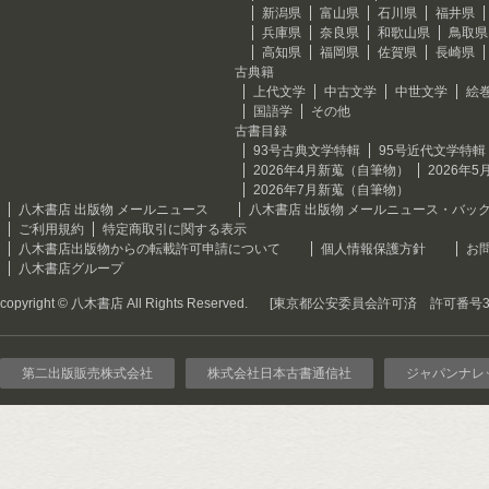
新潟県
富山県
石川県
福井県
兵庫県
奈良県
和歌山県
鳥取県
高知県
福岡県
佐賀県
長崎県
古典籍
上代文学
中古文学
中世文学
絵
国語学
その他
古書目録
93号古典文学特輯
95号近代文学特輯
2026年4月新蒐（自筆物）
2026年
2026年7月新蒐（自筆物）
八木書店 出版物 メールニュース
八木書店 出版物 メールニュース・バッ
ご利用規約
特定商取引に関する表示
八木書店出版物からの転載許可申請について
個人情報保護方針
お
八木書店グループ
copyright © 八木書店 All Rights Reserved.
[東京都公安委員会許可済 許可番号301
第二出版販売株式会社
株式会社日本古書通信社
ジャパンナレ