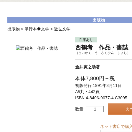
出版物
出版物
>
単行本◆文学
>
近世文学
在庫あり
西鶴考 作品・書誌
（さいかくこう さくひん しょし）
金井寅之助著
本体7,800円＋税
初版発行:1991年3月11日
A5判・442頁
ISBN 4-8406-9077-4 C3095
数量
ネット書店で購