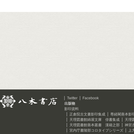
Twitter
Facebook
出版物
影印資料
正倉院古文書影印集成
尊経閣善本影
天理図書館綿屋文庫 俳書集成
天理
天理図書館善本叢書 漢籍之部
神宮
宮内庁書陵部コロタイプシリーズ
上