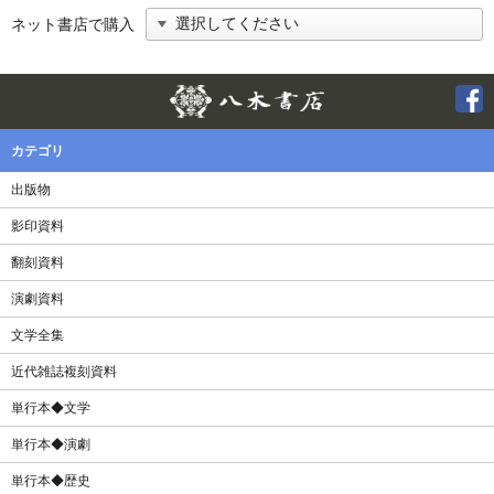
ネット書店で購入
Twitter
F
カテゴリ
出版物
影印資料
翻刻資料
演劇資料
文学全集
近代雑誌複刻資料
単行本◆文学
単行本◆演劇
単行本◆歴史