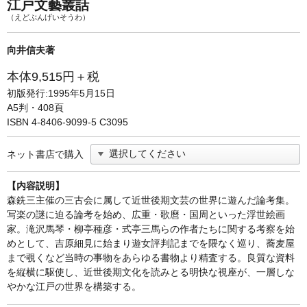
単行本◆日本語史
古書目録
江戸文藝叢話
（えどぶんげいそうわ）
単行本◆美術
向井信夫著
Ｗｅｂ版
本体9,515円＋税
美本なし
初版発行:1995年5月15日
A5判・408頁
ISBN 4-8406-9099-5 C3095
ネット書店で購入
【内容説明】
森銑三主催の三古会に属して近世後期文芸の世界に遊んだ論考集。
写楽の謎に迫る論考を始め、広重・歌麿・国周といった浮世絵画
家。滝沢馬琴・柳亭種彦・式亭三馬らの作者たちに関する考察を始
めとして、吉原細見に始まり遊女評判記までを隈なく巡り、蕎麦屋
まで覗くなど当時の事物をあらゆる書物より精査する。良質な資料
を縦横に駆使し、近世後期文化を読みとる明快な視座が、一層しな
やかな江戸の世界を構築する。