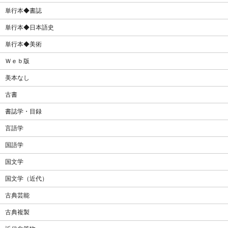
単行本◆書誌
単行本◆日本語史
単行本◆美術
Ｗｅｂ版
美本なし
古書
書誌学・目録
言語学
国語学
国文学
国文学（近代）
古典芸能
古典複製