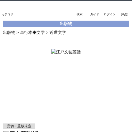
出版物
古書
画像がある商品のみ検索
（0点）
出版物
出版物
古書
出版物
>
単行本◆文学
>
近世文学
影印資料
書誌学・目録
翻刻資料
言語学
演劇資料
国語学
文学全集
国文学
近代雑誌複刻資料
国文学（近代）
単行本◆文学
古典芸能
単行本◆演劇
古典複製
単行本◆歴史
近代自筆物
単行本◆書誌
古典籍
品切・重版未定