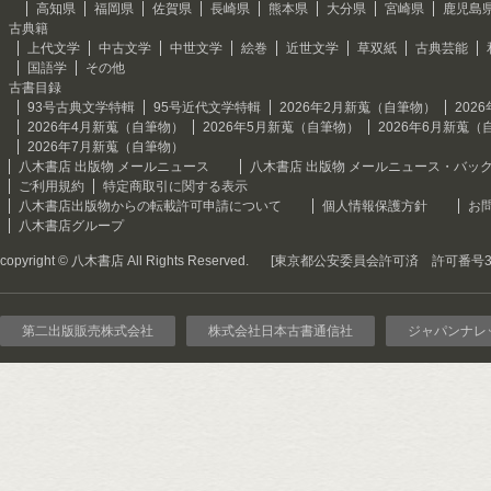
高知県
福岡県
佐賀県
長崎県
熊本県
大分県
宮崎県
鹿児島
古典籍
上代文学
中古文学
中世文学
絵巻
近世文学
草双紙
古典芸能
国語学
その他
古書目録
93号古典文学特輯
95号近代文学特輯
2026年2月新蒐（自筆物）
202
2026年4月新蒐（自筆物）
2026年5月新蒐（自筆物）
2026年6月新蒐（
2026年7月新蒐（自筆物）
八木書店 出版物 メールニュース
八木書店 出版物 メールニュース・バッ
ご利用規約
特定商取引に関する表示
八木書店出版物からの転載許可申請について
個人情報保護方針
お
八木書店グループ
copyright © 八木書店 All Rights Reserved.
[東京都公安委員会許可済 許可番号301
第二出版販売株式会社
株式会社日本古書通信社
ジャパンナレ