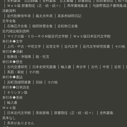
史料纂集 古記録編
史料纂集 古文書編
群書類従
続群書類従
続々
Ｗｅｂ版 群書類従（正・続・続々）
馬琴書翰集成
与謝野寛晶子書簡集成
演劇資料
近代歌舞伎年表
義太夫年表
喜多村緑郎日記
文学全集
石橋忍月全集
徳田秋聲全集
近松秋江全集
近代雑誌複刻資料
マイクロ版・ＣＤ―ＲＯＭ版近代文学館
Ｗｅｂ版日本近代文学館
単行本◆文学
上代・中古・中世文学
近世文学
近代文学
近代文学研究双書
その他
単行本◆演劇
歌舞伎・浄瑠璃
能・狂言
単行本◆歴史
古代交通研究
日本史研究叢書
輸入書
考古学
古代
中世
近世
系図・家紋
その他
単行本◆書誌
反町茂雄関連書
目録
その他
単行本◆日本語史
キリシタン版
単行本◆美術
輸入書
Ｗｅｂ版
日本近代文学館
美術新報
群書類従（正・続・続々）
史料纂集
美本なし
美本がありません