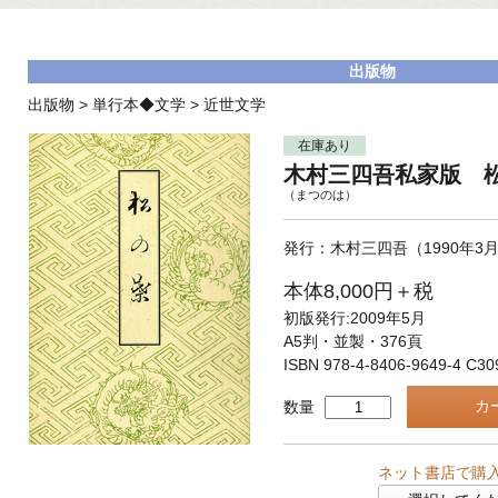
出版物
出版物
>
単行本◆文学
>
近世文学
在庫あり
木村三四吾私家版 
（まつのは）
発行：木村三四吾（1990年3月
本体8,000円＋税
初版発行:2009年5月
A5判・並製・376頁
ISBN 978-4-8406-9649-4 C30
数量
ネット書店で購