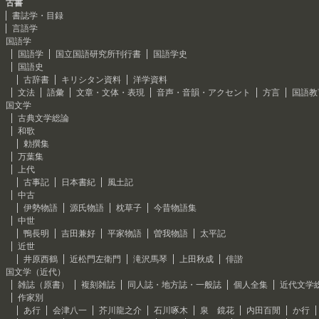
古書
書誌学・目録
言語学
国語学
国語学
国立国語研究所刊行書
国語学史
国語史
古辞書
キリシタン資料
洋学資料
文法
語彙
文章・文体・表現
音声・音韻・アクセント
方言
国語教
国文学
古典文学総論
和歌
勅撰集
万葉集
上代
古事記
日本書紀
風土記
中古
伊勢物語
源氏物語
枕草子
今昔物語集
中世
鴨長明
吉田兼好
平家物語
曽我物語
太平記
近世
井原西鶴
近松門左衛門
滝沢馬琴
上田秋成
俳諧
国文学（近代）
雑誌（原書）
複刻雑誌
同人誌・地方誌・一般誌
個人全集
近代文学
作家別
あ行
会津八一
芥川龍之介
石川啄木
泉 鏡花
内田百閒
か行