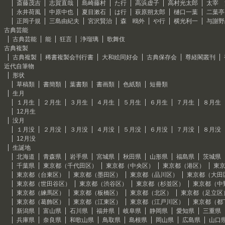
斎藤茂吉
志賀直哉
島崎藤村
た行
高浜虚子
高村光太郎
太宰 
永井荷風
中原中也
夏目漱石
は行
萩原朔太郎
樋口一葉
二葉亭
正岡子規
三島由紀夫
宮沢賢治
森 鴎外
や行
横光利一
与謝野
古典芸能
古典芸能
能
狂言
浄瑠璃
歌舞伎
古典複製
古典複製
稀書複製会刊行書
大和絵同好会
古典保存会
尊経閣叢刊
近代自筆物
形状
草稿類
書簡類
葉書類
書画類
色紙類
短冊類
生月
１月生
２月生
３月生
４月生
５月生
６月生
７月生
８月生
12月生
没月
１月没
２月没
３月没
４月没
５月没
６月没
７月没
８月没
12月没
生誕地
北海道
青森県
岩手県
宮城県
秋田県
山形県
福島県
茨城県
千葉県
東京都（千代田区）
東京都（中央区）
東京都（港区）
東
東京都（台東区）
東京都（墨田区）
東京都（品川区）
東京都（大田
東京都（世田谷区）
東京都（渋谷区）
東京都（杉並区）
東京都（中
東京都（練馬区）
東京都（板橋区）
東京都（北区）
東京都（足立区
東京都（葛飾区）
東京都（江東区）
東京都（江戸川区）
東京都（都
新潟県
富山県
石川県
福井県
岐阜県
静岡県
愛知県
三重県
兵庫県
奈良県
和歌山県
鳥取県
島根県
岡山県
広島県
山口