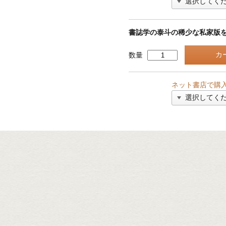
書誌学の泰斗の稀少な私家版
数量
ネット書店で購