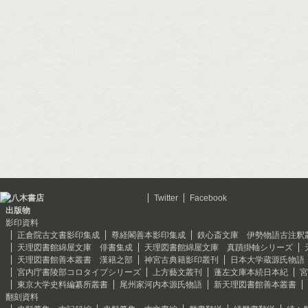
Twitter
Facebook
出版物
影印資料
正倉院古文書影印集成
尊経閣善本影印集成
鉄心斎文庫 伊勢物語古注釈
天理図書館綿屋文庫 俳書集成
天理図書館綿屋文庫 真蹟掛軸シリーズ
天理図書館善本叢書 漢籍之部
神宮古典籍影印叢刊
日本大学蔵源氏物語
宮内庁書陵部コロタイプシリーズ
上方藝文叢刊
蓬左文庫本続日本紀
宮
東京大学史料編纂所叢書
尾州家河内本源氏物語
新天理図書館善本叢書
翻刻資料