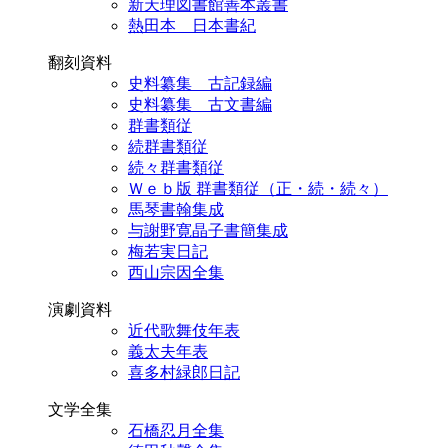
新天理図書館善本叢書
熱田本 日本書紀
翻刻資料
史料纂集 古記録編
史料纂集 古文書編
群書類従
続群書類従
続々群書類従
Ｗｅｂ版 群書類従（正・続・続々）
馬琴書翰集成
与謝野寛晶子書簡集成
梅若実日記
西山宗因全集
演劇資料
近代歌舞伎年表
義太夫年表
喜多村緑郎日記
文学全集
石橋忍月全集