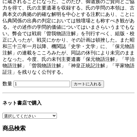
に蔵されることになった。このたび、御遺族のご賛同とご協
力を得て、氏の主要遺著を収録する。氏の学問の本領は、古
典本文の典拠の的確な解明を中心とする注釈にあり、ことに
仏典関係の出典の判定においては独壇場とも称すべき観があ
る。その述作の学問的価値についてはいまさらいうまでもな
い。弊会では戦前「曽我物語注解」を刊行すべく、組版・校
正に入ったが、戦災にかかり、その計画は頓挫した。また昭
和三十三年一月以降、機関誌「史学・文学」に、「保元物語
注解」の連載をこころみたが、同誌の休刊により未完のまま
となった。今度、氏の未刊主要遺書「保元物語注解」「平治
物語注解」「曽我物語注解」「神皇正統記注解」「平家物語
証注」を残りなく公刊する。
数量
ネット書店で購入
商品検索