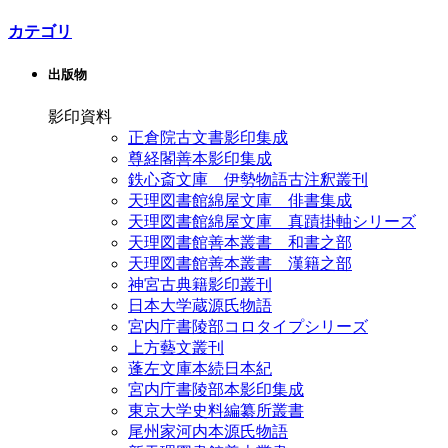
カテゴリ
出版物
影印資料
正倉院古文書影印集成
尊経閣善本影印集成
鉄心斎文庫 伊勢物語古注釈叢刊
天理図書館綿屋文庫 俳書集成
天理図書館綿屋文庫 真蹟掛軸シリーズ
天理図書館善本叢書 和書之部
天理図書館善本叢書 漢籍之部
神宮古典籍影印叢刊
日本大学蔵源氏物語
宮内庁書陵部コロタイプシリーズ
上方藝文叢刊
蓬左文庫本続日本紀
宮内庁書陵部本影印集成
東京大学史料編纂所叢書
尾州家河内本源氏物語