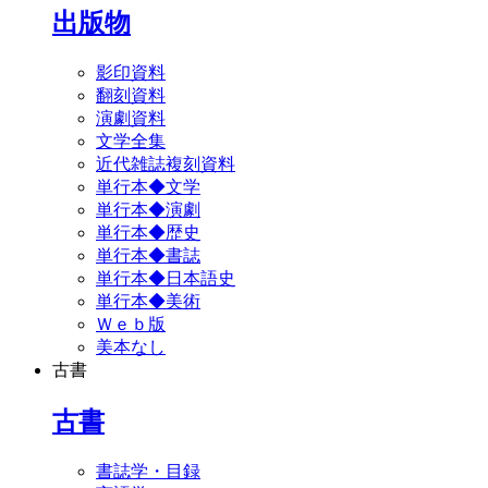
出版物
影印資料
翻刻資料
演劇資料
文学全集
近代雑誌複刻資料
単行本◆文学
単行本◆演劇
単行本◆歴史
単行本◆書誌
単行本◆日本語史
単行本◆美術
Ｗｅｂ版
美本なし
古書
古書
書誌学・目録