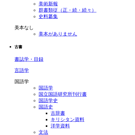
美術新報
群書類従（正・続・続々）
史料纂集
美本なし
美本がありません
古書
書誌学・目録
言語学
国語学
国語学
国立国語研究所刊行書
国語学史
国語史
古辞書
キリシタン資料
洋学資料
文法