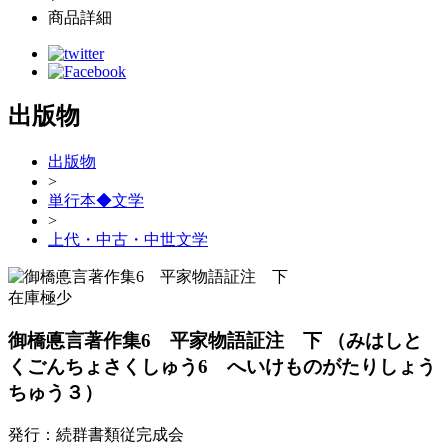
商品詳細
出版物
出版物
>
単行本◆文学
>
上代・中古・中世文学
在庫極少
御橋悳言著作集6 平家物語証注 下
（みはしと
くごんちょさくしゅう6 へいけものがたりしょう
ちゅう３）
発行：続群書類従完成会