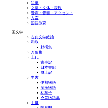
語彙
文章・文体・表現
音声・音韻・アクセント
方言
国語教育
国文学
古典文学総論
和歌
勅撰集
万葉集
上代
古事記
日本書紀
風土記
中古
伊勢物語
源氏物語
枕草子
今昔物語集
中世
鴨長明