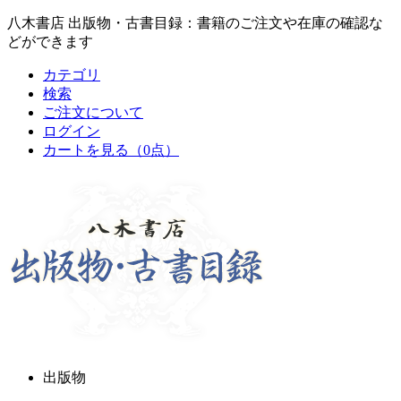
八木書店 出版物・古書目録：書籍のご注文や在庫の確認な
どができます
カテゴリ
検索
ご注文について
ログイン
カートを見る
（0点）
出版物