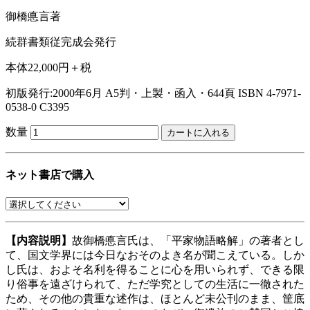
御橋悳言著
続群書類従完成会発行
本体22,000円＋税
初版発行:2000年6月
A5判・上製・函入・644頁
ISBN 4-7971-
0538-0 C3395
数量
ネット書店で購入
【内容説明】
故御橋悳言氏は、「平家物語略解」の著者とし
て、国文学界には今日なおそのよき名が聞こえている。しか
し氏は、およそ名利を得ることに心を用いられず、できる限
り俗事を遠ざけられて、ただ学究としての生活に一徹された
ため、その他の貴重な述作は、ほとんど未公刊のまま、筐底