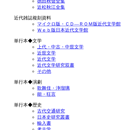
徳田秋聲全集
近松秋江全集
近代雑誌複刻資料
マイクロ版・ＣＤ―ＲＯＭ版近代文学館
Ｗｅｂ版日本近代文学館
単行本◆文学
上代・中古・中世文学
近世文学
近代文学
近代文学研究双書
その他
単行本◆演劇
歌舞伎・浄瑠璃
能・狂言
単行本◆歴史
古代交通研究
日本史研究叢書
輸入書
考古学