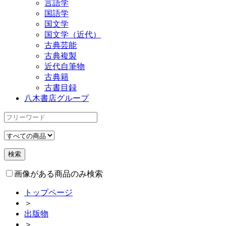
言語学
国語学
国文学
国文学（近代）
古典芸能
古典複製
近代自筆物
古典籍
古書目録
八木書店グループ
画像がある商品のみ検索
トップページ
＞
出版物
＞