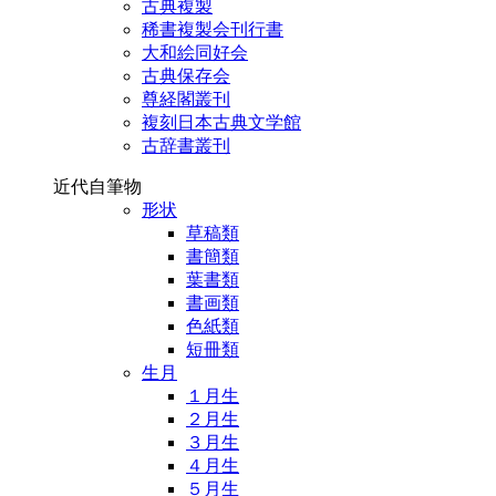
古典複製
稀書複製会刊行書
大和絵同好会
古典保存会
尊経閣叢刊
複刻日本古典文学館
古辞書叢刊
近代自筆物
形状
草稿類
書簡類
葉書類
書画類
色紙類
短冊類
生月
１月生
２月生
３月生
４月生
５月生