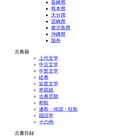
長崎県
熊本県
大分県
宮崎県
鹿児島県
沖縄県
国外
古典籍
上代文学
中古文学
中世文学
絵巻
近世文学
草双紙
古典芸能
和歌
連歌・俳諧・狂歌
国語学
その他
古書目録