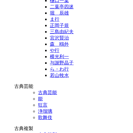
樋口一葉
二葉亭四迷
堀 辰雄
ま行
正岡子規
三島由紀夫
宮沢賢治
森 鴎外
や行
横光利一
与謝野晶子
ら・わ行
若山牧水
古典芸能
古典芸能
能
狂言
浄瑠璃
歌舞伎
古典複製