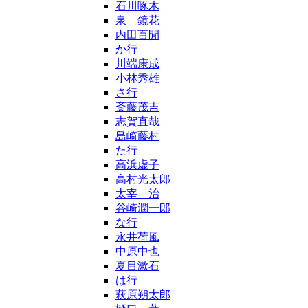
石川啄木
泉 鏡花
内田百閒
か行
川端康成
小林秀雄
さ行
斎藤茂吉
志賀直哉
島崎藤村
た行
高浜虚子
高村光太郎
太宰 治
谷崎潤一郎
な行
永井荷風
中原中也
夏目漱石
は行
萩原朔太郎