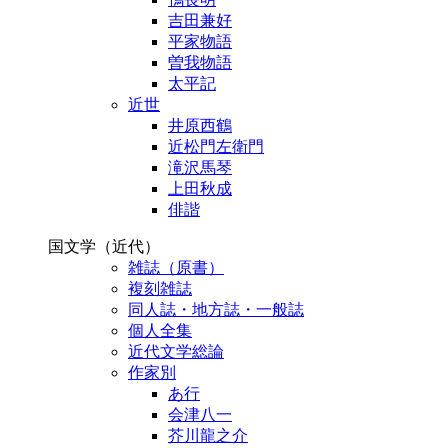
吉田兼好
平家物語
曽我物語
太平記
近世
井原西鶴
近松門左衛門
滝沢馬琴
上田秋成
俳諧
国文学（近代）
雑誌（原書）
複刻雑誌
同人誌・地方誌・一般誌
個人全集
近代文学総論
作家別
あ行
会津八一
芥川龍之介