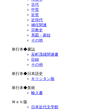
古代
中世
近世
近現代
補任関連
宗教史
系図・家紋
その他
単行本◆書誌
反町茂雄関連書
目録
その他
単行本◆日本語史
キリシタン版
単行本◆美術
輸入書
Ｗｅｂ版
日本近代文学館