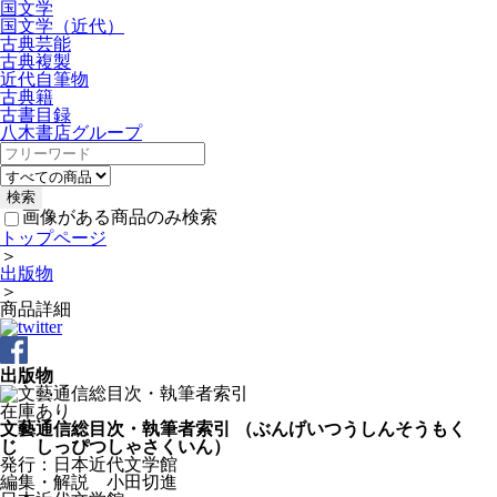
国文学
国文学（近代）
古典芸能
古典複製
近代自筆物
古典籍
古書目録
八木書店グループ
画像がある商品のみ検索
トップページ
＞
出版物
＞
商品詳細
出版物
在庫あり
文藝通信総目次・執筆者索引
（ぶんげいつうしんそうもく
じ しっぴつしゃさくいん）
発行：日本近代文学館
編集・解説 小田切進