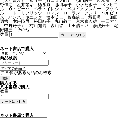
（大江賢次） 須井一（谷口善太郎） 須山討一 鈴木清 立
野信之 壺井繁治 徳永直 那珂孝平 小坂たき子 ベツヒエ
ル Ｏ・ビーハ ベラ・イレシユ ベスイメンスキー フツペ
ルト ト・リフリッツ ロマン・ローラン アンリ・バルビユ
ス ハンス・ギユンタ 橋本英吉 藤森成吉 堀田昇一 細田
源吉 本庄陸男 松田解子 丸山義二 宮木喜久雄 一田アキ
（中野鈴子） 村山知義 森山啓 山田清三郎 湯浅芳子 淀
野隆三 その他
数量
ネット書店で購入
商品検索
画像がある商品のみ検索
購入する
八木書店で購入
数量
ネット書店で購入