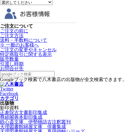
ご注文について
ご注文の前に
ご注文方法
送料・手数料について
※ 一般のお客様へ
ご注文の変更やキャンセル
特定商取引に関する表示
販売数量
引渡し時期
お問合せ先
Googleブック検索で八木書店の出版物が全文検索できます。
Twitter
Facebook
カテゴリ
出版物
影印資料
正倉院古文書影印集成
尊経閣善本影印集成
鉄心斎文庫 伊勢物語古注釈叢刊
天理図書館綿屋文庫 俳書集成
天理図書館綿屋文庫 真蹟掛軸シリーズ