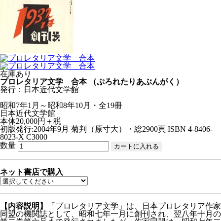
在庫あり
プロレタリア文学 合本
（ぷろれたりあぶんがく）
発行：日本近代文学館
昭和7年1月～昭和8年10月・全19冊
日本近代文学館
本体20,000円＋税
初版発行:2004年9月
菊判（原寸大）・総2900頁
ISBN 4-8406-
8023-X C3000
数量
ネット書店で購入
【内容説明】
「プロレタリア文学」は、日本プロレタリア作家
同盟の機関誌として、昭和七年一月に創刊され、翌八年十月の