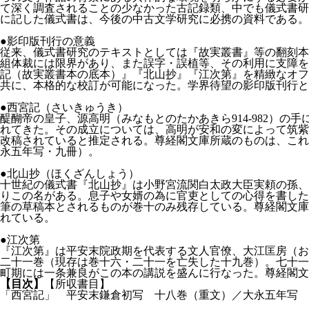
て深く調査されることの少なかった古記録類、中でも儀式書研
に記した儀式書は、今後の中古文学研究に必携の資料である。
●影印版刊行の意義
従来、儀式書研究のテキストとしては『故実叢書』等の翻刻本
組体裁には限界があり、また誤字・誤植等、その利用に支障を
記（故実叢書本の底本）』『北山抄』『江次第』を精緻なオフ
共に、本格的な校訂が可能になった。学界待望の影印版刊行と
●西宮記（さいきゅうき）
醍醐帝の皇子、源高明（みなもとのたかあきら914-982）
れてきた。その成立については、高明が安和の変によって筑紫
改稿されていると推定される。尊経閣文庫所蔵のものは、これ
永五年写・九冊）。
●北山抄（ほくざんしょう）
十世紀の儀式書『北山抄』は小野宮流関白太政大臣実頼の孫、藤
りこの名がある。息子や女婿の為に官吏としての心得を書した
筆の草稿本とされるものが巻十のみ残存している。尊経閣文庫
れている。
●江次第
『江次第』は平安末院政期を代表する文人官僚、大江匡房（おお
二十一巻（現存は巻十六・二十一を亡失した十九巻）。七十一
町期には一条兼良がこの本の講説を盛んに行なった。尊経閣文
【目次】
【所収書目】
「西宮記」 平安末鎌倉初写 十八巻（重文）／大永五年写 