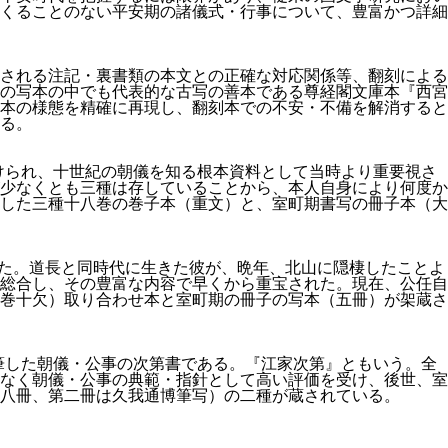
くることのない平安期の諸儀式・行事について、豊富かつ詳細
される注記・裏書類の本文との正確な対応関係等、翻刻による
の写本の中でも代表的な古写の善本である尊経閣文庫本『西宮
本の様態を精確に再現し、翻刻本での不安・不備を解消すると
る。
付けられ、十世紀の朝儀を知る根本資料として当時より重要視さ
少なくとも三種は存していることから、本人自身により何度か
した三種十八巻の巻子本（重文）と、室町期書写の冊子本（大
された。道長と同時代に生きた彼が、晩年、北山に隠棲したことよ
総合し、その豊富な内容で早くから重宝された。現在、公任自
巻十欠）取り合わせ本と室町期の冊子の写本（五冊）が架蔵さ
執筆した朝儀・公事の次第書である。『江家次第』ともいう。全
なく朝儀・公事の典範・指針として高い評価を受け、後世、室
八冊、第二冊は久我通博筆写）の二種が蔵されている。