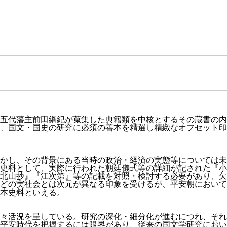
第五代藩主前田綱紀が蒐集した典籍類を中核とするその蔵書の内
、国文・国史の研究に必須の善本を精選し精緻なオフセット印
かし、その背景にある当時の政治・経済の実態等については未
史料として、実際に行われた朝廷儀式等の詳細が記された『小
北山抄』『江次第』等の記載を対照・検討する必要があり、欠
どの実社会とは次元が異なる印象を受けるが、平安朝において
本史料といえる。
々活況を呈している。研究の深化・細分化が進むにつれ、それ
平安時代を把握するには限界があり、従来の国文学研究におい