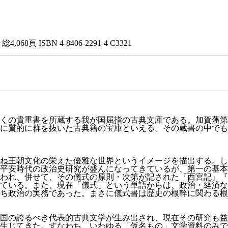
4,068頁
ISBN 4-8406-2291-4 C3321
、多くの貴重書を所蔵する我が国屈指の古典文庫である。加賀藩
に質的に群を抜いた古典籍の宝庫といえる。その蔵書の中でも
ね王朝文化の栄えた優雅な世界というイメージを描出する。し
平安時代の政治史研究が盛んになってきているが、第一の基本
われ、併せて、その儀式の原則・次第が記された『西宮記』『
ている。また、現在「儀式」という単語からは、政治・経済な
ち政治の実務であった。まさに儀式書は歴史の根幹に関わる根
国の誇るべき代表的古典文学が生み出され、現在その研究も益
生じてきた。すなわち、いわゆる「仮名もの」文学資料のみで