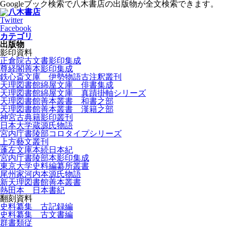
Googleブック検索で八木書店の出版物が全文検索できます。
Twitter
Facebook
カテゴリ
出版物
影印資料
正倉院古文書影印集成
尊経閣善本影印集成
鉄心斎文庫 伊勢物語古注釈叢刊
天理図書館綿屋文庫 俳書集成
天理図書館綿屋文庫 真蹟掛軸シリーズ
天理図書館善本叢書 和書之部
天理図書館善本叢書 漢籍之部
神宮古典籍影印叢刊
日本大学蔵源氏物語
宮内庁書陵部コロタイプシリーズ
上方藝文叢刊
蓬左文庫本続日本紀
宮内庁書陵部本影印集成
東京大学史料編纂所叢書
尾州家河内本源氏物語
新天理図書館善本叢書
熱田本 日本書紀
翻刻資料
史料纂集 古記録編
史料纂集 古文書編
群書類従