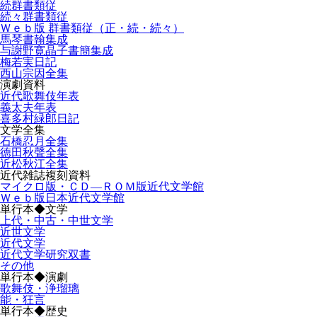
続群書類従
続々群書類従
Ｗｅｂ版 群書類従（正・続・続々）
馬琴書翰集成
与謝野寛晶子書簡集成
梅若実日記
西山宗因全集
演劇資料
近代歌舞伎年表
義太夫年表
喜多村緑郎日記
文学全集
石橋忍月全集
徳田秋聲全集
近松秋江全集
近代雑誌複刻資料
マイクロ版・ＣＤ―ＲＯＭ版近代文学館
Ｗｅｂ版日本近代文学館
単行本◆文学
上代・中古・中世文学
近世文学
近代文学
近代文学研究双書
その他
単行本◆演劇
歌舞伎・浄瑠璃
能・狂言
単行本◆歴史