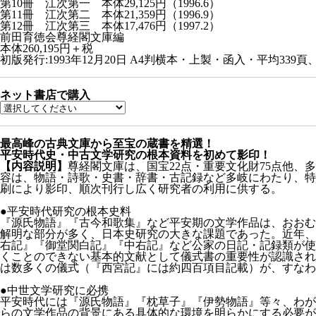
第10冊 江次第一 本体29,125円（1996.6）
第11冊 江次第二 本体21,359円（1996.9）
第12冊 江次第三 本体17,476円（1997.2）
前田育徳会尊経閣文庫編
本体260,195円＋税
初版発行:1993年12月20日
A4判横本・上製・函入・平均339頁、総
ネット書店で購入
最高峰の古典文庫から至宝の蔵書を精選！
平安時代史・中古文学研究の根本資料を初めて影印！
【内容説明】
尊経閣文庫は、国宝22点・重要文化財75点他
容は、物語・詩歌・史書・辞書・古記録など多岐にわたり、特
刷により影印、順次刊行し広く研究者の利用に供する。
●平安時代研究の根本史料
『源氏物語』『古今和歌集』など平安期の文学作品は、おおむ
解明な部分が多く、日本史研究の大きな課題であった。近年、
右記』『御堂関白記』『中右記』など公家の日記・記録類が使
くことのできない基本的文献として儀式書の重要性が認識され
は数多くの儀式（『西宮記』には約四百項目記載）が、すなわ
●中世文学研究に必携
平安時代には『源氏物語』『枕草子』『伊勢物語』等々、わが
らの文学作品の背景にある具体的な環境を明らかにする必要が