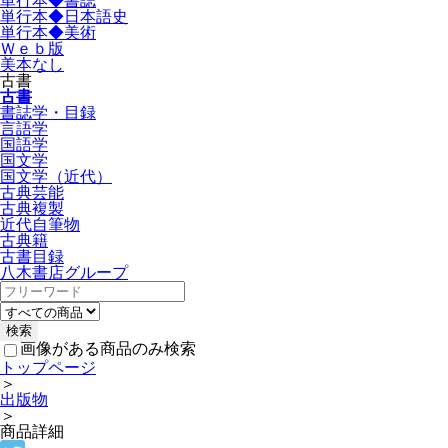
単行本◆書誌
単行本◆日本語史
単行本◆美術
Ｗｅｂ版
美本なし
古書
古書
書誌学・目録
言語学
国語学
国文学
国文学（近代）
古典芸能
古典複製
近代自筆物
古典籍
古書目録
八木書店グループ
画像がある商品のみ検索
トップページ
＞
出版物
＞
商品詳細