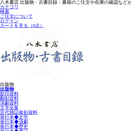
八木書店 出版物・古書目録：書籍のご注文や在庫の確認など
カテゴリ
検索
ご注文について
ログイン
カートを見る
（0点）
出版物
出版物
影印資料
翻刻資料
演劇資料
文学全集
近代雑誌複刻資料
単行本◆文学
単行本◆演劇
単行本◆歴史