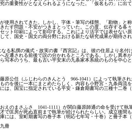
究の重要性がとなえられるようになった。「仮名もの」に出て
が使用されてきた。しかし、字体・筆写の様態、「勘物」と称
きたす問題・不安がつきまとっていた。この度、伝存する各々
セット印刷によって影印する。これにより活字では表せない原
して、国史・国文の両分野における新たな研究成果が期待され
の手になる私撰の儀式・故実の書『西宮記』は、彼の住居より名
へ左遷される前後で説の分かれるところである。しかし異本が
ら写本のうち、最も古い平安末の九条家本系統のものを中心と
原公任（ふじわらのきんとう 966-1041）によって執筆
ものを後に一本にまとめたらしく、内容も小野宮・九条両流を
には、国宝に指定されている平安・鎌倉期書写の三種十二巻（
えのまさふさ 1041-1111）が関白藤原師通の命を受けて
才で匡房が死ぬ直前まで執筆が続けられたらしい。成立後間も
庫には、室町期書写の巻子本（明応七年写・十巻）と冊子本（
九冊