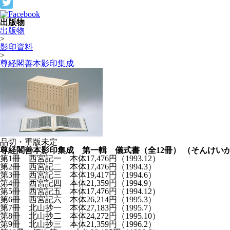
出版物
出版物
>
影印資料
>
尊経閣善本影印集成
品切・重版未定
尊経閣善本影印集成 第一輯 儀式書（全12冊）
（そんけい
第1冊 西宮記一 本体17,476円（1993.12）
第2冊 西宮記二 本体17,476円（1994.3）
第3冊 西宮記三 本体19,417円（1994.6）
第4冊 西宮記四 本体21,359円（1994.9）
第5冊 西宮記五 本体17,476円（1994.12）
第6冊 西宮記六 本体26,214円（1995.3）
第7冊 北山抄一 本体27,183円（1995.7）
第8冊 北山抄二 本体24,272円（1995.10）
第9冊 北山抄三 本体21,359円（1996.2）