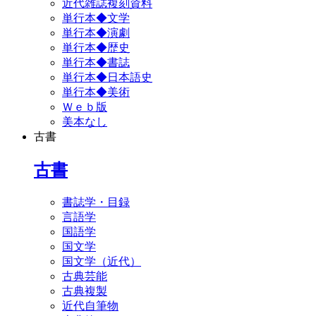
近代雑誌複刻資料
単行本◆文学
単行本◆演劇
単行本◆歴史
単行本◆書誌
単行本◆日本語史
単行本◆美術
Ｗｅｂ版
美本なし
古書
古書
書誌学・目録
言語学
国語学
国文学
国文学（近代）
古典芸能
古典複製
近代自筆物