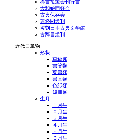
稀書複製会刊行書
大和絵同好会
古典保存会
尊経閣叢刊
複刻日本古典文学館
古辞書叢刊
近代自筆物
形状
草稿類
書簡類
葉書類
書画類
色紙類
短冊類
生月
１月生
２月生
３月生
４月生
５月生
６月生