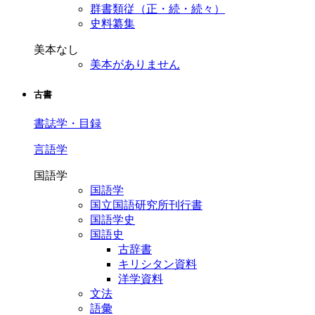
群書類従（正・続・続々）
史料纂集
美本なし
美本がありません
古書
書誌学・目録
言語学
国語学
国語学
国立国語研究所刊行書
国語学史
国語史
古辞書
キリシタン資料
洋学資料
文法
語彙