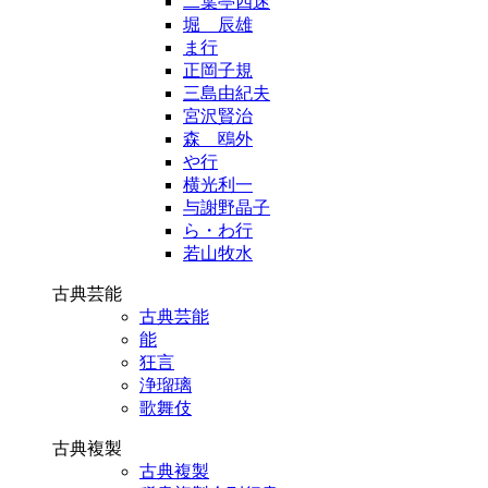
二葉亭四迷
堀 辰雄
ま行
正岡子規
三島由紀夫
宮沢賢治
森 鴎外
や行
横光利一
与謝野晶子
ら・わ行
若山牧水
古典芸能
古典芸能
能
狂言
浄瑠璃
歌舞伎
古典複製
古典複製