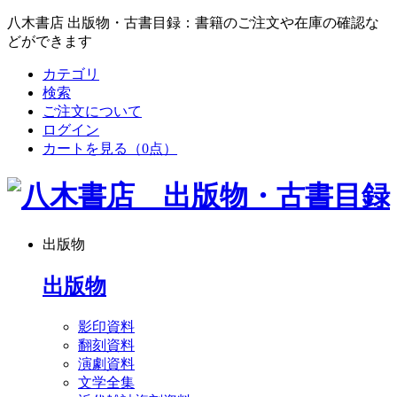
八木書店 出版物・古書目録：書籍のご注文や在庫の確認な
どができます
カテゴリ
検索
ご注文について
ログイン
カートを見る
（0点）
出版物
出版物
影印資料
翻刻資料
演劇資料
文学全集