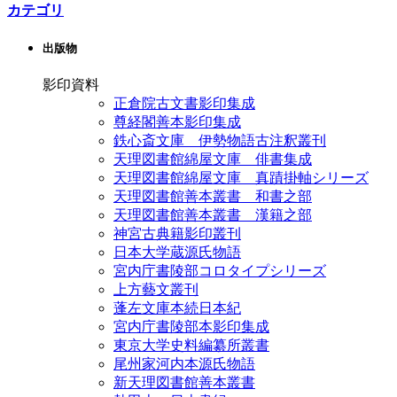
カテゴリ
出版物
影印資料
正倉院古文書影印集成
尊経閣善本影印集成
鉄心斎文庫 伊勢物語古注釈叢刊
天理図書館綿屋文庫 俳書集成
天理図書館綿屋文庫 真蹟掛軸シリーズ
天理図書館善本叢書 和書之部
天理図書館善本叢書 漢籍之部
神宮古典籍影印叢刊
日本大学蔵源氏物語
宮内庁書陵部コロタイプシリーズ
上方藝文叢刊
蓬左文庫本続日本紀
宮内庁書陵部本影印集成
東京大学史料編纂所叢書
尾州家河内本源氏物語
新天理図書館善本叢書