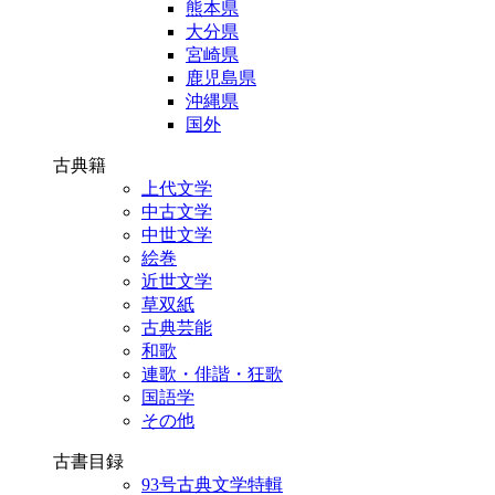
熊本県
大分県
宮崎県
鹿児島県
沖縄県
国外
古典籍
上代文学
中古文学
中世文学
絵巻
近世文学
草双紙
古典芸能
和歌
連歌・俳諧・狂歌
国語学
その他
古書目録
93号古典文学特輯