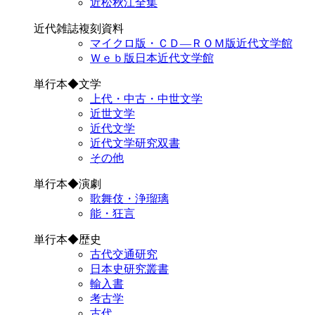
近松秋江全集
近代雑誌複刻資料
マイクロ版・ＣＤ―ＲＯＭ版近代文学館
Ｗｅｂ版日本近代文学館
単行本◆文学
上代・中古・中世文学
近世文学
近代文学
近代文学研究双書
その他
単行本◆演劇
歌舞伎・浄瑠璃
能・狂言
単行本◆歴史
古代交通研究
日本史研究叢書
輸入書
考古学
古代