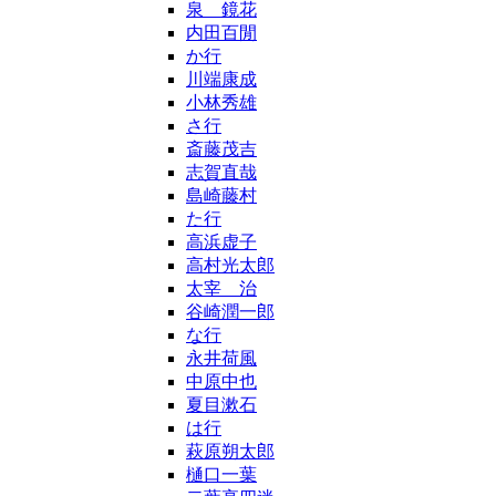
泉 鏡花
内田百閒
か行
川端康成
小林秀雄
さ行
斎藤茂吉
志賀直哉
島崎藤村
た行
高浜虚子
高村光太郎
太宰 治
谷崎潤一郎
な行
永井荷風
中原中也
夏目漱石
は行
萩原朔太郎
樋口一葉