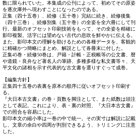
数に限られていた。本集成の公刊によって、初めてその原姿
を逐次庫外へ現わすことになったのである。
正集（四十五巻）、続修（五十巻）完結に続き、続修後集
（四十三巻）、続修別集（五十巻）の全姿を全六冊にして刊
行。最新のオフセット印刷技術をもって、その全姿を精確に
影印複製。活字には望めない古代の息吹を鮮やかに伝える。
また、影印本文の理解を助けるための各種データを、客観的
に精確かつ簡略にまとめ、解説として各冊末に付した。
正集45巻・続修50巻は、戸籍・計帳・正税帳等の公文書、暦
や道鏡・良弁など著名人の筆跡、多種多様な私文書等々、天
平文化の諸相を示す代表的な古文書を選りすぐって成巻。
【編集方針】
正集四十五巻の表裏を原本の順序に従いオフセット印刷す
る。
『大日本古文書』の巻・頁数を脚注として、また紙数は頭注
として表記。これにより、表・裏の対照、『大日本古文書』
での照合を容易にした。
影印本文の縮小率は一巻の中で統一。その実寸は解説に記載
し、文章の余白や四周が判別できるよう、トリミングに注意
した。