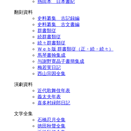
熱田本 日本書紀
翻刻資料
史料纂集 古記録編
史料纂集 古文書編
群書類従
続群書類従
続々群書類従
Ｗｅｂ版 群書類従（正・続・続々）
馬琴書翰集成
与謝野寛晶子書簡集成
梅若実日記
西山宗因全集
演劇資料
近代歌舞伎年表
義太夫年表
喜多村緑郎日記
文学全集
石橋忍月全集
徳田秋聲全集