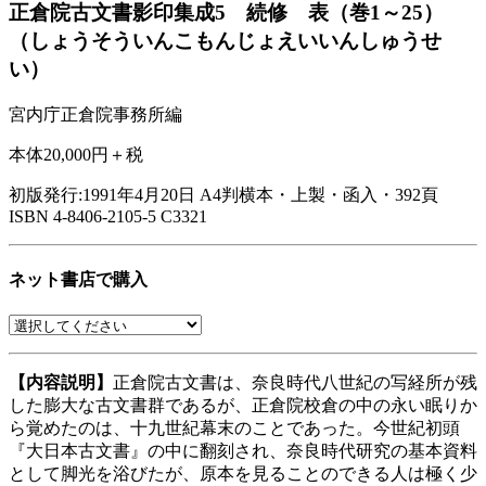
正倉院古文書影印集成5 続修 表（巻1～25）
（しょうそういんこもんじょえいいんしゅうせ
い）
宮内庁正倉院事務所編
本体20,000円＋税
初版発行:1991年4月20日
A4判横本・上製・函入・392頁
ISBN 4-8406-2105-5 C3321
ネット書店で購入
【内容説明】
正倉院古文書は、奈良時代八世紀の写経所が残
した膨大な古文書群であるが、正倉院校倉の中の永い眠りか
ら覚めたのは、十九世紀幕末のことであった。今世紀初頭
『大日本古文書』の中に翻刻され、奈良時代研究の基本資料
として脚光を浴びたが、原本を見ることのできる人は極く少