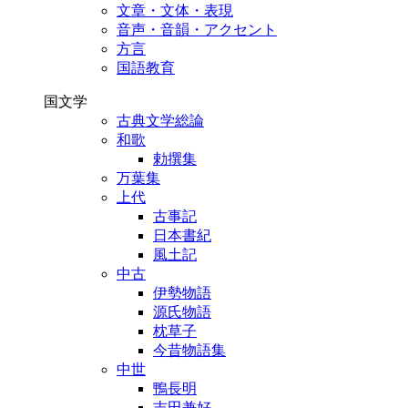
文章・文体・表現
音声・音韻・アクセント
方言
国語教育
国文学
古典文学総論
和歌
勅撰集
万葉集
上代
古事記
日本書紀
風土記
中古
伊勢物語
源氏物語
枕草子
今昔物語集
中世
鴨長明
吉田兼好