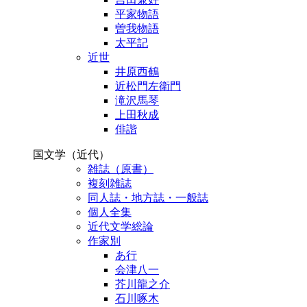
平家物語
曽我物語
太平記
近世
井原西鶴
近松門左衛門
滝沢馬琴
上田秋成
俳諧
国文学（近代）
雑誌（原書）
複刻雑誌
同人誌・地方誌・一般誌
個人全集
近代文学総論
作家別
あ行
会津八一
芥川龍之介
石川啄木