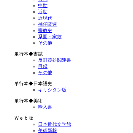
中世
近世
近現代
補任関連
宗教史
系図・家紋
その他
単行本◆書誌
反町茂雄関連書
目録
その他
単行本◆日本語史
キリシタン版
単行本◆美術
輸入書
Ｗｅｂ版
日本近代文学館
美術新報