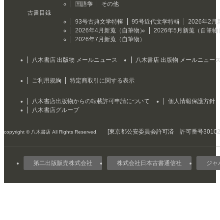
国語学
その他
古書目録
93号古典文学特輯
95号近代文学特輯
2026年2
2026年4月新蒐（自筆物）
2026年5月新蒐（自筆物
2026年7月新蒐（自筆物）
八木書店 出版物 メールニュース
八木書店 出版物 メールニュー
ご利用規約
特定商取引に関する表示
八木書店出版物からの転載許可申請について
個人情報保護方針
八木書店グループ
[東京都公安委員会許可済 許可番号301029
copyright © 八木書店 All Rights Reserved.
第二出版販売株式会社
株式会社日本古書通信社
ジャ