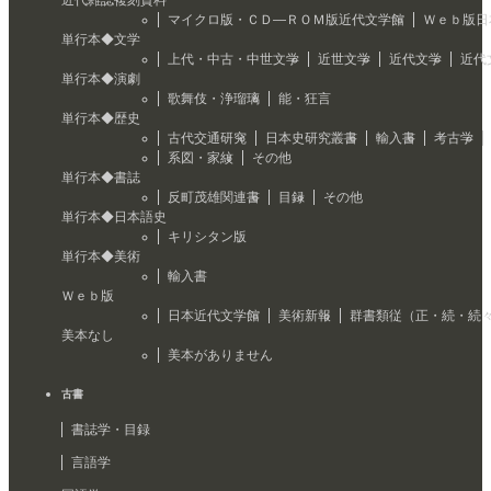
マイクロ版・ＣＤ―ＲＯＭ版近代文学館
Ｗｅｂ版日
単行本◆文学
上代・中古・中世文学
近世文学
近代文学
近代
単行本◆演劇
歌舞伎・浄瑠璃
能・狂言
単行本◆歴史
古代交通研究
日本史研究叢書
輸入書
考古学
系図・家紋
その他
単行本◆書誌
反町茂雄関連書
目録
その他
単行本◆日本語史
キリシタン版
単行本◆美術
輸入書
Ｗｅｂ版
日本近代文学館
美術新報
群書類従（正・続・続
美本なし
美本がありません
古書
書誌学・目録
言語学