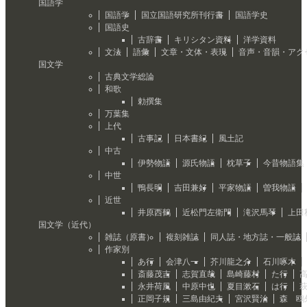
国語学
国語学
国立国語研究所刊行書
国語学史
国語史
古辞書
キリシタン資料
洋学資料
文法
語彙
文章・文体・表現
音声・音韻・アク
国文学
古典文学総論
和歌
勅撰集
万葉集
上代
古事記
日本書紀
風土記
中古
伊勢物語
源氏物語
枕草子
今昔物語集
中世
鴨長明
吉田兼好
平家物語
曽我物語
近世
井原西鶴
近松門左衛門
滝沢馬琴
上田
国文学（近代）
雑誌（原書）
複刻雑誌
同人誌・地方誌・一般誌
作家別
あ行
会津八一
芥川龍之介
石川啄木
斎藤茂吉
志賀直哉
島崎藤村
た行
永井荷風
中原中也
夏目漱石
は行
正岡子規
三島由紀夫
宮沢賢治
森 鴎