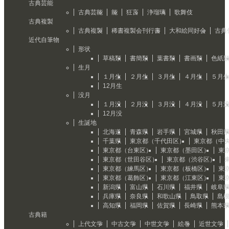
古典芸能
古典芸能
能
狂言
浄瑠璃
歌舞伎
古典複製
古典複製
稀書複製会刊行書
大和絵同好会
古典
近代自筆物
形状
草稿類
書簡類
葉書類
書画類
色紙
生月
１月生
２月生
３月生
４月生
５月
12月生
没月
１月没
２月没
３月没
４月没
５月
12月没
生誕地
北海道
青森県
岩手県
宮城県
秋田
千葉県
東京都（千代田区）
東京都（中
東京都（台東区）
東京都（墨田区）
東
東京都（世田谷区）
東京都（渋谷区）
東京都（練馬区）
東京都（板橋区）
東
東京都（葛飾区）
東京都（江東区）
東
新潟県
富山県
石川県
福井県
岐阜
兵庫県
奈良県
和歌山県
鳥取県
島
高知県
福岡県
佐賀県
長崎県
熊本
古典籍
上代文学
中古文学
中世文学
絵巻
近世文学