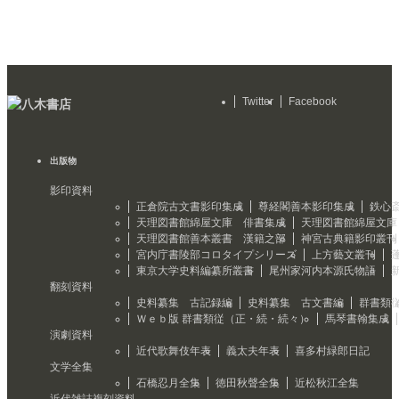
Twitter
Facebook
出版物
影印資料
正倉院古文書影印集成
尊経閣善本影印集成
鉄心
天理図書館綿屋文庫 俳書集成
天理図書館綿屋文庫
天理図書館善本叢書 漢籍之部
神宮古典籍影印叢刊
宮内庁書陵部コロタイプシリーズ
上方藝文叢刊
東京大学史料編纂所叢書
尾州家河内本源氏物語
翻刻資料
史料纂集 古記録編
史料纂集 古文書編
群書類
Ｗｅｂ版 群書類従（正・続・続々）
馬琴書翰集成
演劇資料
近代歌舞伎年表
義太夫年表
喜多村緑郎日記
文学全集
石橋忍月全集
徳田秋聲全集
近松秋江全集
近代雑誌複刻資料