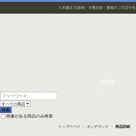
八木書店 出版物・古書目録：書籍のご注文や
出版物
画像がある商品のみ検索
トップページ
＞
オンデマンド
＞
商品詳細