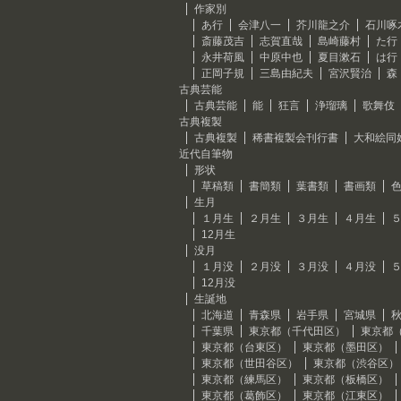
作家別
あ行
会津八一
芥川龍之介
石川啄
斎藤茂吉
志賀直哉
島崎藤村
た行
永井荷風
中原中也
夏目漱石
は行
正岡子規
三島由紀夫
宮沢賢治
森
古典芸能
古典芸能
能
狂言
浄瑠璃
歌舞伎
古典複製
古典複製
稀書複製会刊行書
大和絵同
近代自筆物
形状
草稿類
書簡類
葉書類
書画類
生月
１月生
２月生
３月生
４月生
12月生
没月
１月没
２月没
３月没
４月没
12月没
生誕地
北海道
青森県
岩手県
宮城県
千葉県
東京都（千代田区）
東京都
東京都（台東区）
東京都（墨田区）
東京都（世田谷区）
東京都（渋谷区）
東京都（練馬区）
東京都（板橋区）
東京都（葛飾区）
東京都（江東区）