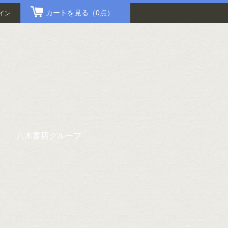
カートを見る
（0点）
イン
八木書店グループ