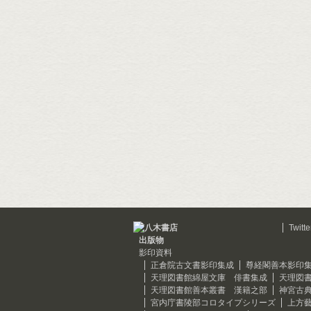
Twitte
出版物
影印資料
正倉院古文書影印集成
尊経閣善本影印
天理図書館綿屋文庫 俳書集成
天理図
天理図書館善本叢書 漢籍之部
神宮古
宮内庁書陵部コロタイプシリーズ
上方