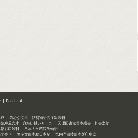
r
Facebook
集成
鉄心斎文庫 伊勢物語古注釈叢刊
書館綿屋文庫 真蹟掛軸シリーズ
天理図書館善本叢書 和書之部
典籍影印叢刊
日本大学蔵源氏物語
藝文叢刊
蓬左文庫本続日本紀
宮内庁書陵部本影印集成