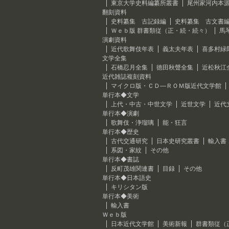
東京大学史料編纂所叢書
尾州家河内本
翻刻資料
史料纂集 古記録編
史料纂集 古文書
Ｗｅｂ版 群書類従（正・続・続々）
馬
演劇資料
近代歌舞伎年表
義太夫年表
喜多村緑
文学全集
石橋忍月全集
徳田秋聲全集
近松秋江
近代雑誌複刻資料
マイクロ版・ＣＤ―ＲＯＭ版近代文学館
単行本◆文学
上代・中古・中世文学
近世文学
近代
単行本◆演劇
歌舞伎・浄瑠璃
能・狂言
単行本◆歴史
古代交通研究
日本史研究叢書
輸入書
系図・家紋
その他
単行本◆書誌
反町茂雄関連書
目録
その他
単行本◆日本語史
キリシタン版
単行本◆美術
輸入書
Ｗｅｂ版
日本近代文学館
美術新報
群書類従（