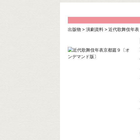
出版物
>
演劇資料
>
近代歌舞伎年表