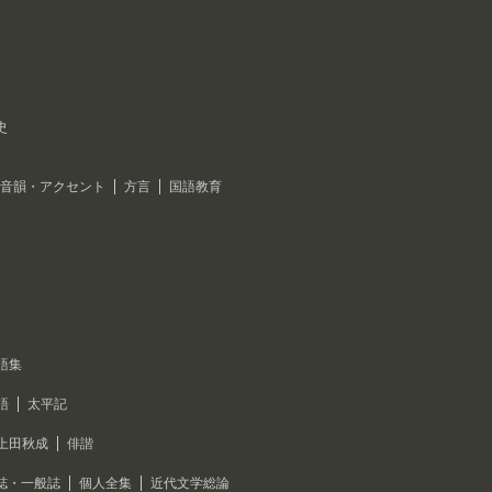
史
音韻・アクセント
方言
国語教育
語集
語
太平記
上田秋成
俳諧
誌・一般誌
個人全集
近代文学総論