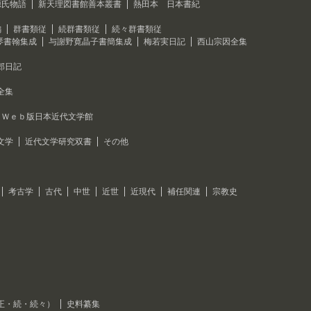
源氏物語
新天理図書館善本叢書
熱田本 日本書紀
編
群書類従
続群書類従
続々群書類従
琴書翰集成
与謝野寛晶子書簡集成
梅若実日記
西山宗因全集
郎日記
全集
Ｗｅｂ版日本近代文学館
文学
近代文学研究双書
その他
考古学
古代
中世
近世
近現代
補任関連
宗教史
正・続・続々）
史料纂集