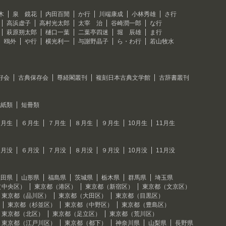
木
泉 鏡花
内田百閒
か行
川端康成
小林秀雄
さ行
高浜虚子
高村光太郎
太宰 治
谷崎潤一郎
な行
萩原朔太郎
樋口一葉
二葉亭四迷
堀 辰雄
ま行
 鴎外
や行
横光利一
与謝野晶子
ら・わ行
若山牧水
好会
古典保存会
尊経閣叢刊
複刻日本古典文学館
古辞書叢刊
色紙類
短冊類
５月生
６月生
７月生
８月生
９月生
10月生
11月生
５月没
６月没
７月没
８月没
９月没
10月没
11月没
秋田県
山形県
福島県
茨城県
栃木県
群馬県
埼玉県
（中央区）
東京都（港区）
東京都（新宿区）
東京都（文京区）
東京都（品川区）
東京都（大田区）
東京都（目黒区）
東京都（杉並区）
東京都（中野区）
東京都（豊島区）
東京都（北区）
東京都（足立区）
東京都（荒川区）
東京都（江戸川区）
東京都（都下）
神奈川県
山梨県
長野県