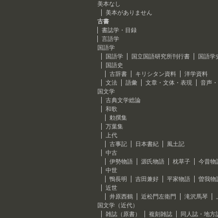
美本なし
美本がありません
古書
書誌学・目録
言語学
国語学
国語学
国立国語研究所刊行書
国語学
国語史
古辞書
キリシタン資料
洋学資料
文法
語彙
文章・文体・表現
音声・
国文学
古典文学総論
和歌
勅撰集
万葉集
上代
古事記
日本書紀
風土記
中古
伊勢物語
源氏物語
枕草子
今昔物
中世
鴨長明
吉田兼好
平家物語
曽我物
近世
井原西鶴
近松門左衛門
滝沢馬琴
国文学（近代）
雑誌（原書）
複刻雑誌
同人誌・地方