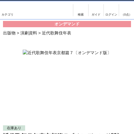
出版物
古書
画像がある商品のみ検索
（0点）
オンデマンド
出版物
古書
出版物
>
演劇資料
>
近代歌舞伎年表
影印資料
書誌学・目録
翻刻資料
言語学
演劇資料
国語学
文学全集
国文学
近代雑誌複刻資料
国文学（近代）
単行本◆文学
古典芸能
単行本◆演劇
古典複製
単行本◆歴史
近代自筆物
単行本◆書誌
古典籍
在庫あり