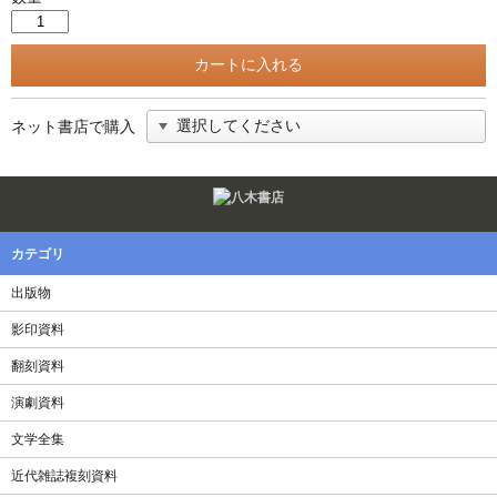
ネット書店で購入
Twitter
F
カテゴリ
出版物
影印資料
翻刻資料
演劇資料
文学全集
近代雑誌複刻資料