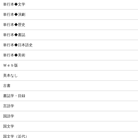
単行本◆文学
単行本◆演劇
単行本◆歴史
単行本◆書誌
単行本◆日本語史
単行本◆美術
Ｗｅｂ版
美本なし
古書
書誌学・目録
言語学
国語学
国文学
国文学（近代）