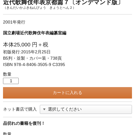
単行本◆日本語史
古書目録
近代歌舞伎年表京都篇７〔オンデマンド版〕
（きんだいかぶきねんぴょう きょうとへん２）
単行本◆美術
2001年発行
Ｗｅｂ版
国立劇場近代歌舞伎年表編纂室編
美本なし
本体25,000 円＋税
初版発行:2015年2月25日
B5判・並製・カバー装・738頁
ISBN 978-4-8406-3505-9 C3395
数量
ネット書店で購入
品切れの書籍を復刊！
数量