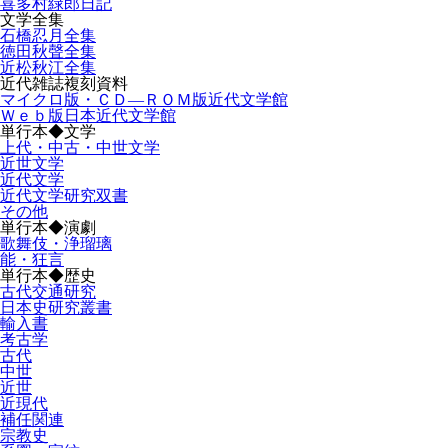
喜多村緑郎日記
文学全集
石橋忍月全集
徳田秋聲全集
近松秋江全集
近代雑誌複刻資料
マイクロ版・ＣＤ―ＲＯＭ版近代文学館
Ｗｅｂ版日本近代文学館
単行本◆文学
上代・中古・中世文学
近世文学
近代文学
近代文学研究双書
その他
単行本◆演劇
歌舞伎・浄瑠璃
能・狂言
単行本◆歴史
古代交通研究
日本史研究叢書
輸入書
考古学
古代
中世
近世
近現代
補任関連
宗教史