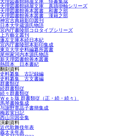
天理図書館綿屋文庫 俳書集成
天理図書館綿屋文庫 真蹟掛軸シリーズ
天理図書館善本叢書 和書之部
天理図書館善本叢書 漢籍之部
神宮古典籍影印叢刊
日本大学蔵源氏物語
宮内庁書陵部コロタイプシリーズ
上方藝文叢刊
蓬左文庫本続日本紀
宮内庁書陵部本影印集成
東京大学史料編纂所叢書
尾州家河内本源氏物語
新天理図書館善本叢書
熱田本 日本書紀
翻刻資料
史料纂集 古記録編
史料纂集 古文書編
群書類従
続群書類従
続々群書類従
Ｗｅｂ版 群書類従（正・続・続々）
馬琴書翰集成
与謝野寛晶子書簡集成
梅若実日記
西山宗因全集
演劇資料
近代歌舞伎年表
義太夫年表