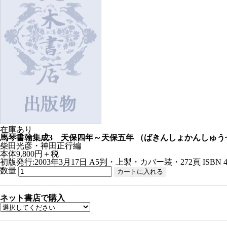
在庫あり
馬琴書翰集成3 天保四年～天保五年
（ばきんしょかんしゅう
柴田光彦・神田正行編
本体9,800円＋税
初版発行:2003年3月17日
A5判・上製・カバー装・272頁
ISBN 4
数量
ネット書店で購入