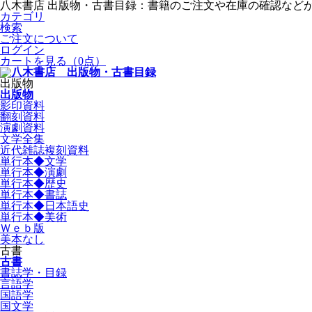
八木書店 出版物・古書目録：書籍のご注文や在庫の確認など
カテゴリ
検索
ご注文について
ログイン
カートを見る
（0点）
出版物
出版物
影印資料
翻刻資料
演劇資料
文学全集
近代雑誌複刻資料
単行本◆文学
単行本◆演劇
単行本◆歴史
単行本◆書誌
単行本◆日本語史
単行本◆美術
Ｗｅｂ版
美本なし
古書
古書
書誌学・目録
言語学
国語学
国文学