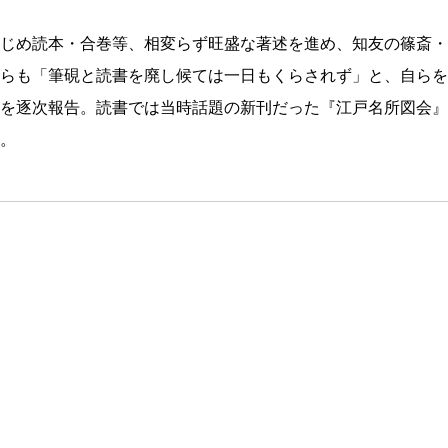
はじめ読本・合巻等、相変らず旺盛な著述を進め、知友の篠斎・
らも「筆硯と読書を廃し候ては一日もくらされず」と、自らを
を逐次報告。読書では当時話題の新刊だった『江戸名所図会』
。