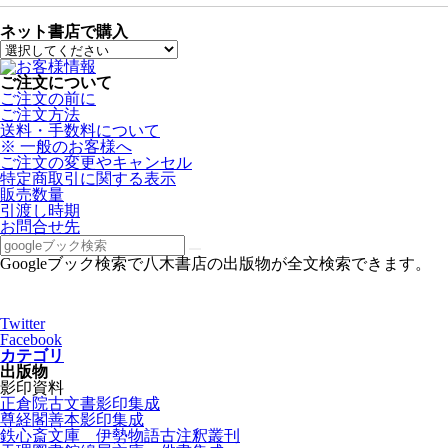
ネット書店で購入
ご注文について
ご注文の前に
ご注文方法
送料・手数料について
※ 一般のお客様へ
ご注文の変更やキャンセル
特定商取引に関する表示
販売数量
引渡し時期
お問合せ先
Googleブック検索で八木書店の出版物が全文検索できます。
Twitter
Facebook
カテゴリ
出版物
影印資料
正倉院古文書影印集成
尊経閣善本影印集成
鉄心斎文庫 伊勢物語古注釈叢刊