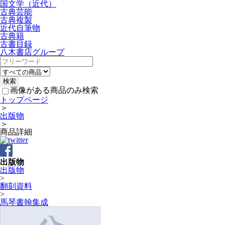
国文学（近代）
古典芸能
古典複製
近代自筆物
古典籍
古書目録
八木書店グループ
画像がある商品のみ検索
トップページ
＞
出版物
＞
商品詳細
出版物
出版物
>
翻刻資料
>
馬琴書翰集成