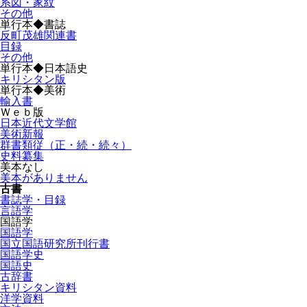
系図・家紋
その他
単行本◆書誌
反町茂雄関連書
目録
その他
単行本◆日本語史
キリシタン版
単行本◆美術
輸入書
Ｗｅｂ版
日本近代文学館
美術新報
群書類従（正・続・続々）
史料纂集
美本なし
美本がありません
古書
書誌学・目録
言語学
国語学
国語学
国立国語研究所刊行書
国語学史
国語史
古辞書
キリシタン資料
洋学資料