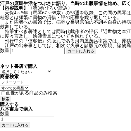
江戸の庶民生活をつぶさに語り、当時の出版事情を始め、広く
【内容説明】
〈第3巻ひろい読み〉
天保4～5年（馬琴67～68歳）の58通を収録。この間の馬
桂窓とは頻繁に書物の貸借・評の応酬を繰り返している。
また両者への書翰では、病弱な長男宗伯の不調や自身の持病
鼓舞している。
特筆すべき著述としては同時代戯作者の評伝『近世物之本江
に度々言及し、絵師雪旦についても触れている。
刊行中の『侠客伝』の版元である河内屋茂兵衛宛では、原稿
江戸の出来事としては、相次ぐ火事と諸版元の類焼、諸物高
数量
ネット書店で購入
商品検索
画像がある商品のみ検索
購入する
八木書店で購入
数量