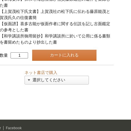
た書
【上賀茂松下氏文書】上賀茂社の松下氏に伝わる藤原能茂と
賀茂氏久の往復書簡
【仮面譜】喜多古能が仮面作者に関する伝説を記し古面鑑定
の参考とした書
【和学講談所御用留抄】和学講談所に於いて公用に係る書類
を書留めたものより抄出した書
数量
ネット書店で購入
r
Facebook