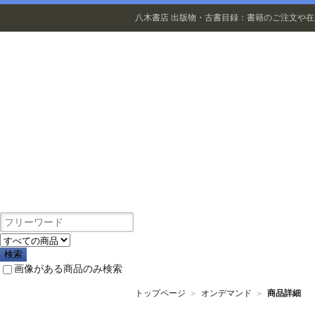
八木書店 出版物・古書目録：書籍のご注文や
出版物
画像がある商品のみ検索
トップページ
＞
オンデマンド
＞
商品詳細