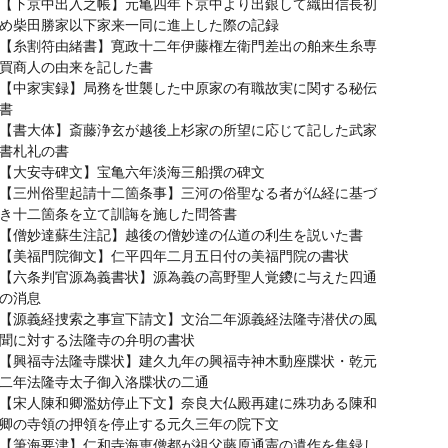
【下京中出入之帳】元亀四年下京中より出銀して織田信長初
め柴田勝家以下家来一同に進上した際の記録
【糸割符由緒書】寛政十二年伊藤権左衛門差出の舶来生糸専
買商人の由来を記した書
【中家実録】局務を世襲した中原家の有職故実に関する秘伝
書
【書大体】斎藤浄玄が越後上杉家の所望に応じて記した武家
書札礼の書
【大安寺碑文】宝亀六年淡海三船撰の碑文
【三州俗聖起請十二箇条事】三河の俗聖なる者が仏経に基づ
き十二箇条を立て訓誨を施した問答書
【僧妙達蘇生注記】越後の僧妙達の仏道の利生を説いた書
【美福門院御文】仁平四年二月五日付の美福門院の書状
【六条判官源為義書状】源為義の高野聖人覚鑁に与えた四通
の消息
【源義経捜索之事宣下請文】文治二年源義経法隆寺潜伏の風
聞に対する法隆寺の弁明の書状
【興福寺法隆寺牒状】建久九年の興福寺神木動座牒状・乾元
二年法隆寺太子御入洛牒状の二通
【宋人陳和卿濫妨停止下文】奈良大仏殿再建に殊功ある陳和
卿の寺領の押領を停止する元久三年の院下文
【筆海要津】仁和寺海恵僧都が祖父藤原通憲の遺作を集録し