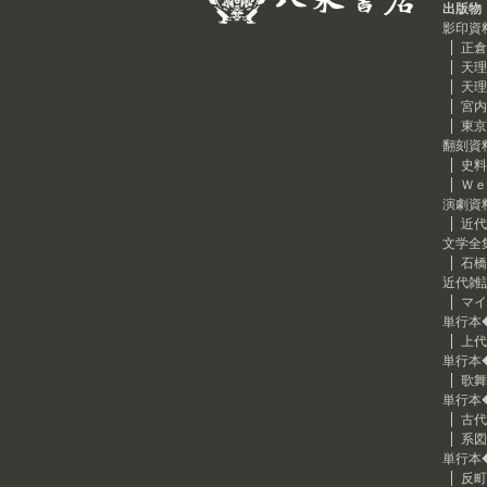
出版物
影印資
正倉
天理
天理
宮内
東京
翻刻資
史料
Ｗｅ
演劇資
近代
文学全
石橋
近代雑
マイ
単行本
上代
単行本
歌舞
単行本
古代
系図
単行本
反町