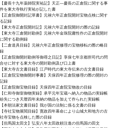
【慶長十九年薬師院実祐記】天正—慶長の正倉院に関する事
件を東大寺執行実祐が記した書
【正倉院御開封記草書】元禄六年正倉院開封宝物点検に関す
る記録
【東大寺正倉院開封記】元禄六年正倉院開封の際の記録
【東大寺三倉開封勘例】元禄六年金珠院庸性作の正倉院開封
に関する勘例録
【二倉道具目録】元禄六年正倉院修理の宝物移転の際の略目
録
【正倉院御開封勘例等御尋之日記】享保七年京都所司代の問
合せに対する東大寺の開封勘例及び口上書
【東大寺古文書目録】江戸時代の東大寺伝来の古文書目録
【正倉院宝物御開封事書】天保四年正倉院修理の際の開封の
記録
【正倉院御宝物目録】天保四年正倉院宝物改の目録
【仁和寺御室御物実録】承平元年宝蔵へ納入の物品の実録帳
紛失につき天暦四年未納の物品を加えて作られた実録帳
【本朝法家文書目録】我が国の法制に係る文書の目録
【寺社宝物展閲目録】寛政四年幕命により山城大和地方の古
社寺宝物を点検した際の目録
【但馬国太田文】弘安八年太田政頼注進の但馬国の田文