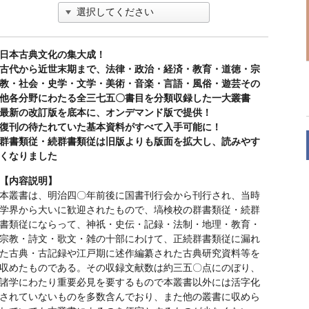
日本古典文化の集大成！
古代から近世末期まで、法律・政治・経済・教育・道徳・宗
教・社会・史学・文学・美術・音楽・言語・風俗・遊芸その
他各分野にわたる全三七五〇書目を分類収録した一大叢書
最新の改訂版を底本に、オンデマンド版で提供！
復刊の待たれていた基本資料がすべて入手可能に！
群書類従・続群書類従は旧版よりも版面を拡大し、読みやす
くなりました
【内容説明】
本叢書は、明治四〇年前後に国書刊行会から刊行され、当時
学界から大いに歓迎されたもので、塙検校の群書類従・続群
書類従にならって、神祇・史伝・記録・法制・地理・教育・
宗教・詩文・歌文・雑の十部にわけて、正続群書類従に漏れ
た古典・古記録や江戸期に述作編纂された古典研究資料等を
収めたものである。その収録文献数は約三五〇点にのぼり、
諸学にわたり重要必見を要するもので本叢書以外には活字化
されていないものを多数含んでおり、また他の叢書に収めら