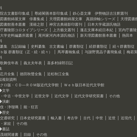
料
院古文書影印集成
尊経閣善本影印集成
鉄心斎文庫 伊勢物語古注釈叢刊
図書館綿屋文庫 俳書集成
天理図書館綿屋文庫 真蹟掛軸シリーズ
天理図書
図書館善本叢書 漢籍之部
神宮古典籍影印叢刊
日本大学蔵源氏物語
庁書陵部コロタイプシリーズ
上方藝文叢刊
蓬左文庫本続日本紀
宮内庁書陵
大学史料編纂所叢書
尾州家河内本源氏物語
新天理図書館善本叢書
熱田本 
料
纂集 古記録編
史料纂集 古文書編
群書類従
続群書類従
続々群書類従
ｂ版 群書類従（正・続・続々）
馬琴書翰集成
与謝野寛晶子書簡集成
梅若
料
歌舞伎年表
義太夫年表
喜多村緑郎日記
集
忍月全集
徳田秋聲全集
近松秋江全集
誌複刻資料
クロ版・ＣＤ―ＲＯＭ版近代文学館
Ｗｅｂ版日本近代文学館
◆文学
・中古・中世文学
近世文学
近代文学
近代文学研究双書
その他
◆演劇
伎・浄瑠璃
能・狂言
◆歴史
交通研究
日本史研究叢書
輸入書
考古学
古代
中世
近世
近現代
・家紋
その他
◆書誌
茂雄関連書
目録
その他