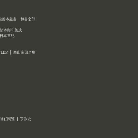
館善本叢書 和書之部
部本影印集成
日本書紀
実日記
西山宗因全集
補任関連
宗教史