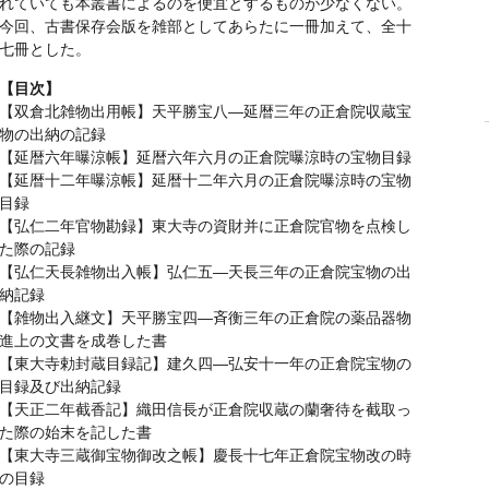
れていても本叢書によるのを便宜とするものが少なくない。
今回、古書保存会版を雑部としてあらたに一冊加えて、全十
七冊とした。
【目次】
【双倉北雑物出用帳】天平勝宝八—延暦三年の正倉院収蔵宝
物の出納の記録
【延暦六年曝涼帳】延暦六年六月の正倉院曝涼時の宝物目録
【延暦十二年曝涼帳】延暦十二年六月の正倉院曝涼時の宝物
目録
【弘仁二年官物勘録】東大寺の資財并に正倉院官物を点検し
た際の記録
【弘仁天長雑物出入帳】弘仁五—天長三年の正倉院宝物の出
納記録
【雑物出入継文】天平勝宝四—斉衡三年の正倉院の薬品器物
進上の文書を成巻した書
【東大寺勅封蔵目録記】建久四—弘安十一年の正倉院宝物の
目録及び出納記録
【天正二年截香記】織田信長が正倉院収蔵の蘭奢待を截取っ
た際の始末を記した書
【東大寺三蔵御宝物御改之帳】慶長十七年正倉院宝物改の時
の目録