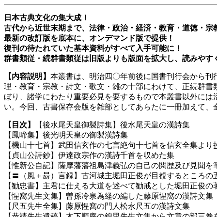
日本古典文化の集大成！
古代から近世末期まで、法律・政治・経済・教育・道徳・宗
最新の改訂版を底本に、オンデマンド版で提供！
復刊の待たれていた基本資料がすべて入手可能に！
群書類従・続群書類従は旧版よりも版面を拡大し、読みやす
【内容説明】
本叢書は、明治四〇年前後に国書刊行会から刊
理・教育・宗教・詩文・歌文・雑の十部にわけて、正続群書
ぼり、諸学にわたり重要必見を要するもので本叢書以外には
い。今回、古書保存会版を雑部としてあらたに一冊加えて、
【目次】
【後水尾天皇御製詩集】後水尾天皇の漢詩集
【鳳啼集】後光明天皇の御製漢詩集
【機山十七首】武田信玄作の七言絶句十七首を信玄全集より
【貞山公詩鈔】伊達政宗作の漢詩千首を収めた集
【惟新公自記】薩摩藩藩祖島津義弘の自己の閲歴及び見聞を
【〓（風＋昜）言録】古河城主堀田正俊が目覩するところの
【勧忠書】主君に仕える大道を述べて勧戒とした堀田正俊の
【惺窩先生文集】曽孫冷泉為経の編した藤原惺窩の漢詩文集
【尺五先生全集】藤原惺窩の門人松永尺五の漢詩文集
【恭靖先生遺稿】木下順庵の錦里先生文集から文章の部三巻