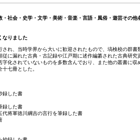
教・社会・史学・文学・美術・音楽・言語・風俗・遊芸その他
くなりました
行され、当時学界から大いに歓迎されたもので、塙検校の群書
類従に漏れた古典・古記録や江戸期に述作編纂された古典研究
活字化されていないものを多数含んでおり、また他の叢書に収
全十七冊とした。
抄録した書
筆録した書
五代将軍徳川綱吉の言行を筆録した書
著
を抄録した書