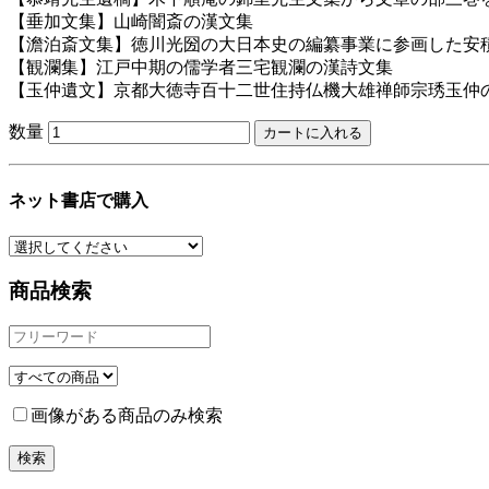
【垂加文集】山崎闇斎の漢文集
【澹泊斎文集】徳川光圀の大日本史の編纂事業に参画した安
【観瀾集】江戸中期の儒学者三宅観瀾の漢詩文集
【玉仲遺文】京都大徳寺百十二世住持仏機大雄禅師宗琇玉仲
数量
ネット書店で購入
商品検索
画像がある商品のみ検索