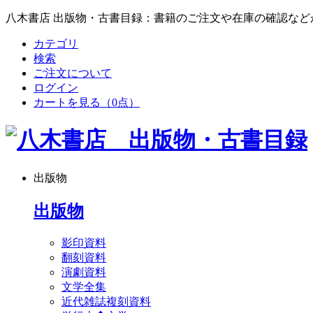
八木書店 出版物・古書目録：書籍のご注文や在庫の確認など
カテゴリ
検索
ご注文について
ログイン
カートを見る
（0点）
出版物
出版物
影印資料
翻刻資料
演劇資料
文学全集
近代雑誌複刻資料