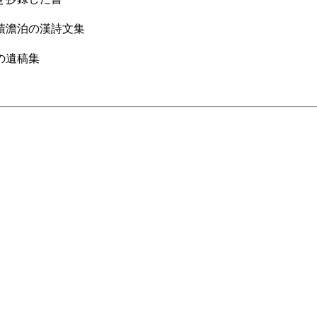
積澹泊の漢詩文集
の遺稿集