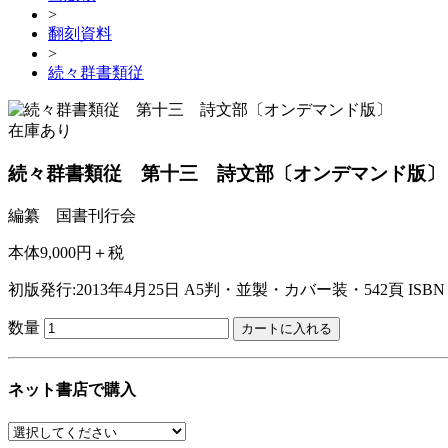
>
翻刻資料
>
続々群書類従
在庫あり
続々群書類従 第十三 詩文部〔オンデマンド版〕
編纂 国書刊行会
本体9,000円＋税
初版発行:2013年4月25日
A5判・並製・カバー装・542頁
ISBN 
数量
ネット書店で購入