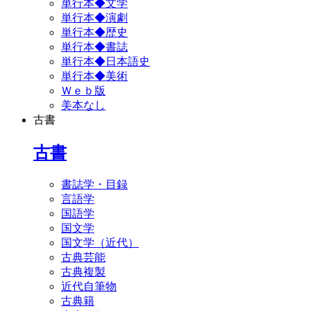
単行本◆文学
単行本◆演劇
単行本◆歴史
単行本◆書誌
単行本◆日本語史
単行本◆美術
Ｗｅｂ版
美本なし
古書
古書
書誌学・目録
言語学
国語学
国文学
国文学（近代）
古典芸能
古典複製
近代自筆物
古典籍