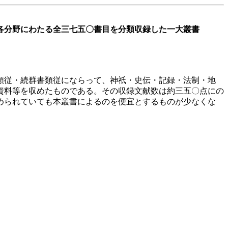
各分野にわたる全三七五〇書目を分類収録した一大叢書
類従・続群書類従にならって、神祇・史伝・記録・法制・地
資料等を収めたものである。その収録文献数は約三五〇点にの
められていても本叢書によるのを便宜とするものが少なくな