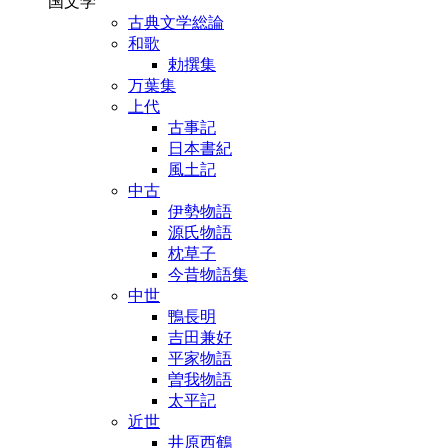
国文学
古典文学総論
和歌
勅撰集
万葉集
上代
古事記
日本書紀
風土記
中古
伊勢物語
源氏物語
枕草子
今昔物語集
中世
鴨長明
吉田兼好
平家物語
曽我物語
太平記
近世
井原西鶴