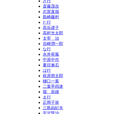
さ行
斎藤茂吉
志賀直哉
島崎藤村
た行
高浜虚子
高村光太郎
太宰 治
谷崎潤一郎
な行
永井荷風
中原中也
夏目漱石
は行
萩原朔太郎
樋口一葉
二葉亭四迷
堀 辰雄
ま行
正岡子規
三島由紀夫
宮沢賢治