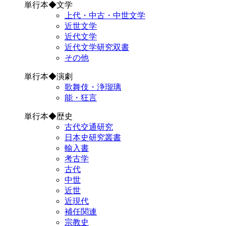
単行本◆文学
上代・中古・中世文学
近世文学
近代文学
近代文学研究双書
その他
単行本◆演劇
歌舞伎・浄瑠璃
能・狂言
単行本◆歴史
古代交通研究
日本史研究叢書
輸入書
考古学
古代
中世
近世
近現代
補任関連
宗教史