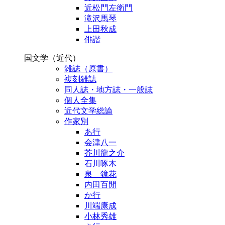
近松門左衛門
滝沢馬琴
上田秋成
俳諧
国文学（近代）
雑誌（原書）
複刻雑誌
同人誌・地方誌・一般誌
個人全集
近代文学総論
作家別
あ行
会津八一
芥川龍之介
石川啄木
泉 鏡花
内田百閒
か行
川端康成
小林秀雄