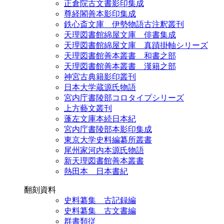
正倉院古文書影印集成
尊経閣善本影印集成
鉄心斎文庫 伊勢物語古注釈叢刊
天理図書館綿屋文庫 俳書集成
天理図書館綿屋文庫 真蹟掛軸シリーズ
天理図書館善本叢書 和書之部
天理図書館善本叢書 漢籍之部
神宮古典籍影印叢刊
日本大学蔵源氏物語
宮内庁書陵部コロタイプシリーズ
上方藝文叢刊
蓬左文庫本続日本紀
宮内庁書陵部本影印集成
東京大学史料編纂所叢書
尾州家河内本源氏物語
新天理図書館善本叢書
熱田本 日本書紀
翻刻資料
史料纂集 古記録編
史料纂集 古文書編
群書類従