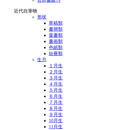
古辞書叢刊
近代自筆物
形状
草稿類
書簡類
葉書類
書画類
色紙類
短冊類
生月
１月生
２月生
３月生
４月生
５月生
６月生
７月生
８月生
９月生
10月生
11月生