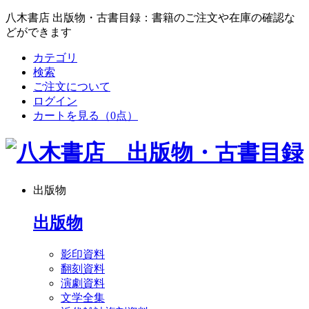
八木書店 出版物・古書目録：書籍のご注文や在庫の確認な
どができます
カテゴリ
検索
ご注文について
ログイン
カートを見る
（0点）
出版物
出版物
影印資料
翻刻資料
演劇資料
文学全集