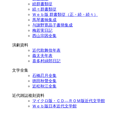
続群書類従
続々群書類従
Ｗｅｂ版 群書類従（正・続・続々）
馬琴書翰集成
与謝野寛晶子書簡集成
梅若実日記
西山宗因全集
演劇資料
近代歌舞伎年表
義太夫年表
喜多村緑郎日記
文学全集
石橋忍月全集
徳田秋聲全集
近松秋江全集
近代雑誌複刻資料
マイクロ版・ＣＤ―ＲＯＭ版近代文学館
Ｗｅｂ版日本近代文学館