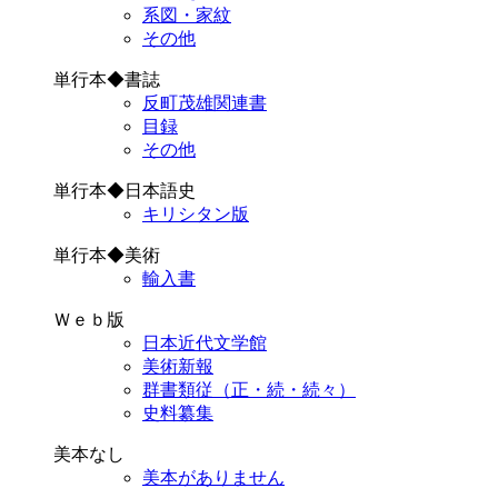
系図・家紋
その他
単行本◆書誌
反町茂雄関連書
目録
その他
単行本◆日本語史
キリシタン版
単行本◆美術
輸入書
Ｗｅｂ版
日本近代文学館
美術新報
群書類従（正・続・続々）
史料纂集
美本なし
美本がありません