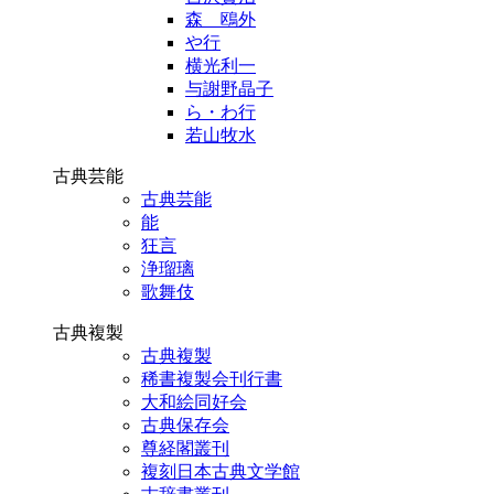
森 鴎外
や行
横光利一
与謝野晶子
ら・わ行
若山牧水
古典芸能
古典芸能
能
狂言
浄瑠璃
歌舞伎
古典複製
古典複製
稀書複製会刊行書
大和絵同好会
古典保存会
尊経閣叢刊
複刻日本古典文学館