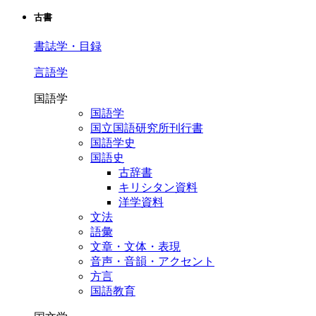
古書
書誌学・目録
言語学
国語学
国語学
国立国語研究所刊行書
国語学史
国語史
古辞書
キリシタン資料
洋学資料
文法
語彙
文章・文体・表現
音声・音韻・アクセント
方言
国語教育