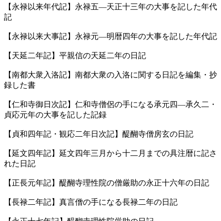
【永禄以来年代記】永禄五—天正十三年の大事を記した年代
記
【永禄以来大事記】永禄元—明暦四年の大事を記した年代記
【天延二年記】平親信の天延二年の日記
【南都大衆入洛記】南都大衆の入洛に関する日記を編集・抄
録した書
【仁和寺御日次記】仁和寺僧侶の手になる承元四—承久二・
貞応元年の大事を記した記録
【貞和四年記・観応二年日次記】醍醐寺僧房玄の日記
【延文四年記】延文四年三月から十二月までの具注暦に記さ
れた日記
【正長元年記】醍醐寺理性院の僧厳助の永正十六年の日記
【長禄二年記】真言僧の手になる長禄二年の日記