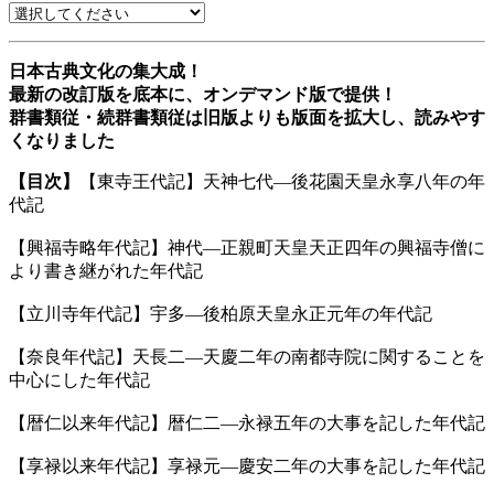
日本古典文化の集大成！
最新の改訂版を底本に、オンデマンド版で提供！
群書類従・続群書類従は旧版よりも版面を拡大し、読みやす
くなりました
【目次】
【東寺王代記】天神七代—後花園天皇永享八年の年
代記
【興福寺略年代記】神代—正親町天皇天正四年の興福寺僧に
より書き継がれた年代記
【立川寺年代記】宇多—後柏原天皇永正元年の年代記
【奈良年代記】天長二—天慶二年の南都寺院に関することを
中心にした年代記
【暦仁以来年代記】暦仁二—永禄五年の大事を記した年代記
【享禄以来年代記】享禄元—慶安二年の大事を記した年代記