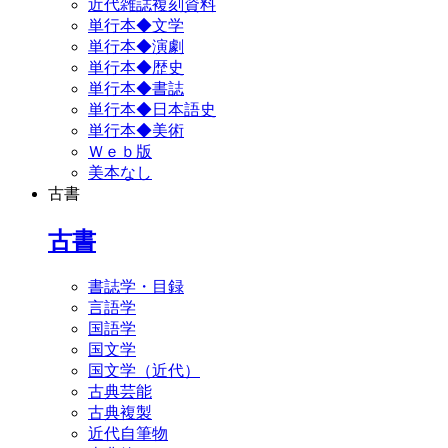
近代雑誌複刻資料
単行本◆文学
単行本◆演劇
単行本◆歴史
単行本◆書誌
単行本◆日本語史
単行本◆美術
Ｗｅｂ版
美本なし
古書
古書
書誌学・目録
言語学
国語学
国文学
国文学（近代）
古典芸能
古典複製
近代自筆物