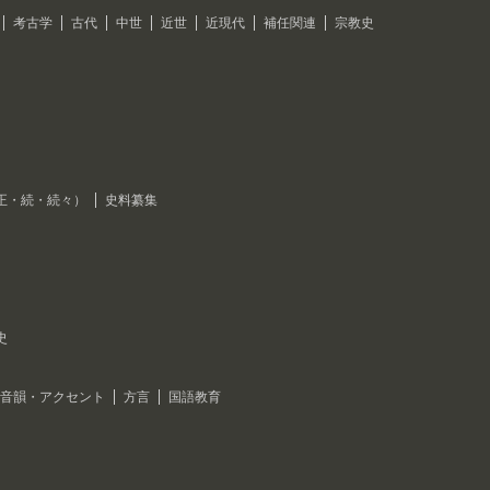
考古学
古代
中世
近世
近現代
補任関連
宗教史
正・続・続々）
史料纂集
史
音韻・アクセント
方言
国語教育