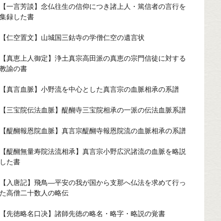
【一言芳談】念仏往生の信仰につき諸上人・篤信者の言行を
集録した書
【仁空置文】山城国三鈷寺の学僧仁空の遺言状
【真恵上人御定】浄土真宗高田派の真恵の宗門信徒に対する
教諭の書
【真言血脈】小野流を中心とした真言宗の血脈相承の系譜
【三宝院伝法血脈】醍醐寺三宝院相承の一派の伝法血脈系譜
【醍醐報恩院血脈】真言宗醍醐寺報恩院流の血脈相承の系譜
【醍醐無量寿院法流相承】真言宗小野広沢諸流の血脈を略説
した書
【入唐記】飛鳥—平安の我が国から支那へ仏法を求めて行っ
た高僧二十数人の略伝
【先徳略名口决】諸師先徳の略名・略字・略説の覚書