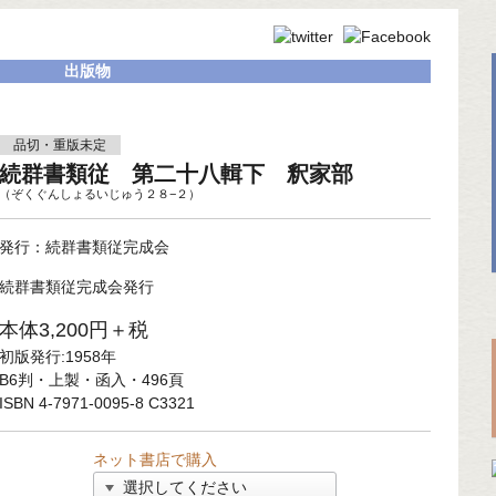
出版物
品切・重版未定
続群書類従 第二十八輯下 釈家部
（ぞくぐんしょるいじゅう２８−２）
発行：続群書類従完成会
続群書類従完成会発行
本体3,200円＋税
初版発行:1958年
B6判・上製・函入・496頁
ISBN 4-7971-0095-8 C3321
ネット書店で購入