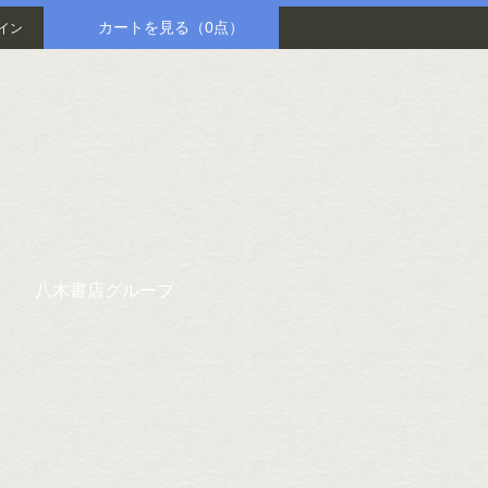
カートを見る
（0点）
イン
八木書店グループ