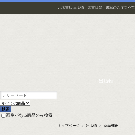
八木書店 出版物・古書目録：書籍のご注文や
出版物
画像がある商品のみ検索
トップページ
＞
出版物
＞
商品詳細