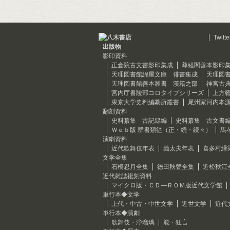
Twitte
出版物
影印資料
正倉院古文書影印集成
尊経閣善本影印
天理図書館綿屋文庫 俳書集成
天理図
天理図書館善本叢書 漢籍之部
神宮古
宮内庁書陵部コロタイプシリーズ
上方
東京大学史料編纂所叢書
尾州家河内本
翻刻資料
史料纂集 古記録編
史料纂集 古文書
Ｗｅｂ版 群書類従（正・続・続々）
馬
演劇資料
近代歌舞伎年表
義太夫年表
喜多村緑
文学全集
石橋忍月全集
徳田秋聲全集
近松秋江
近代雑誌複刻資料
マイクロ版・ＣＤ―ＲＯＭ版近代文学館
単行本◆文学
上代・中古・中世文学
近世文学
近代
単行本◆演劇
歌舞伎・浄瑠璃
能・狂言