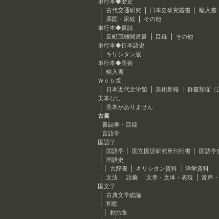
単行本◆歴史
古代交通研究
日本史研究叢書
輸入書
系図・家紋
その他
単行本◆書誌
反町茂雄関連書
目録
その他
単行本◆日本語史
キリシタン版
単行本◆美術
輸入書
Ｗｅｂ版
日本近代文学館
美術新報
群書類従（
美本なし
美本がありません
古書
書誌学・目録
言語学
国語学
国語学
国立国語研究所刊行書
国語学
国語史
古辞書
キリシタン資料
洋学資料
文法
語彙
文章・文体・表現
音声・
国文学
古典文学総論
和歌
勅撰集