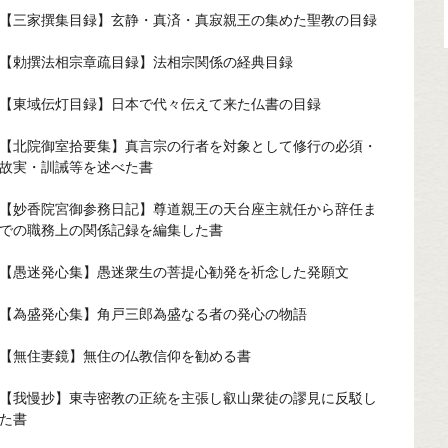
【三家撰集目録】玄静・真済・真寂親王の集めた聖教の目録
【勅撰法相宗章疏目録】法相宗関係の経典目録
【東域伝灯目録】日本で代々伝えて来た仏書の目録
【北院御室拾要集】真言宗の行者を対象として修行の必須・
故実・訓誡等を述べた書
【妙香院宮御参務日記】尊道親王の天台座主就任から辞任ま
での職務上の関係記録を編集した書
【愚迷発心集】愚迷衆生の菩提心勧発を祈念した発願文
【為盛発心集】角戸三郎為盛なる者の発心の物語
【無住妻鏡】無住の仏教信仰を勧める書
【我慢抄】東寺密教の正統を主張し叡山衆徒の謬見に反駁し
た書