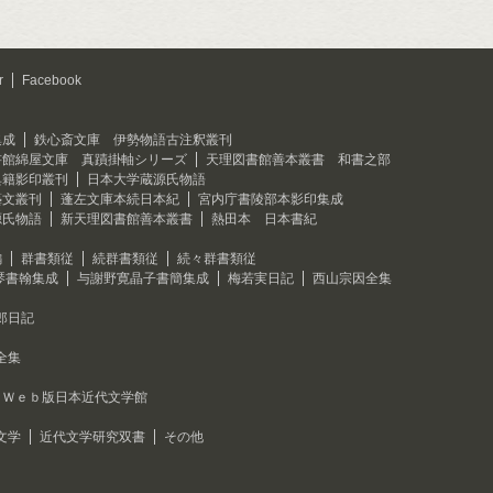
r
Facebook
集成
鉄心斎文庫 伊勢物語古注釈叢刊
書館綿屋文庫 真蹟掛軸シリーズ
天理図書館善本叢書 和書之部
典籍影印叢刊
日本大学蔵源氏物語
藝文叢刊
蓬左文庫本続日本紀
宮内庁書陵部本影印集成
源氏物語
新天理図書館善本叢書
熱田本 日本書紀
編
群書類従
続群書類従
続々群書類従
琴書翰集成
与謝野寛晶子書簡集成
梅若実日記
西山宗因全集
郎日記
全集
Ｗｅｂ版日本近代文学館
文学
近代文学研究双書
その他