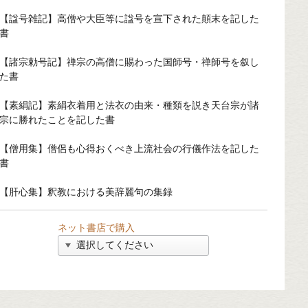
【諡号雑記】高僧や大臣等に諡号を宣下された顛末を記した
書
【諸宗勅号記】禅宗の高僧に賜わった国師号・禅師号を叙し
た書
【素絹記】素絹衣着用と法衣の由来・種類を説き天台宗が諸
宗に勝れたことを記した書
【僧用集】僧侶も心得おくべき上流社会の行儀作法を記した
書
【肝心集】釈教における美辞麗句の集録
ネット書店で購入