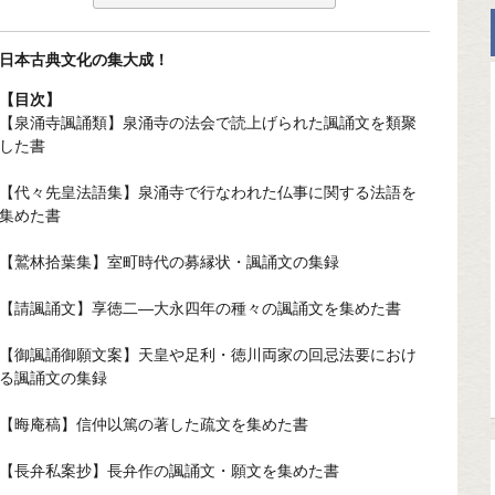
日本古典文化の集大成！
【目次】
【泉涌寺諷誦類】泉涌寺の法会で読上げられた諷誦文を類聚
した書
【代々先皇法語集】泉涌寺で行なわれた仏事に関する法語を
集めた書
【鷲林拾葉集】室町時代の募縁状・諷誦文の集録
【請諷誦文】享徳二—大永四年の種々の諷誦文を集めた書
【御諷誦御願文案】天皇や足利・徳川両家の回忌法要におけ
る諷誦文の集録
【晦庵稿】信仲以篤の著した疏文を集めた書
【長弁私案抄】長弁作の諷誦文・願文を集めた書