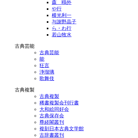
森 鴎外
や行
横光利一
与謝野晶子
ら・わ行
若山牧水
古典芸能
古典芸能
能
狂言
浄瑠璃
歌舞伎
古典複製
古典複製
稀書複製会刊行書
大和絵同好会
古典保存会
尊経閣叢刊
複刻日本古典文学館
古辞書叢刊