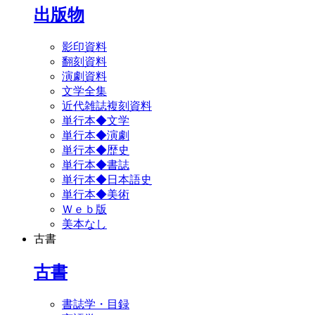
出版物
影印資料
翻刻資料
演劇資料
文学全集
近代雑誌複刻資料
単行本◆文学
単行本◆演劇
単行本◆歴史
単行本◆書誌
単行本◆日本語史
単行本◆美術
Ｗｅｂ版
美本なし
古書
古書
書誌学・目録