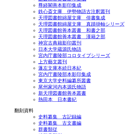
尊経閣善本影印集成
鉄心斎文庫 伊勢物語古注釈叢刊
天理図書館綿屋文庫 俳書集成
天理図書館綿屋文庫 真蹟掛軸シリーズ
天理図書館善本叢書 和書之部
天理図書館善本叢書 漢籍之部
神宮古典籍影印叢刊
日本大学蔵源氏物語
宮内庁書陵部コロタイプシリーズ
上方藝文叢刊
蓬左文庫本続日本紀
宮内庁書陵部本影印集成
東京大学史料編纂所叢書
尾州家河内本源氏物語
新天理図書館善本叢書
熱田本 日本書紀
翻刻資料
史料纂集 古記録編
史料纂集 古文書編
群書類従