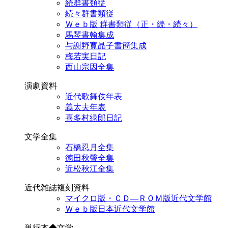
続群書類従
続々群書類従
Ｗｅｂ版 群書類従（正・続・続々）
馬琴書翰集成
与謝野寛晶子書簡集成
梅若実日記
西山宗因全集
演劇資料
近代歌舞伎年表
義太夫年表
喜多村緑郎日記
文学全集
石橋忍月全集
徳田秋聲全集
近松秋江全集
近代雑誌複刻資料
マイクロ版・ＣＤ―ＲＯＭ版近代文学館
Ｗｅｂ版日本近代文学館
単行本◆文学