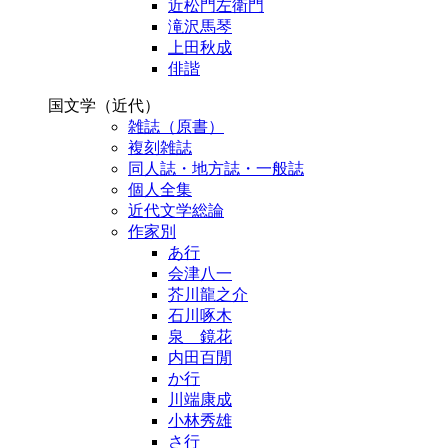
近松門左衛門
滝沢馬琴
上田秋成
俳諧
国文学（近代）
雑誌（原書）
複刻雑誌
同人誌・地方誌・一般誌
個人全集
近代文学総論
作家別
あ行
会津八一
芥川龍之介
石川啄木
泉 鏡花
内田百閒
か行
川端康成
小林秀雄
さ行