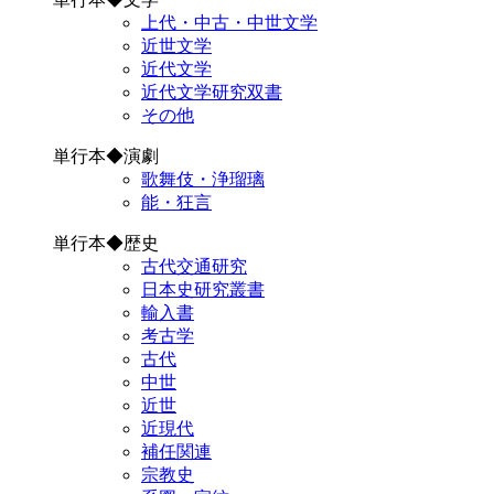
上代・中古・中世文学
近世文学
近代文学
近代文学研究双書
その他
単行本◆演劇
歌舞伎・浄瑠璃
能・狂言
単行本◆歴史
古代交通研究
日本史研究叢書
輸入書
考古学
古代
中世
近世
近現代
補任関連
宗教史