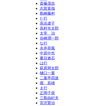
斎藤茂吉
志賀直哉
島崎藤村
た行
高浜虚子
高村光太郎
太宰 治
谷崎潤一郎
な行
永井荷風
中原中也
夏目漱石
は行
萩原朔太郎
樋口一葉
二葉亭四迷
堀 辰雄
ま行
正岡子規
三島由紀夫
宮沢賢治