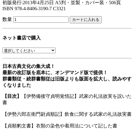
初版発行:2013年4月25日
A5判・並製・カバー装・506頁
ISBN 978-4-8406-3190-7 C3321
数量
ネット書店で購入
日本古典文化の集大成！
最新の改訂版を底本に、オンデマンド版で提供！
群書類従・続群書類従は旧版よりも版面を拡大し、読みやす
くなりました
【目次】
【伊勢備後守貞明覚悟記】武家の礼法故実を説いた
書
【伊勢六郎左衛門尉貞順記】飲食に関する武家の礼法故実書
【貞順豹文書】衣類の染色や着用法について記した書