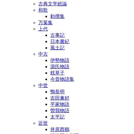
古典文学総論
和歌
勅撰集
万葉集
上代
古事記
日本書紀
風土記
中古
伊勢物語
源氏物語
枕草子
今昔物語集
中世
鴨長明
吉田兼好
平家物語
曽我物語
太平記
近世
井原西鶴