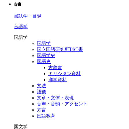
古書
書誌学・目録
言語学
国語学
国語学
国立国語研究所刊行書
国語学史
国語史
古辞書
キリシタン資料
洋学資料
文法
語彙
文章・文体・表現
音声・音韻・アクセント
方言
国語教育
国文学