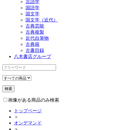
言語学
国語学
国文学
国文学（近代）
古典芸能
古典複製
近代自筆物
古典籍
古書目録
八木書店グループ
画像がある商品のみ検索
トップページ
＞
オンデマンド
＞