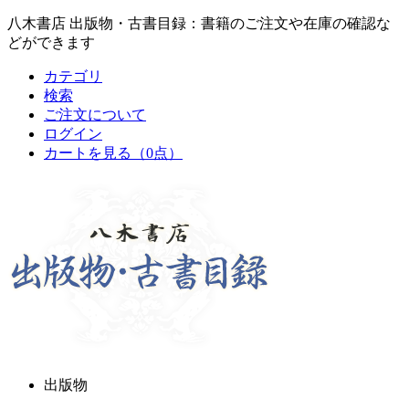
八木書店 出版物・古書目録：書籍のご注文や在庫の確認な
どができます
カテゴリ
検索
ご注文について
ログイン
カートを見る
（0点）
出版物