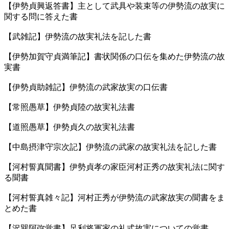
【伊勢貞興返答書】主として武具や装束等の伊勢流の故実に
関する問に答えた書
【武雑記】伊勢流の故実礼法を記した書
【伊勢加賀守貞満筆記】書状関係の口伝を集めた伊勢流の故
実書
【伊勢貞助雑記】伊勢流の武家故実の口伝書
【常照愚草】伊勢貞陸の故実礼法書
【道照愚草】伊勢貞久の故実礼法書
【中島摂津守宗次記】伊勢流の武家の故実礼法を記した書
【河村誓真聞書】伊勢貞孝の家臣河村正秀の故実礼法に関す
る聞書
【河村誓真雑々記】河村正秀が伊勢流の武家故実の聞書をま
とめた書
【沢巽阿弥覚書】足利将軍家の礼式故実についての覚書