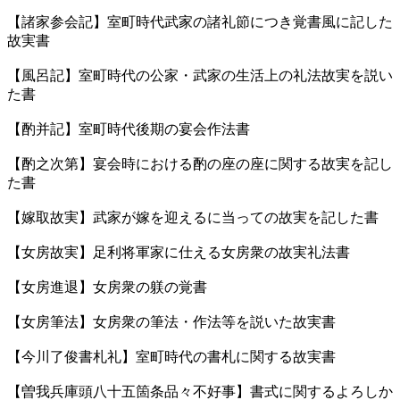
【諸家参会記】室町時代武家の諸礼節につき覚書風に記した
故実書
【風呂記】室町時代の公家・武家の生活上の礼法故実を説い
た書
【酌并記】室町時代後期の宴会作法書
【酌之次第】宴会時における酌の座の座に関する故実を記し
た書
【嫁取故実】武家が嫁を迎えるに当っての故実を記した書
【女房故実】足利将軍家に仕える女房衆の故実礼法書
【女房進退】女房衆の躾の覚書
【女房筆法】女房衆の筆法・作法等を説いた故実書
【今川了俊書札礼】室町時代の書札に関する故実書
【曽我兵庫頭八十五箇条品々不好事】書式に関するよろしか