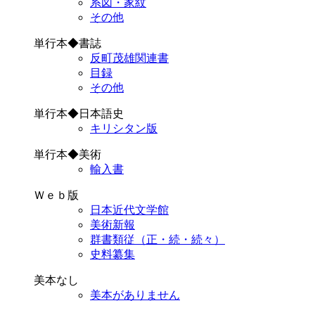
系図・家紋
その他
単行本◆書誌
反町茂雄関連書
目録
その他
単行本◆日本語史
キリシタン版
単行本◆美術
輸入書
Ｗｅｂ版
日本近代文学館
美術新報
群書類従（正・続・続々）
史料纂集
美本なし
美本がありません