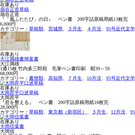
在庫あり
扇谷正造草稿
扇谷正造
『「風ふたたび」の日』 ペン書 200字詰原稿用紙13枚完
6,000円
カテゴリー：
草稿類
、
宮城県
、
３月生
、
４月没
、
95号近代文
在庫あり
大江満雄書簡葉書
大江満雄
1通15枚 竹内多三郎宛 毛筆ペン書印刷 昭39～59
68,000円
カテゴリー：
書簡類
、
高知県
、
７月生
、
10月没
、
95号近代文
在庫あり
大岡昇平口述草稿
大岡昇平
『息を整える』 ペン書 200字詰原稿用紙16枚完
28,000円
カテゴリー：
草稿類
、
東京都（新宿区）
、
３月生
、
12月没
、
9
在庫あり
大岡信葉書
大岡信