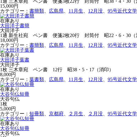
1通 三木章宛 ペン書 便箋3枚22行 封筒付 昭38・4・30
15,000円
カテゴリー：
書簡類
、
広島県
、
11月生
、
12月没
、
95号近代文
在庫あり
大田洋子書簡
大田洋子
1通 新生社宛 ペン書 便箋2枚20行 封筒付 昭22・6・30
18,000円
カテゴリー：
書簡類
、
広島県
、
11月生
、
12月没
、
95号近代文
在庫あり
大田洋子葉書
大田洋子
1枚 三木章宛 ペン書 12行 昭38・5・17（消印）
8,000円
カテゴリー：
葉書類
、
広島県
、
11月生
、
12月没
、
95号近代文
在庫あり
大谷句仏短冊
大谷句仏
1枚
5,000円
カテゴリー：
短冊類
、
京都府
、
２月生
、
２月没
、
95号近代文
在庫あり
大谷句仏短冊
大谷句仏