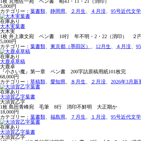
1枚 宮地佐一宛 ペン書 昭43・11・21（消印）
5,000円
カテゴリー：
葉書類
、
静岡県
、
２月生
、
４月没
、
95号近代文
在庫あり
大木実葉書
大木実
1枚 井上康文宛 ペン書 10行 年不明・2・22（消印） ２
5,000円
カテゴリー：
葉書類
、
東京都（墨田区）
、
12月生
、
４月没
、
9
在庫あり
大鹿卓草稿
大鹿卓
『小さい魔』第一章 ペン書 200字詰原稿用紙101枚完
68,000円
カテゴリー：
草稿類
、
愛知県
、
８月生
、
２月没
、
2026年3月
在庫あり
大須賀乙字葉書
大須賀乙字
1枚 島田青峰宛 毛筆 8行 消印不鮮明 大正期か
18,000円
カテゴリー：
葉書類
、
福島県
、
７月生
、
１月没
、
95号近代文
在庫あり
大須賀乙字葉書
大須賀乙字