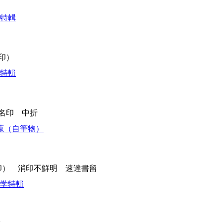
学特輯
消印）
学特輯
氏名印 中折
新蒐（自筆物）
消印） 消印不鮮明 速達書留
文学特輯