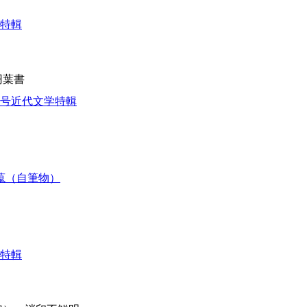
学特輯
円葉書
5号近代文学特輯
新蒐（自筆物）
学特輯