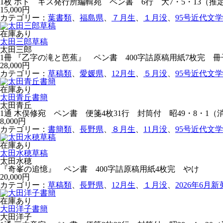
1枚 ホトゝギス発行所編輯宛 ペン書 6行 大7・5・13（
15,000円
カテゴリー：
葉書類
、
福島県
、
７月生
、
１月没
、
95号近代文
在庫あり
太田三郎草稿
太田三郎
1冊 『乙字の滝と芭蕉』 ペン書 400字詰原稿用紙7枚完 
28,000円
カテゴリー：
草稿類
、
愛媛県
、
12月生
、
５月没
、
95号近代文
在庫あり
太田青丘書簡
太田青丘
1通 木俣修宛 ペン書 便箋4枚31行 封筒付 昭49・8・1（
8,000円
カテゴリー：
書簡類
、
長野県
、
８月生
、
11月没
、
95号近代文
在庫あり
太田水穂草稿
太田水穂
『奇峯の追憶』 ペン書 400字詰原稿用紙4枚完 やけ
20,000円
カテゴリー：
草稿類
、
長野県
、
12月生
、
１月没
、
2026年6月
在庫あり
大田洋子書簡
大田洋子