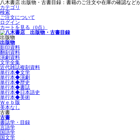
八木書店 出版物・古書目録：書籍のご注文や在庫の確認など
カテゴリ
検索
ご注文について
ログイン
カートを見る
（0点）
出版物
出版物
影印資料
翻刻資料
演劇資料
文学全集
近代雑誌複刻資料
単行本◆文学
単行本◆演劇
単行本◆歴史
単行本◆書誌
単行本◆日本語史
単行本◆美術
Ｗｅｂ版
美本なし
古書
古書
書誌学・目録
言語学
国語学
国文学