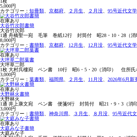
1枚
5,000円
カテゴリー：
短冊類
、
京都府
、
２月生
、
２月没
、
95号近代文
在庫あり
大谷竹次郎書簡
大谷竹次郎
1通 舟橋聖一宛 毛筆 巻紙12行 封筒付 昭28・10・28（
8,000円
カテゴリー：
書簡類
、
京都府
、
12月生
、
12月没
、
95号近代文
在庫あり
大坪草二郎葉書
大坪草二郎
1枚 大村呉樓宛 ペン書 10行 昭6・5・20（消印） 住所
3,000円
カテゴリー：
葉書類
、
福岡県
、
２月生
、
11月没
、
2026年6月
在庫あり
大野林火書簡
大野林火
1通 井上康文宛 ペン書 便箋9行 封筒付 昭21・9・3（
3,000円
カテゴリー：
書簡類
、
神奈川県
、
３月生
、
８月没
、
95号近代
在庫あり
大庭みな子書簡
大庭みな子