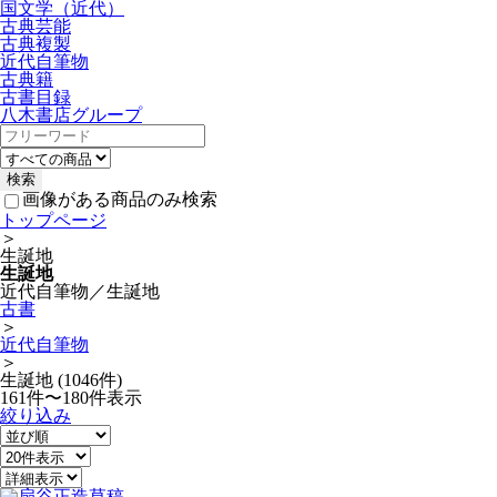
国文学（近代）
古典芸能
古典複製
近代自筆物
古典籍
古書目録
八木書店グループ
画像がある商品のみ検索
トップページ
＞
生誕地
生誕地
近代自筆物／生誕地
古書
＞
近代自筆物
＞
生誕地 (1046件)
161件〜180件表示
絞り込み