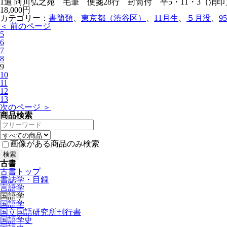
1通 阿川弘之宛 毛筆 便箋28行 封筒付 平5・11・3（消印
18,000円
カテゴリー：
書簡類
、
東京都（渋谷区）
、
11月生
、
５月没
、
9
＜ 前のページ
5
6
7
8
9
10
11
12
13
次のページ ＞
商品検索
画像がある商品のみ検索
古書
古書トップ
書誌学・目録
言語学
国語学
国語学
国立国語研究所刊行書
国語学史