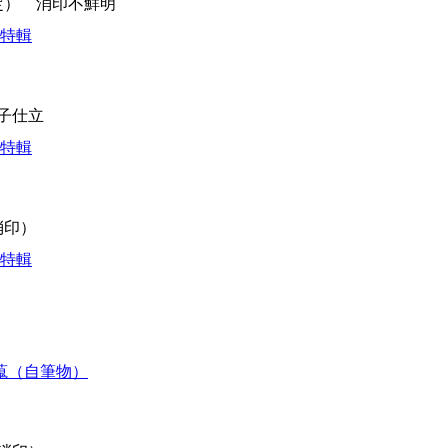
推定） 消印不鮮明
学特輯
冊子仕立
学特輯
消印）
学特輯
新蒐（自筆物）