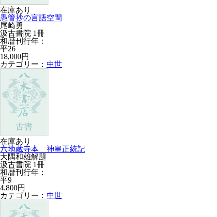
在庫あり
愚管抄の言語空間
尾崎勇
汲古書院 1冊
和暦刊行年：
平26
18,000円
カテゴリー：
中世
在庫あり
六地蔵寺本 神皇正統記
大隅和雄解題
汲古書院 1冊
和暦刊行年：
平9
4,800円
カテゴリー：
中世