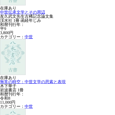
在庫あり
中世伝承文学とその周辺
友久武文先生古稀記念論文集
渓水社 1冊 函経年じみ
和暦刊行年：
平9
3,800円
カテゴリー：
中世
在庫あり
無常の時空：中世文学の思索と表現
木下華子
岩波書店 1冊
和暦刊行年：
令和8
11,000円
カテゴリー：
中世