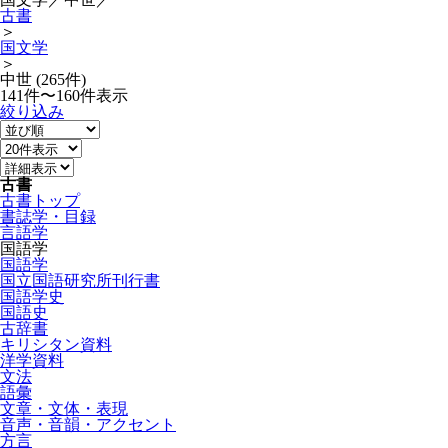
古書
＞
国文学
＞
中世 (265件)
141件〜160件表示
絞り込み
古書
古書トップ
書誌学・目録
言語学
国語学
国語学
国立国語研究所刊行書
国語学史
国語史
古辞書
キリシタン資料
洋学資料
文法
語彙
文章・文体・表現
音声・音韻・アクセント
方言