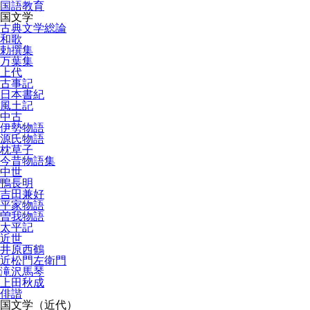
国語教育
国文学
古典文学総論
和歌
勅撰集
万葉集
上代
古事記
日本書紀
風土記
中古
伊勢物語
源氏物語
枕草子
今昔物語集
中世
鴨長明
吉田兼好
平家物語
曽我物語
太平記
近世
井原西鶴
近松門左衛門
滝沢馬琴
上田秋成
俳諧
国文学（近代）