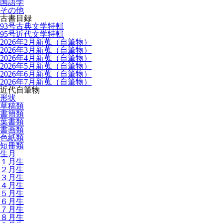
国語学
その他
古書目録
93号古典文学特輯
95号近代文学特輯
2026年2月新蒐（自筆物）
2026年3月新蒐（自筆物）
2026年4月新蒐（自筆物）
2026年5月新蒐（自筆物）
2026年6月新蒐（自筆物）
2026年7月新蒐（自筆物）
近代自筆物
形状
草稿類
書簡類
葉書類
書画類
色紙類
短冊類
生月
１月生
２月生
３月生
４月生
５月生
６月生
７月生
８月生