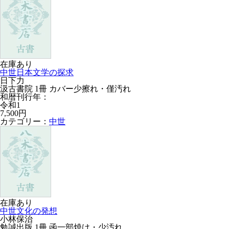
在庫あり
中世日本文学の探求
日下力
汲古書院 1冊 カバー少擦れ・僅汚れ
和暦刊行年：
令和1
7,500円
カテゴリー：
中世
在庫あり
中世文化の発想
小林保治
勉誠出版 1冊 函一部焼け・少汚れ