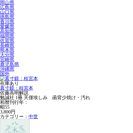
岡山県
広島県
山口県
徳島県
香川県
愛媛県
高知県
福岡県
佐賀県
長崎県
熊本県
大分県
宮崎県
鹿児島県
沖縄県
国外
在庫あり
真寸鏡：桂宮本
佐藤高明解説
勉誠社 1冊 天僅埃しみ 函背少焼け・汚れ
和暦刊行年：
昭55
3,800円
カテゴリー：
中世