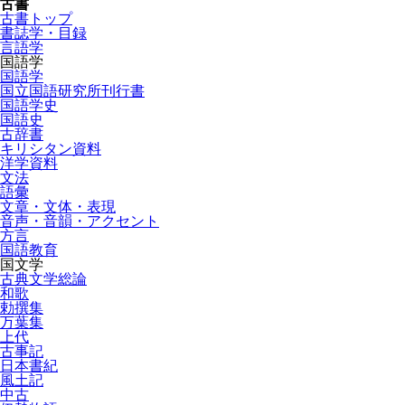
古書
古書トップ
書誌学・目録
言語学
国語学
国語学
国立国語研究所刊行書
国語学史
国語史
古辞書
キリシタン資料
洋学資料
文法
語彙
文章・文体・表現
音声・音韻・アクセント
方言
国語教育
国文学
古典文学総論
和歌
勅撰集
万葉集
上代
古事記
日本書紀
風土記
中古