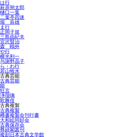
は行
萩原朔太郎
樋口一葉
二葉亭四迷
堀 辰雄
ま行
正岡子規
三島由紀夫
宮沢賢治
森 鴎外
や行
横光利一
与謝野晶子
ら・わ行
若山牧水
古典芸能
古典芸能
能
狂言
浄瑠璃
歌舞伎
古典複製
古典複製
稀書複製会刊行書
大和絵同好会
古典保存会
尊経閣叢刊
複刻日本古典文学館