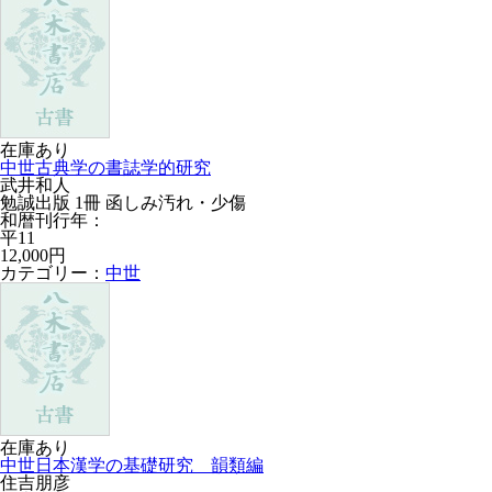
在庫あり
中世古典学の書誌学的研究
武井和人
勉誠出版 1冊 函しみ汚れ・少傷
和暦刊行年：
平11
12,000円
カテゴリー：
中世
在庫あり
中世日本漢学の基礎研究 韻類編
住吉朋彦