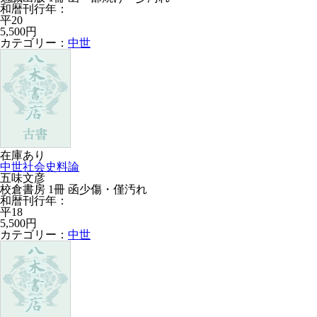
和暦刊行年：
平20
5,500円
カテゴリー：
中世
在庫あり
中世社会史料論
五味文彦
校倉書房 1冊 函少傷・僅汚れ
和暦刊行年：
平18
5,500円
カテゴリー：
中世