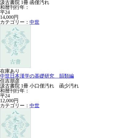
汲古書院 1冊 函僅汚れ
和暦刊行年：
平24
14,000円
カテゴリー：
中世
在庫あり
中世日本漢学の基礎研究 韻類編
住吉朋彦
汲古書院 1冊 小口僅汚れ 函少汚れ
和暦刊行年：
平24
12,000円
カテゴリー：
中世