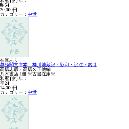
和暦刊行年：
昭54
20,000円
カテゴリー：
中世
在庫あり
尊経閣文庫本 桂川地蔵記：影印・訳注・索引
高橋忠彦・高橋久子他編
八木書店 1冊 ※古書在庫※
和暦刊行年：
平24
14,000円
カテゴリー：
中世