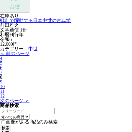
在庫あり
戦乱で躍動する日本中世の古典学
前田雅之
文学通信 1冊
和暦刊行年：
令和6
12,000円
カテゴリー：
中世
＜ 前のページ
4
5
6
7
8
9
10
11
12
次のページ ＞
商品検索
画像がある商品のみ検索