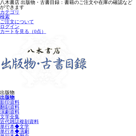
八木書店 出版物・古書目録：書籍のご注文や在庫の確認など
ができます
カテゴリ
検索
ご注文について
ログイン
カートを見る
（0点）
出版物
出版物
影印資料
翻刻資料
演劇資料
文学全集
近代雑誌複刻資料
単行本◆文学
単行本◆演劇