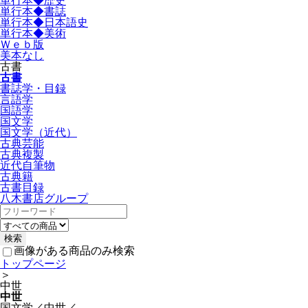
単行本◆歴史
単行本◆書誌
単行本◆日本語史
単行本◆美術
Ｗｅｂ版
美本なし
古書
古書
書誌学・目録
言語学
国語学
国文学
国文学（近代）
古典芸能
古典複製
近代自筆物
古典籍
古書目録
八木書店グループ
画像がある商品のみ検索
トップページ
＞
中世
中世
国文学／中世／