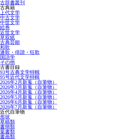
古辞書叢刊
古典籍
上代文学
中古文学
中世文学
絵巻
近世文学
草双紙
古典芸能
和歌
連歌・俳諧・狂歌
国語学
その他
古書目録
93号古典文学特輯
95号近代文学特輯
2026年2月新蒐（自筆物）
2026年3月新蒐（自筆物）
2026年4月新蒐（自筆物）
2026年5月新蒐（自筆物）
2026年6月新蒐（自筆物）
2026年7月新蒐（自筆物）
近代自筆物
形状
草稿類
書簡類
葉書類
書画類