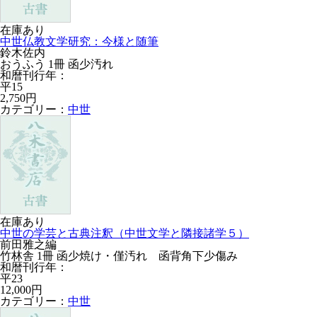
在庫あり
中世仏教文学研究：今様と随筆
鈴木佐内
おうふう 1冊 函少汚れ
和暦刊行年：
平15
2,750円
カテゴリー：
中世
在庫あり
中世の学芸と古典注釈（中世文学と隣接諸学５）
前田雅之編
竹林舎 1冊 函少焼け・僅汚れ 函背角下少傷み
和暦刊行年：
平23
12,000円
カテゴリー：
中世