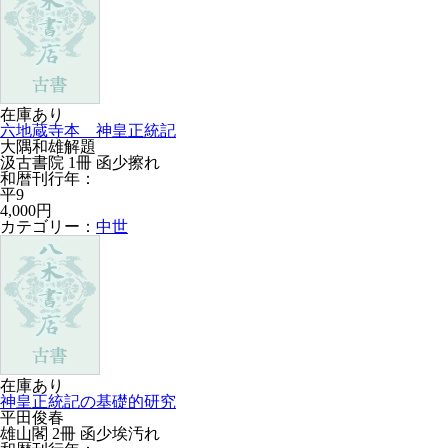
在庫あり
六地蔵寺本 神皇正統記
大隅和雄解題
汲古書院 1冊 函少擦れ
和暦刊行年：
平9
4,000円
カテゴリー：
中世
在庫あり
神皇正統記の基礎的研究
平田俊春
雄山閣 2冊 函少埃汚れ