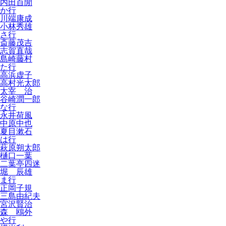
内田百閒
か行
川端康成
小林秀雄
さ行
斎藤茂吉
志賀直哉
島崎藤村
た行
高浜虚子
高村光太郎
太宰 治
谷崎潤一郎
な行
永井荷風
中原中也
夏目漱石
は行
萩原朔太郎
樋口一葉
二葉亭四迷
堀 辰雄
ま行
正岡子規
三島由紀夫
宮沢賢治
森 鴎外
や行