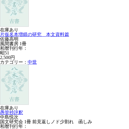
在庫あり
片仮名本増鏡の研究 本文資料篇
佐藤高明
風間書房 1冊
和暦刊行年：
昭51
2,500円
カテゴリー：
中世
在庫あり
愚管抄評釈
中島悦次
国文研究会 1冊 前見返しノド少割れ 函しみ
和暦刊行年：