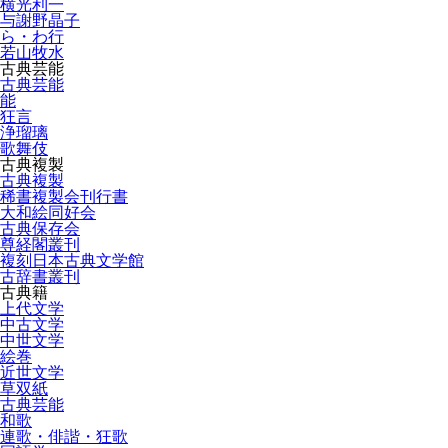
横光利一
与謝野晶子
ら・わ行
若山牧水
古典芸能
古典芸能
能
狂言
浄瑠璃
歌舞伎
古典複製
古典複製
稀書複製会刊行書
大和絵同好会
古典保存会
尊経閣叢刊
複刻日本古典文学館
古辞書叢刊
古典籍
上代文学
中古文学
中世文学
絵巻
近世文学
草双紙
古典芸能
和歌
連歌・俳諧・狂歌