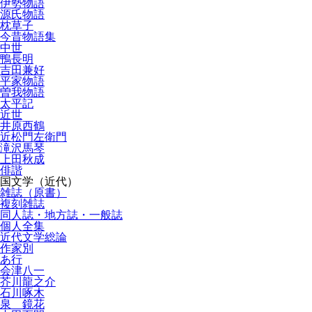
伊勢物語
源氏物語
枕草子
今昔物語集
中世
鴨長明
吉田兼好
平家物語
曽我物語
太平記
近世
井原西鶴
近松門左衛門
滝沢馬琴
上田秋成
俳諧
国文学（近代）
雑誌（原書）
複刻雑誌
同人誌・地方誌・一般誌
個人全集
近代文学総論
作家別
あ行
会津八一
芥川龍之介
石川啄木
泉 鏡花