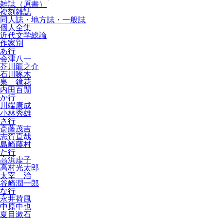
雑誌（原書）
複刻雑誌
同人誌・地方誌・一般誌
個人全集
近代文学総論
作家別
あ行
会津八一
芥川龍之介
石川啄木
泉 鏡花
内田百閒
か行
川端康成
小林秀雄
さ行
斎藤茂吉
志賀直哉
島崎藤村
た行
高浜虚子
高村光太郎
太宰 治
谷崎潤一郎
な行
永井荷風
中原中也
夏目漱石