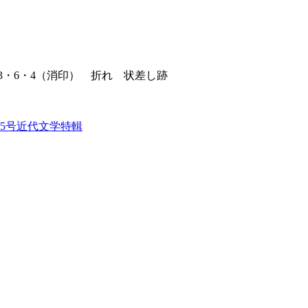
3・6・4（消印） 折れ 状差し跡
95号近代文学特輯