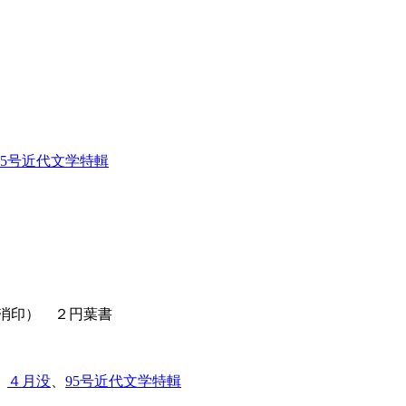
95号近代文学特輯
（消印） ２円葉書
、
４月没
、
95号近代文学特輯