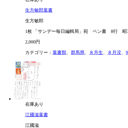
生方敏郎葉書
生方敏郎
1枚 「サンデー毎日編輯局」宛 ペン書 8行 昭
2,000円
カテゴリー：
葉書類
、
群馬県
、
８月生
、
８月没
、
在庫あり
江國滋葉書
江國滋