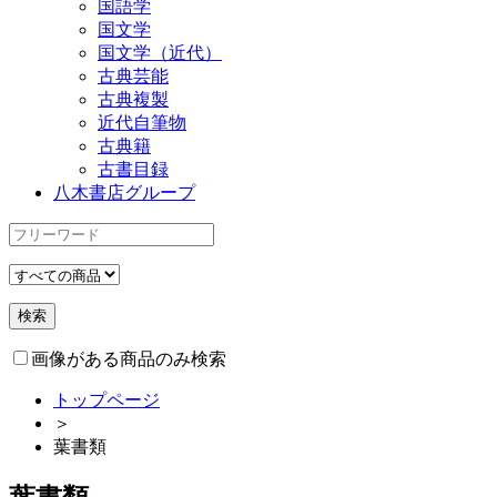
国語学
国文学
国文学（近代）
古典芸能
古典複製
近代自筆物
古典籍
古書目録
八木書店グループ
画像がある商品のみ検索
トップページ
＞
葉書類