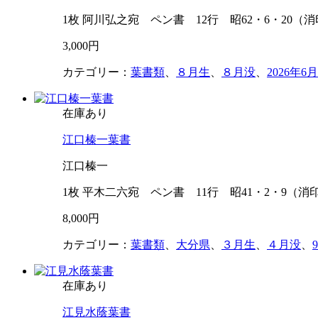
1枚 阿川弘之宛 ペン書 12行 昭62・6・20
3,000円
カテゴリー：
葉書類
、
８月生
、
８月没
、
2026年
在庫あり
江口榛一葉書
江口榛一
1枚 平木二六宛 ペン書 11行 昭41・2・9（消
8,000円
カテゴリー：
葉書類
、
大分県
、
３月生
、
４月没
、
在庫あり
江見水蔭葉書