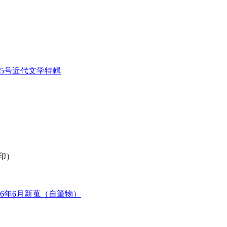
95号近代文学特輯
消印）
026年6月新蒐（自筆物）