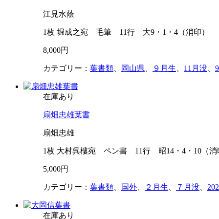
江見水蔭
1枚 堀成之宛 毛筆 11行 大9・1・4（消印）
8,000円
カテゴリー：
葉書類
、
岡山県
、
９月生
、
11月没
、
在庫あり
扇畑忠雄葉書
扇畑忠雄
1枚 大村呉樓宛 ペン書 11行 昭14・4・10（
5,000円
カテゴリー：
葉書類
、
国外
、
２月生
、
７月没
、
2
在庫あり