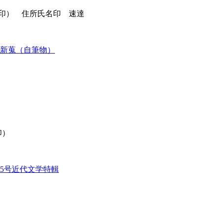
（消印） 住所氏名印 速達
6月新蒐（自筆物）
印）
95号近代文学特輯