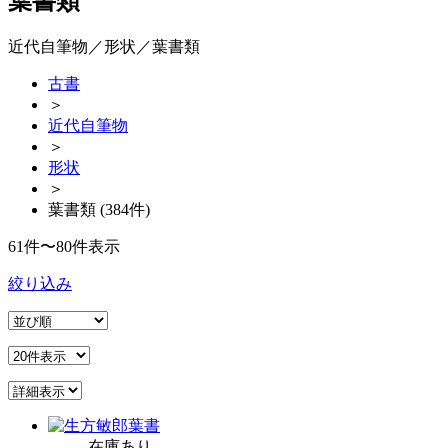
葉書類
近代自筆物／形状／葉書類
古書
＞
近代自筆物
＞
形状
＞
葉書類 (384件)
61件〜80件表示
絞り込み
在庫あり