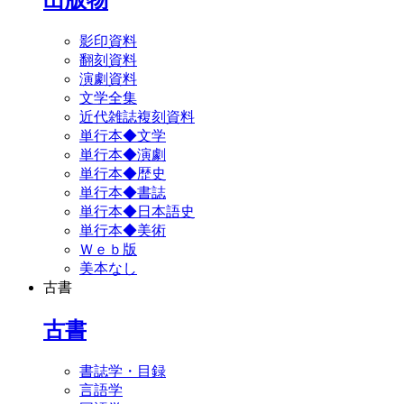
影印資料
翻刻資料
演劇資料
文学全集
近代雑誌複刻資料
単行本◆文学
単行本◆演劇
単行本◆歴史
単行本◆書誌
単行本◆日本語史
単行本◆美術
Ｗｅｂ版
美本なし
古書
古書
書誌学・目録
言語学