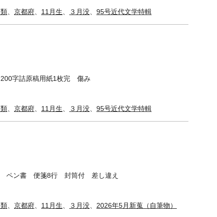
稿類
、
京都府
、
11月生
、
３月没
、
95号近代文学特輯
200字詰原稿用紙1枚完 傷み
稿類
、
京都府
、
11月生
、
３月没
、
95号近代文学特輯
宛 ペン書 便箋8行 封筒付 差し違え
簡類
、
京都府
、
11月生
、
３月没
、
2026年5月新蒐（自筆物）