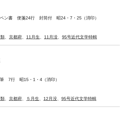
 ペン書 便箋24行 封筒付 昭24・7・25（消印）
簡類
、
京都府
、
11月生
、
11月没
、
95号近代文学特輯
書
筆 7行 昭15・1・4（消印）
書類
、
京都府
、
５月生
、
12月没
、
95号近代文学特輯