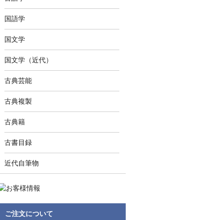
国語学
国文学
国文学（近代）
古典芸能
古典複製
古典籍
古書目録
近代自筆物
ご注文について