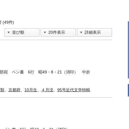
 (49件)
集部宛 ペン書 6行 昭49・8・21（消印） 中折
書類
、
京都府
、
10月生
、
４月没
、
95号近代文学特輯