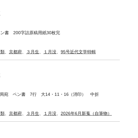
稿
ン書 200字詰原稿用紙30枚完
稿類
、
京都府
、
３月生
、
１月没
、
95号近代文学特輯
書
輯局宛 ペン書 7行 大14・11・16（消印） 中折
書類
、
京都府
、
３月生
、
１月没
、
2026年6月新蒐（自筆物）