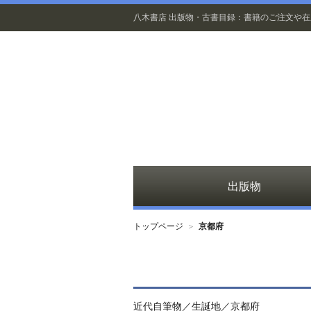
八木書店 出版物・古書目録：書籍のご注文や
出版物
トップページ
＞
京都府
近代自筆物／生誕地／京都府