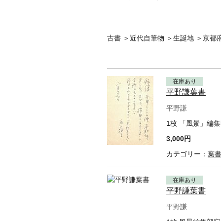
古書
＞
近代自筆物
＞
生誕地
＞
京都府
在庫あり
平野謙葉書
平野謙
1枚 「風景」編
3,000円
カテゴリー：
葉
在庫あり
平野謙葉書
平野謙