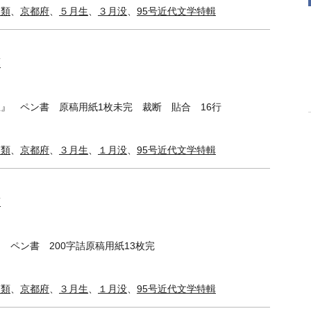
簡類
、
京都府
、
５月生
、
３月没
、
95号近代文学特輯
葉
』 ペン書 原稿用紙1枚未完 裁断 貼合 16行
稿類
、
京都府
、
３月生
、
１月没
、
95号近代文学特輯
稿
 ペン書 200字詰原稿用紙13枚完
稿類
、
京都府
、
３月生
、
１月没
、
95号近代文学特輯