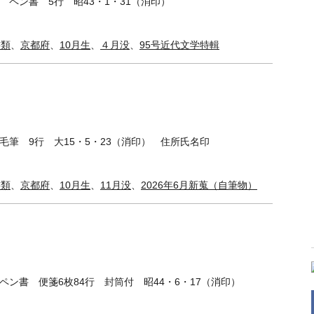
 ペン書 5行 昭43・1・31（消印）
書類
、
京都府
、
10月生
、
４月没
、
95号近代文学特輯
 毛筆 9行 大15・5・23（消印） 住所氏名印
書類
、
京都府
、
10月生
、
11月没
、
2026年6月新蒐（自筆物）
ペン書 便箋6枚84行 封筒付 昭44・6・17（消印）