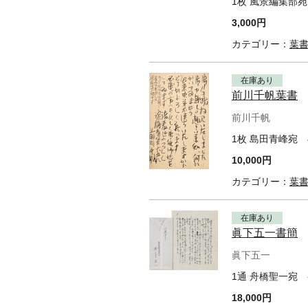
1枚 風景編集部宛
3,000円
カテゴリー：
葉
在庫あり
前川千帆葉書
前川千帆
1枚 島田青峰宛
10,000円
カテゴリー：
葉
在庫あり
眞下五一書簡
眞下五一
1通 舟橋聖一宛 
18,000円