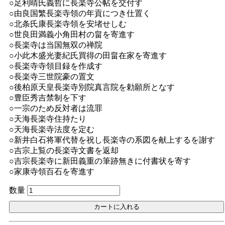
○足利晴氏義哲に長楽寺公帖を交付す
○由良国繁長楽寺領の年貢につき仕置く
○北条氏康長楽寺領を安堵せしむ
○世良田満義小角田村の畠を寄進す
○長楽寺は当国無双の禅院
○小此木盛光妻紀氏買得の田畠在家を寄進す
○長楽寺寺領目録を作成す
○長楽寺三世院豪の置文
○後柏原天皇長楽寺別院真言院を勅願所となす
○豊臣秀吉禁制を下す
○一宗のため反対者は流罪
○天海長楽寺住持たり
○天海長楽寺法度を定む
○新井白石将軍代替を祝し長楽寺の系図を献上するを謝す
○吉宗上覧の長楽寺文書を返却
○吉宗長楽寺に新田義重の筆跡無きに付書状を寄す
○家康寺領百石を寄進す
数量