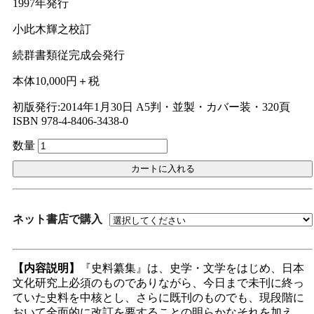
1997年発行
Ｗｅｂ版
小此木輝之校訂
美本なし
続群書類従完成会発行
本体10,000円＋税
初版発行:2014年1月30日
A5判・並製・カバー装・320頁
ISBN 978-4-8406-3438-0
数量
ネット書店で購入
【内容説明】
『史料纂集』は、史学・文学をはじめ、日本
文化研究上必須のものでありながら、今日まで未刊に終っ
ていた史料を中核とし、さらに既刊のものでも、現段階に
おいて全面的に改訂を要することの明らかなそれを加え