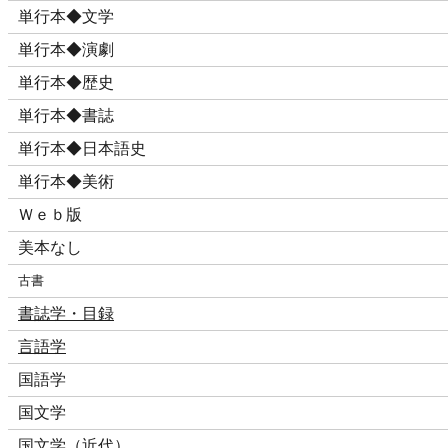
単行本◆文学
単行本◆演劇
単行本◆歴史
単行本◆書誌
単行本◆日本語史
単行本◆美術
Ｗｅｂ版
美本なし
古書
書誌学・目録
言語学
国語学
国文学
国文学（近代）