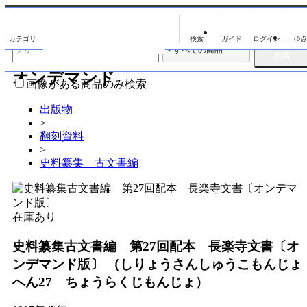
出版物
古書
（0
出版物
オンデマンド
影印資料
画像がある商品のみ検索
翻刻資料
出版物
>
演劇資料
翻刻資料
文学全集
>
史料纂集 古文書編
近代雑誌複刻資料
単行本◆文学
単行本◆演劇
在庫あり
単行本◆歴史
史料纂集古文書編 第27回配本 長楽寺文書〔オ
単行本◆書誌
ンデマンド版〕
（しりょうさんしゅうこもんじょ
へん27 ちょうらくじもんじょ）
単行本◆日本語史
単行本◆美術