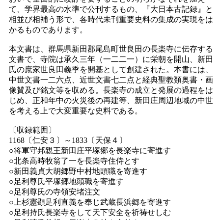
て、学界最高の水準で公刊するもの、『大日本古記録』と
相並び相補う形で、各時代未刊重要史料の集成の実現をは
かるものであります。
本文書は、群馬県新田郡尾島町世良田の長楽寺に伝存する
文書で、寺院は承久三年（一二二一）に栄朝を開山、新田
氏の庶家世良田義季を開基として創建された。本書には、
中世文書一二六点、近世文書七二点と経典聖教類奥書・画
像賛及び銘文等を収める。長楽寺の成立と発展の過程をは
じめ、正和年中の火災後の再建等、新田庄周辺地域の中世
を考える上で大変重要な史料である。
〔収録範囲〕
1168〔仁安３〕～1833〔天保４〕
○将軍守邦親王新田庄平塚郷を長楽寺に寄進す
○北条高時牧翁了一を長楽寺住侍とす
○新田義貞大胡郷野中村地頭職を寄進す
○足利尊氏平塚郷地頭職を寄進す
○足利尊氏の寺領安堵注文
○上杉憲顕足利直義を奉じ武蔵長浜郷を寄進す
○足利持氏長楽寺をして天下安全を祈祷せしむ